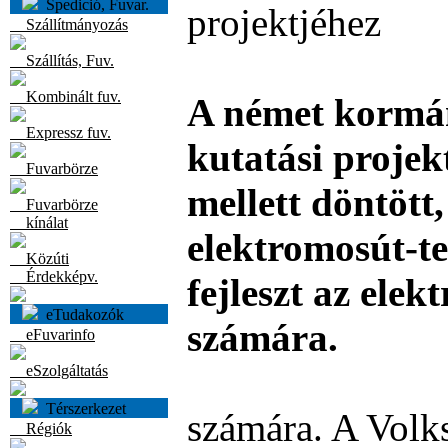
Spedició, Fuvar.
projektjéhez
Szállítmányozás
Szállítás, Fuv.
Kombinált fuv.
A német kormá
Expressz fuv.
kutatási projek
Fuvarbörze
mellett döntött
Fuvarbörze
kínálat
elektromosút-te
Közúti
Érdekképv.
fejleszt az ele
eTudakozók
számára.
eFuvarinfo
eSzolgáltatás
Térszerkezet
számára. A Volk
Régiók