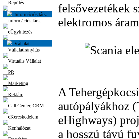
Repülés
felsővezetékek s
Információs társ.
elektromos áram
Információs társ.
eÜgyintézés
Vállalat
Vállalatirányítás
Virtuális Vállalat
PR
Marketing
A Tehergépkocsi
Reklám
autópályákhoz (
Call Center, CRM
eHighways) proj
eKereskedelem
Ker.hálózat
a hosszú távú f