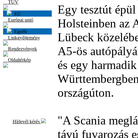
TÜV
Egy tesztút épü
EU
Holsteinben az 
Európai unió
Egyéb
Lübeck közelébe
Linkgyűjtemény
A5-ös autópályán
Rendezvények
Oldaltérkép
és egy harmadik
Württembergben
országúton.
"A Scania meglát
Hírlevél kérés
távú fuvarozás e