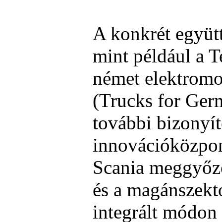
A konkrét együt
mint például a 
német elektromo
(Trucks for Ger
további bizonyít
innovációközpon
Scania meggyőző
és a magánszekt
integrált módon 