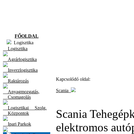
FŐOLDAL
Logisztika
Logisztika
Agrárlogisztika
Inverzlogisztika
Kapcsolódó oldal:
Raktározás
Scania
Anyagmozgatás,
Csomagolás
Logisztikai Szolg.
Scania Tehegépk
Központok
elektromos autóp
Ipari Parkok