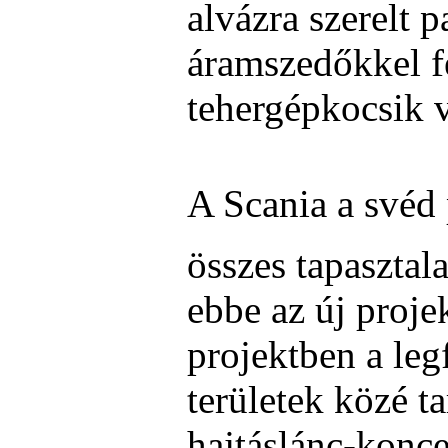
alvázra szerelt 
áramszedőkkel fe
tehergépkocsik v
A Scania a svéd
összes tapasztal
ebbe az új proje
projektben a leg
területek közé t
hajtáslánc-konce