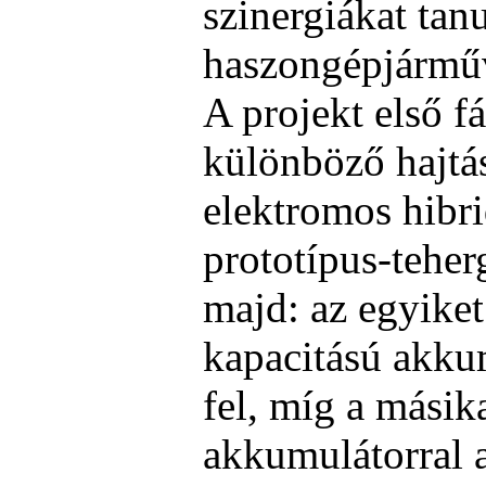
szinergiákat ta
haszongépjárműv
A projekt első f
különböző hajtás
elektromos hibri
prototípus-teher
majd: az egyike
kapacitású akkum
fel, míg a másik
akkumulátorral 