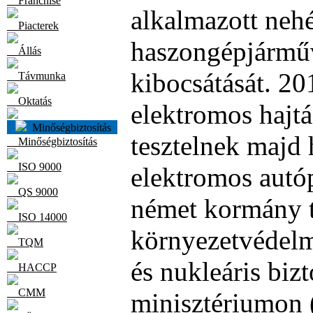
Franchise
alkalmazott neh
Piacterek
haszongépjárműv
Állás
kibocsátását. 2
Távmunka
Oktatás
elektromos hajtá
Minőségbiztosítás
tesztelnek majd
Minőségbiztosítás
ISO 9000
elektromos autóp
QS 9000
német kormány t
ISO 14000
környezetvédelm
TQM
és nukleáris biz
HACCP
CMM
minisztériumon