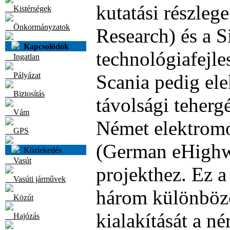
kutatási részle
Kistérségek
Önkormányzatok
Research) és a 
Kapcsolódók
technológiafejle
Ingatlan
Pályázat
Scania pedig el
Biztosítás
távolsági teherg
Vám
Német elektrom
GPS
(German eHighw
Közlekedés
Vasút
projekthez. Ez a
Vasúti járművek
három különböző
Közút
kialakítását a n
Hajózás