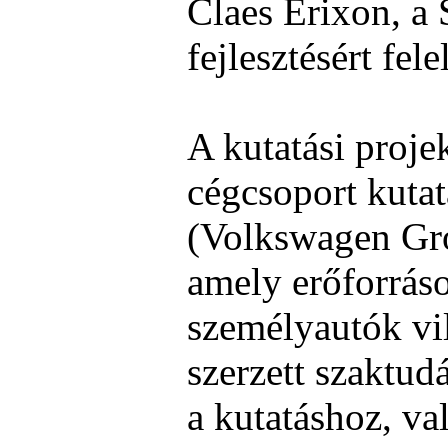
Claes Erixon, a 
fejlesztésért fel
A kutatási proje
cégcsoport kutat
(Volkswagen Gro
amely erőforráso
személyautók vil
szerzett szaktud
a kutatáshoz, va