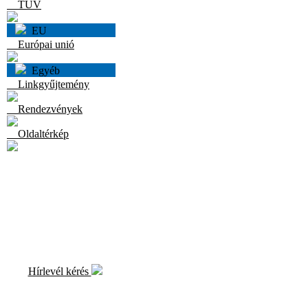
TÜV
EU
Európai unió
Egyéb
Linkgyűjtemény
Rendezvények
Oldaltérkép
Hírlevél kérés