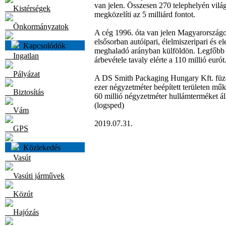
van jelen. Összesen 270 telephelyén világ
Kistérségek
megközelíti az 5 milliárd fontot.
Önkormányzatok
A cég 1996. óta van jelen Magyarországo
elsősorban autóipari, élelmiszeripari és e
Kapcsolódók
meghaladó arányban külföldön. Legfőbb e
Ingatlan
árbevétele tavaly elérte a 110 millió eurót
Pályázat
A DS Smith Packaging Hungary Kft. füze
ezer négyzetméter beépített területen mű
Biztosítás
60 millió négyzetméter hullámterméket áll
(logsped)
Vám
2019.07.31.
GPS
Közlekedés
Vasút
Vasúti járművek
Közút
Hajózás