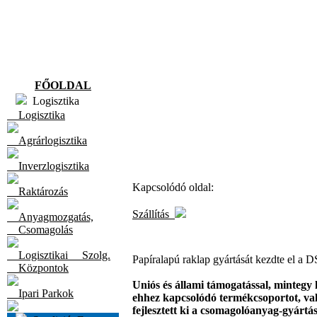
FŐOLDAL
Logisztika
Logisztika
Agrárlogisztika
Inverzlogisztika
Kapcsolódó oldal:
Raktározás
Szállítás
Anyagmozgatás,
Csomagolás
Logisztikai Szolg.
Papíralapú raklap gyártását kezdte el a
Központok
Uniós és állami támogatással, mintegy
Ipari Parkok
ehhez kapcsolódó termékcsoportot, vala
fejlesztett ki a csomagolóanyag-gyárt