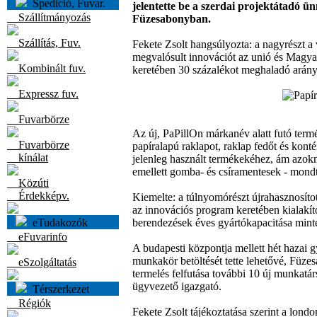
Spedició, Fuvar.
jelentette be a szerdai projektátadó ü
Szállítmányozás
Füzesabonyban.
Szállítás, Fuv.
Fekete Zsolt hangsúlyozta: a nagyrészt a 
megvalósult innovációt az unió és Magy
Kombinált fuv.
keretében 30 százalékot meghaladó arányb
Expressz fuv.
Fuvarbörze
Az új, PaPillOn márkanév alatt futó term
Fuvarbörze
papíralapú raklapot, raklap fedőt és konté
kínálat
jelenleg használt termékekéhez, ám azok
emellett gomba- és csíramentesek - mondt
Közúti
Érdekképv.
Kiemelte: a túlnyomórészt újrahasznosítot
az innovációs program keretében kialakí
eTudakozók
berendezések éves gyártókapacitása mint
eFuvarinfo
A budapesti központja mellett hét hazai gy
munkakör betöltését tette lehetővé, Füze
eSzolgáltatás
termelés felfutása további 10 új munkatárs
ügyvezető igazgató.
Térszerkezet
Régiók
Fekete Zsolt tájékoztatása szerint a lon