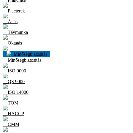
Franchise
Piacterek
Állás
Távmunka
Oktatás
Minőségbiztosítás
Minőségbiztosítás
ISO 9000
QS 9000
ISO 14000
TQM
HACCP
CMM