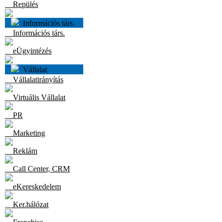
Repülés
Információs társ.
Információs társ.
eÜgyintézés
Vállalat
Vállalatirányítás
Virtuális Vállalat
PR
Marketing
Reklám
Call Center, CRM
eKereskedelem
Ker.hálózat