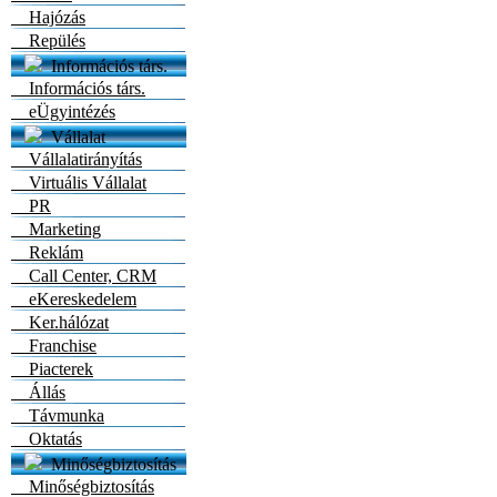
Hajózás
Repülés
Információs társ.
Információs társ.
eÜgyintézés
Vállalat
Vállalatirányítás
Virtuális Vállalat
PR
Marketing
Reklám
Call Center, CRM
eKereskedelem
Ker.hálózat
Franchise
Piacterek
Állás
Távmunka
Oktatás
Minőségbiztosítás
Minőségbiztosítás