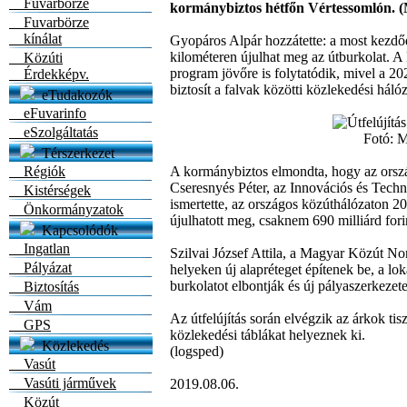
Fuvarbörze
kormánybiztos hétfőn Vértessomlón. 
Fuvarbörze
kínálat
Gyopáros Alpár hozzátette: a most kezdő
kilométeren újulhat meg az útburkolat. A
Közúti
program jövőre is folytatódik, mivel a 202
Érdekképv.
biztosít a falvak közötti közlekedési hálóza
eTudakozók
eFuvarinfo
eSzolgáltatás
Fotó: 
Térszerkezet
Régiók
A kormánybiztos elmondta, hogy az orszá
Cseresnyés Péter, az Innovációs és Techn
Kistérségek
ismertette, az országos közúthálózaton 2
Önkormányzatok
újulhatott meg, csaknem 690 milliárd fori
Kapcsolódók
Ingatlan
Szilvai József Attila, a Magyar Közút No
Pályázat
helyeken új alapréteget építenek be, a loká
burkolatot elbontják és új pályaszerkezetet
Biztosítás
Vám
Az útfelújítás során elvégzik az árkok tiszt
GPS
közlekedési táblákat helyeznek ki.
Közlekedés
(logsped)
Vasút
Vasúti járművek
2019.08.06.
Közút