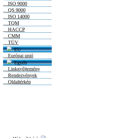
ISO 9000
QS 9000
ISO 14000
TQM
HACCP
CMM
TÜV
EU
Európai unió
Egyéb
Linkgyűjtemény
Rendezvények
Oldaltérkép