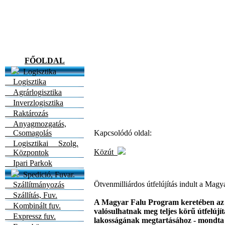
FŐOLDAL
Logisztika
Logisztika
Agrárlogisztika
Inverzlogisztika
Raktározás
Anyagmozgatás,
Csomagolás
Kapcsolódó oldal:
Logisztikai Szolg.
Közút
Központok
Ipari Parkok
Spedició, Fuvar.
Ötvenmilliárdos útfelújítás indult a Mag
Szállítmányozás
Szállítás, Fuv.
A Magyar Falu Program keretében az i
Kombinált fuv.
valósulhatnak meg teljes körű útfelújí
Expressz fuv.
lakosságának megtartásához - mondta a