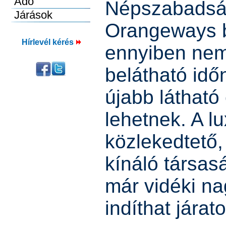
Népszabadság
Orangeways be
Hírlevél kérés
ennyiben nem
belátható idő
újabb látható
lehetnek. A l
közlekedtető,
kínáló társas
már vidéki n
indíthat járato