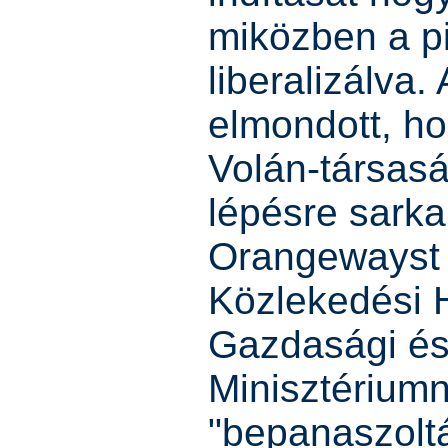
miközben a p
liberalizálva
elmondott, ho
Volán-társasá
lépésre sarkal
Orangewayst 
Közlekedési 
Gazdasági és
Minisztériumn
"bepanaszoltá