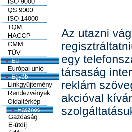
ISO 9000
QS 9000
ISO 14000
TQM
Az utazni vá
HACCP
regisztráltatn
CMM
TÜV
egy telefons
EU
Európai unió
társaság inte
Egyéb
reklám szöveg
Linkgyűjtemény
Rendezvények
akcióval kívá
Oldaltérkép
szolgáltatásu