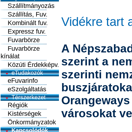
Szállítmányozás
Szállítás, Fuv.
Vidékre tart
Kombinált fuv.
Expressz fuv.
Fuvarbörze
A Népszabad
Fuvarbörze
kínálat
szerint a n
Közúti Érdekképv.
szerinti nem
eTudakozók
eFuvarinfo
buszjáratoka
eSzolgáltatás
Térszerkezet
Orangeways Z
Régiók
városokat ve
Kistérségek
Önkormányzatok
Kapcsolódók