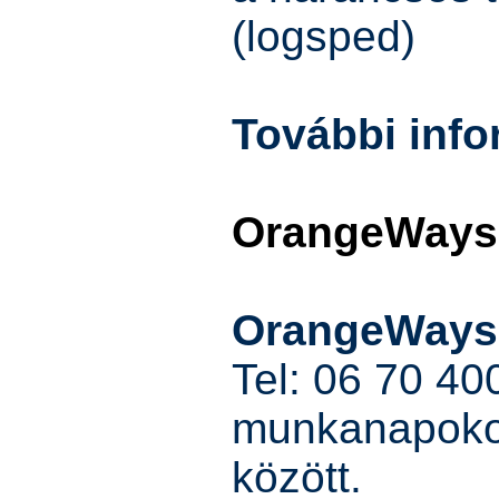
(logsped)
További info
OrangeWays
OrangeWays 
Tel: 06 70 40
munkanapokon
között.