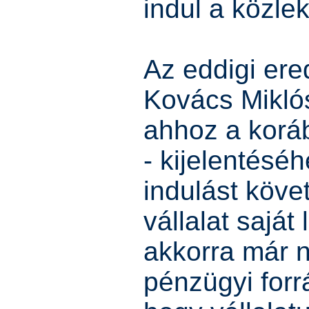
indul a közle
Az eddigi er
Kovács Miklós
ahhoz a koráb
- kijelentésé
indulást köve
vállalat saját 
akkorra már 
pénzügyi forrá