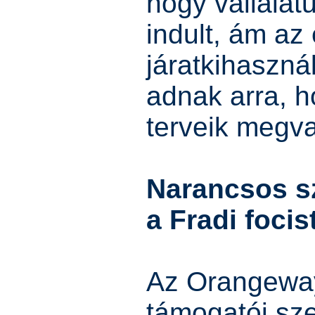
hogy vállala
indult, ám az 
járatkihaszná
adnak arra, h
terveik megva
Narancsos s
a Fradi focis
Az Orangewa
támogatói sze