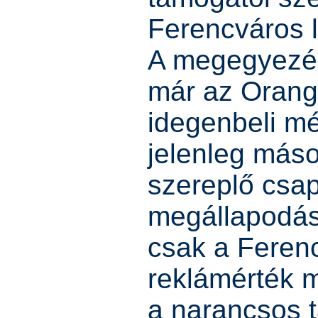
Ferencváros 
A megegyezés
már az Orange
idegenbeli m
jelenleg más
szereplő csap
megállapodá
csak a Feren
reklámérték m
a narancsos 