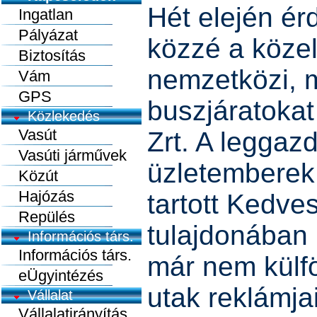
Hét elején érd
Ingatlan
Pályázat
közzé a köze
Biztosítás
nemzetközi, m
Vám
GPS
buszjáratoka
Közlekedés
Vasút
Zrt. A legga
Vasúti járművek
üzletemberek
Közút
Hajózás
tartott Kedve
Repülés
tulajdonában l
Információs társ.
Információs társ.
már nem külfö
eÜgyintézés
utak reklámja
Vállalat
Vállalatirányítás