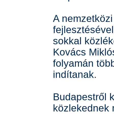
A nemzetközi
fejlesztéséve
sokkal közlék
Kovács Miklós
folyamán több 
indítanak.
Budapestről 
közlekednek 