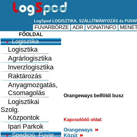
FŐOLDAL
Logisztika
Logisztika
Agrárlogisztika
Inverzlogisztika
Raktározás
Anyagmozgatás,
Csomagolás
Orangeways belföldi busz
Logisztikai
Szolg.
Központok
Kapcsolódó oldal:
Ipari Parkok
Orangeways
Spedició, Fuvar.
Közút