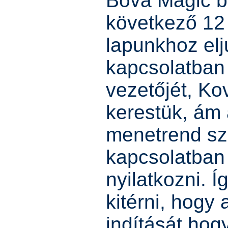
Bova Magic b
következő 12 
lapunkhoz elju
kapcsolatban 
vezetőjét, Ko
kerestük, ám 
menetrend sze
kapcsolatban
nyilatkozni. Í
kitérni, hogy 
indítását ho