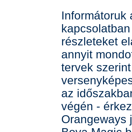
Informátoruk 
kapcsolatban
részleteket e
annyit mondot
tervek szerin
versenyképes
az időszakban
végén - érke
Orangeways j