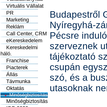
Virtuális Vállalat
Budapestről 
PR
Marketing
Nyíregyhá-zá
Reklám
Pécsre indul
Call Center, CRM
eKereskedelem
szerveznek ut
Kereskedelmi
háló.
tájékoztató s
Franchise
csupán egysze
Piacterek
Állás
szó, és a bu
Távmunka
utasoknak ne
Oktatás
Minőségbiztosítás
Minőségbiztosítás