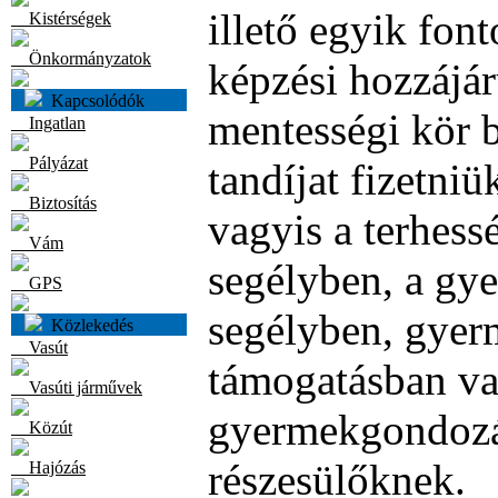
illető egyik fon
Kistérségek
Önkormányzatok
képzési hozzájáru
Kapcsolódók
mentességi kör 
Ingatlan
Pályázat
tandíjat fizetni
Biztosítás
vagyis a terhes
Vám
segélyben, a gy
GPS
segélyben, gyer
Közlekedés
Vasút
támogatásban v
Vasúti járművek
gyermekgondozá
Közút
részesülőknek.
Hajózás