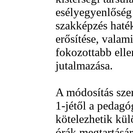
esélyegyenlőség
szakképzés hat
erősítése, valam
fokozottabb elle
jutalmazása.
A módosítás sze
1-jétől a pedag
kötelezhetik kül
órák megtartásá