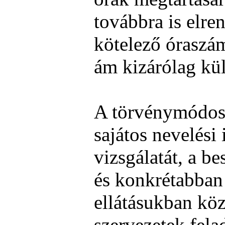
továbbra is elren
kötelező óraszám 
ám kizárólag kül
A törvénymódosít
sajátos nevelési
vizsgálatát, a bes
és konkrétabban
ellátásukban k
szervezetek fela