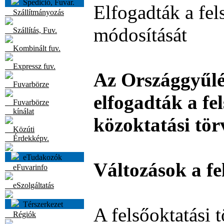
Spedició, Fuvar.
Elfogadták a fel
Szállítmányozás
módosítását
Szállítás, Fuv.
Kombinált fuv.
Expressz fuv.
Az Országgyűlé
Fuvarbörze
elfogadták a fel
Fuvarbörze
kínálat
közoktatási tör
Közúti
Érdekképv.
eTudakozók
Változások a f
eFuvarinfo
eSzolgáltatás
Térszerkezet
A felsőoktatási 
Régiók