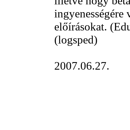
illetve hogy bet
ingyenességére 
előírásokat. (Ed
(logsped)
2007.06.27.