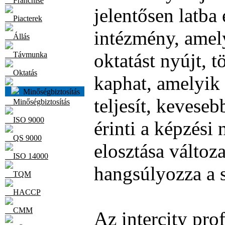
Franchise
jelentősen latba
Piacterek
intézmény, amel
Állás
oktatást nyújt, 
Távmunka
Oktatás
kaphat, amelyik
Minőségbiztosítás
teljesít, kevese
Minőségbiztosítás
ISO 9000
érinti a képzési
QS 9000
elosztása változ
ISO 14000
hangsúlyozza a s
TQM
HACCP
CMM
Az intercity pro