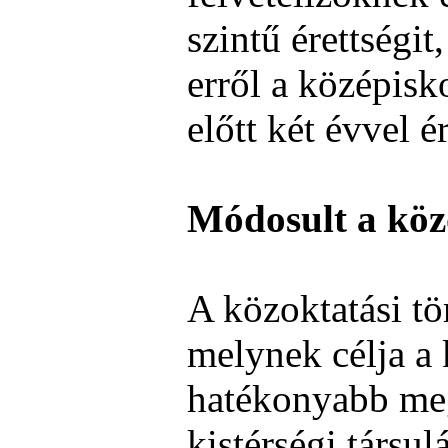
szintű érettségit
erről a középisko
előtt két évvel ér
Módosult a közo
A közoktatási tö
melynek célja a 
hatékonyabb meg
kistérségi társul