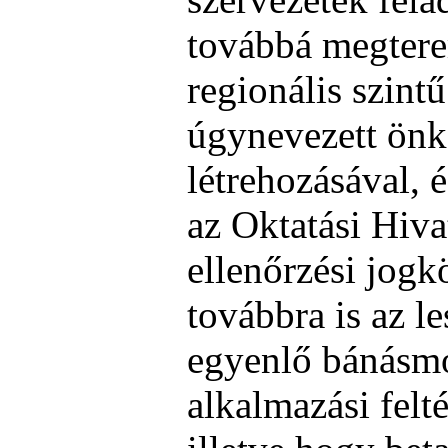
továbbá megtere
regionális szint
úgynevezett önk
létrehozásával, é
az Oktatási Hiva
ellenőrzési jogkö
továbbra is az le
egyenlő bánásmó
alkalmazási felt