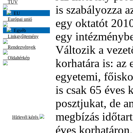
TÜV
is szabályozza a
EU
Európai unió
egy oktatót 2010
Egyéb
egy intézményben
Linkgyűjtemény
Változik a veze
Rendezvények
Oldaltérkép
korhatára is: az 
egyetemi, főisko
is csak 65 éves 
posztjukat, de 
megbízás időtar
Hírlevél kérés
éves korhatáron,