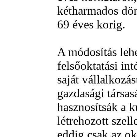
kétharmados dön
69 éves korig.
A módosítás lehe
felsőoktatási in
saját vállalkozás
gazdasági társa
hasznosítsák a ku
létrehozott szel
eddig csak az ok