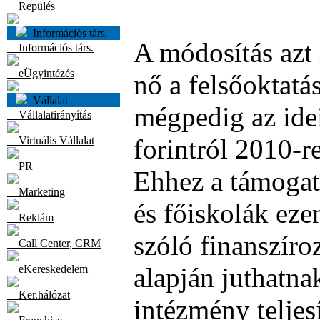
Repülés
Információs társ.
A módosítás azt 
Információs társ.
eÜgyintézés
nő a felsőoktatá
Vállalat
mégpedig az idei
Vállalatirányítás
forintról 2010-r
Virtuális Vállalat
PR
Ehhez a támogat
Marketing
és főiskolák eze
Reklám
szóló finanszíro
Call Center, CRM
alapján juthatna
eKereskedelem
Ker.hálózat
intézmény telje