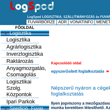
FŐOLDAL
Logisztika
Logisztika
Agrárlogisztika
Inverzlogisztika
Raktározás
Kapcsolódó oldal:
Anyagmozgatás,
egyszerűsített foglalkoztatás
Csomagolás
Logisztikai
Szolg.
Népszerű nyáron a cégek
foglalkoztatás
Központok
Ipari Parkok
Ilyen jogviszony a mezőgazdaság
Spedició, Fuvar.
munka keretében létesíthető. Az