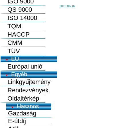
ISO 9000
2019.06.16.
QS 9000
ISO 14000
TQM
HACCP
CMM
TÜV
EU
Európai unió
Egyéb
Linkgyűjtemény
Rendezvények
Oldaltérkép