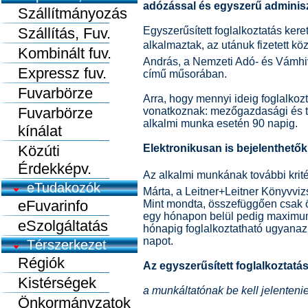
adózással és egyszerű adminiszt
Szállítmányozás
Szállítás, Fuv.
Egyszerűsített foglalkoztatás ker
alkalmaztak, az utánuk fizetett közt
Kombinált fuv.
András, a Nemzeti Adó- és Vámhiva
Expressz fuv.
című műsorában.
Fuvarbörze
Arra, hogy mennyi ideig foglalkoz
Fuvarbörze
vonatkoznak: mezőgazdasági és t
alkalmi munka esetén 90 napig.
kínálat
Közúti
Elektronikusan is bejelenthet
Érdekképv.
Az alkalmi munkának további kritér
eTudakozók
Márta, a Leitner+Leitner Könyvviz
eFuvarinfo
Mint mondta, összefüggően csak öt
egy hónapon belül pedig maximu
eSzolgáltatás
hónapig foglalkoztatható ugyanaz a
napot.
Térszerkezet
Régiók
Az egyszerűsített foglalkoztatás
Kistérségek
a munkáltatónak be kell jelenten
Önkormányzatok