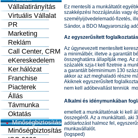
Vállalatirányítás
Ez mentesíti a munkáltatót egyébk
szakképzési hozzájárulás vagy épp
Virtuális Vállalat
személyijövedelemadó-fizetés, ille
PR
Sándor, a BDO Magyarország adó
Marketing
Az egyszerűsített foglalkoztatá
Reklám
Az úgynevezett mentesített keresz
Call Center, CRM
a minimálbér, illetve a garantál
eKereskedelem
összeghatárra állapítják meg. Az 
százalék szja-t kell fizetnie a m
Ker.hálózat
a garantált bérminimum 130 száz
akkor az azt meghaladó részre már
Franchise
Akiknek egyszerűsített foglalkozt
Piacterek
nem kell adóbevallást tenniük  
Állás
Alkalmi és idénymunkában foglalk
Távmunka
emellett a munkáltatónak ki kell á
Oktatás
összegéről. Az a munkáltató, aki 
Minőségbiztosítás
adótartozást halmoz fel, egyszerű
munkavállalót.
Minőségbiztosítás
(logsped)