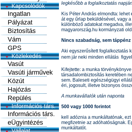
legkésőbb a foglalkoztatás napjá
Kapcsolódók
Ingatlan
Kis Péter András elmondta: lehet 
át egy űrlap beküldésével, vagy a
Pályázat
különböző adatokat megadva, illet
Biztosítás
magyarország.hu kormányzati oldalr
Vám
Nincs szabadság, sem táppénz
GPS
Aki egyszerűsített foglalkoztatás k
Közlekedés
nem jár neki minden ellátás  figye
Vasút
Kifejtette: a munka törvénykönyve
Vasúti járművek
társadalombiztosítás keretében 
Közút
sem. Baleseti egészségügyi ellát
éri, jogosult, illetve bizonyos ös
Hajózás
A munkavállalók után naponta
Repülés
Információs társ.
500 vagy 1000 forintot
Információs társ.
kell adóznia a munkáltatónak, ezt
eÜgyintézés
megfizetnie az adóhatóságnak. Eg
munkáltatót.
Vállalat