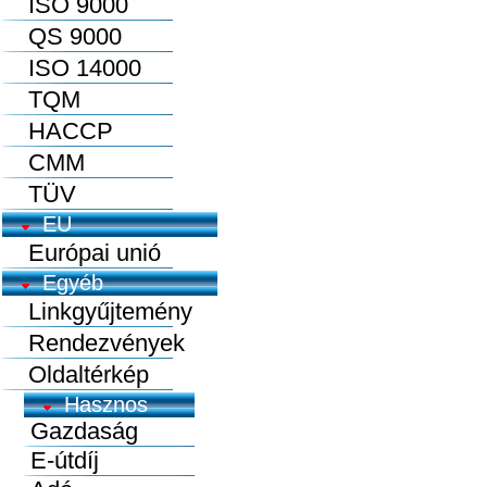
ISO 9000
QS 9000
ISO 14000
TQM
HACCP
CMM
TÜV
EU
Európai unió
Egyéb
Linkgyűjtemény
Rendezvények
Oldaltérkép