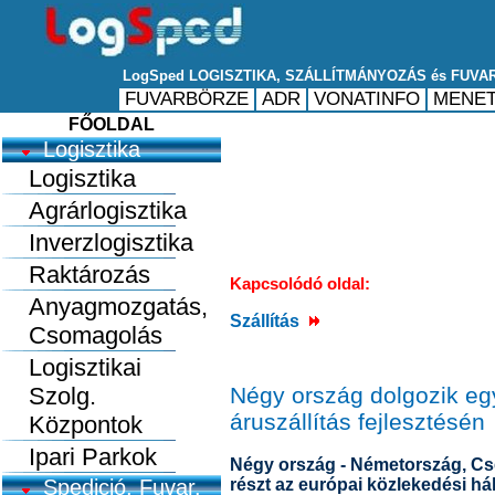
FŐOLDAL
Logisztika
Logisztika
Agrárlogisztika
Inverzlogisztika
Raktározás
Kapcsolódó oldal:
Anyagmozgatás,
Szállítás
Csomagolás
Logisztikai
Szolg.
Négy ország dolgozik egy
áruszállítás fejlesztésén
Központok
Ipari Parkok
Négy ország - Németország, Cs
Spedició, Fuvar.
részt az európai közlekedési hál