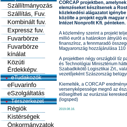
CORCAP projektben, amelynek az
Szállítmányozás
elemzéseket készítsenek a Rost
Szállítás, Fuv.
közlekedési alágazatot igénybe
közölte a projekt egyik magyar
Kombinált fuv.
Intézet Nonprofit Kft. pénteken. 
Expressz fuv.
A közlemény szerint a projekt telj
Fuvarbörze
millió eurót a határokon átnyúló 
finanszíroz, a fennmaradó összege
Fuvarbörze
Magyarország hozzájárulása 110 
kínálat
A projektben négy országból tíz p
Közúti
és Technológiai Minisztérium hát
Érdekképv.
Szabadkikötő Logisztikai Zrt., val
vezetőjeként Szászország belügym
eTudakozók
eFuvarinfo
Kiemelték, a CORCAP eredmények
versenyképessége megnő az észak
eSzolgáltatás
elősegítheti az eurázsiai keresk
(logsped)
Térszerkezet
Régiók
2019.08.16.
Kistérségek
Önkormányzatok