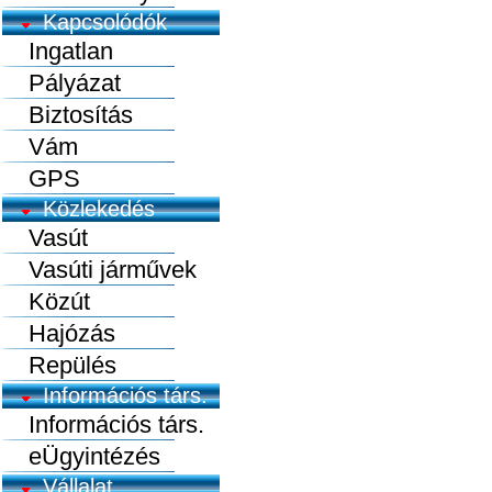
Kapcsolódók
Ingatlan
Pályázat
Biztosítás
Vám
GPS
Közlekedés
Vasút
Vasúti járművek
Közút
Hajózás
Repülés
Információs társ.
Információs társ.
eÜgyintézés
Vállalat