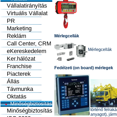
Vállalatirányítás
Virtuális Vállalat
PR
Marketing
Reklám
Mérlegcellák
Call Center, CRM
Mérlegcellák
eKereskedelem
Ker.hálózat
Franchise
Fedélzeti (on board) mérlegek
Piacterek
Állás
Távmunka
Oktatás
Minőségbiztosítás
Minőségbiztosítás
történő felrak
anyagot), járm