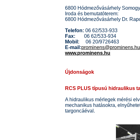
6800 Hódmezővásárhely Somogyi 
Iroda és bemutatóterem:
6800 Hódmezővásárhely Dr. Rapc
Telefon:
06 62/533-933
Fax:
06 62/533-934
Mobil:
06 20/9726463
E-mail:
prominens@prominens.hu
www.prominens.hu
Újdonságok
RCS PLUS típusú hidraulikus 
A hidraulikus mérlegek mérési el
mechanikus hatásokra, elnyűhetet
targoncáéval.