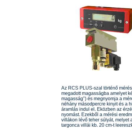
Az RCS PLUS-szal történő mérés k
megadott magasságba amelyet két 
magasság") és megnyomja a mérés
néhány másodpercre kinyit és a hi
áramlás indul el. Eközben az érzé
nyomást. Ezekből a mérési eredmé
villákon lévő teher súlyát, melyet
targonca villái kb. 20 cm-t leeres