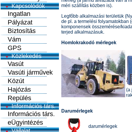
mérleg (a jármű alvázába van a m
Kapcsolódók
méri szállítás közben is).
Ingatlan
Legfőbb alkalmazási területük (N
Pályázat
de pl. a termelési folyamatokban 
komponensek összemérése/kiadago
Biztosítás
terjed alkalmazásuk.
Vám
Homlokrakodó mérlegek
GPS
Közlekedés
Vasút
Vasúti járművek
Közút
Hajózás
(a
ra
Repülés
Információs társ.
Darumérlegek
Információs társ.
eÜgyintézés
darumérlegek
Vállalat