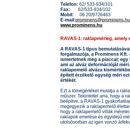
Telefon:
62/ 533-934/101
Fax:
62/533-934/102
Mobil:
06 20/9726463
E-mail:
prominens@prominens.hu
www.prominens.hu
RAVAS-1: raklapmérleg, amely e
A RAVAS-1 típus bemutatásával
forgalmazója, a Prominens Kft. 
ismertetnek meg a piaccal; egy
ami az alváz deformációját méri. 
raklapemelő alváza kismértékbe
épített érzékelő egység méri ezt
értékét.
Ezt a tömegértéket mutatja a rakla
műszer. Tekintettel arra, hogy a 
beépítve, a RAVAS-1 gyakorlatilag
megegyezik a raklapemelő élettar
hogy a raklapemelő villák méretei
raklapok emelése és egyidejű mé
utolsósorban az igen vonzó árfekv