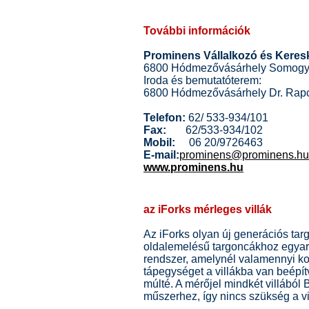
További információk
Prominens Vállalkozó és Keres
6800 Hódmezővásárhely Somogyi 
Iroda és bemutatóterem:
6800 Hódmezővásárhely Dr. Rapc
Telefon:
62/ 533-934/101
Fax:
62/533-934/102
Mobil:
06 20/9726463
E-mail:
prominens@prominens.hu
www.prominens.hu
az iForks mérleges villák
Az iForks olyan új generációs ta
oldalemelésű targoncákhoz egyará
rendszer, amelynél valamennyi ko
tápegységet a villákba van beépítv
múlté. A mérőjel mindkét villából 
műszerhez, így nincs szükség a vi