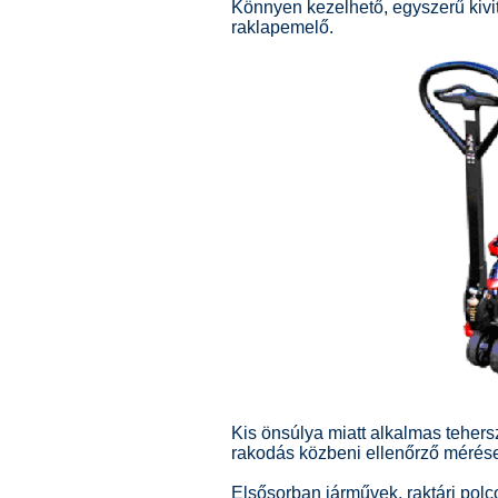
Könnyen kezelhető, egyszerű kivi
raklapemelő.
Kis önsúlya miatt alkalmas tehersz
rakodás közbeni ellenőrző mérés
Elsősorban járművek, raktári pol