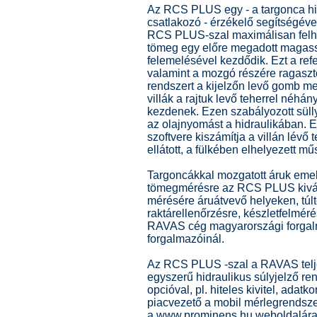
Az RCS PLUS egy - a targonca hid
csatlakozó - érzékelő segítségéve
RCS PLUS-szal maximálisan felhas
tömeg egy előre megadott magass
felemelésével kezdődik. Ezt a re
valamint a mozgó részére ragasztot
rendszert a kijelzőn levő gomb 
villák a rajtuk levő teherrel néh
kezdenek. Ezen szabályozott sü
az olajnyomást a hidraulikában. 
szoftvere kiszámítja a villán lévő
ellátott, a fülkében elhelyezett m
Targoncákkal mozgatott áruk emel
tömegmérésre az RCS PLUS kivál
mérésére áruátvevő helyeken, tú
raktárellenőrzésre, készletfelmé
RAVAS cég magyarországi forgalm
forgalmazóinál.
Az RCS PLUS -szal a RAVAS telje
egyszerű hidraulikus súlyjelző re
opcióval, pl. hiteles kivitel, ada
piacvezető a mobil mérlegrendszer
a www.prominens.hu weboldalára,