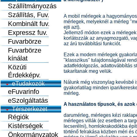
Szállítmányozás
Szállítás, Fuv.
A mobil mérlegek a hagyományos,
mérlegek, melyeknél a mérleg "me
Kombinált fuv.
ejti azt).
Expressz fuv.
Jellemző módon ezek a mérlegek a
korlátozzák az anyagmozgató, vagy
Fuvarbörze
az árú továbbítási funkciót.
Fuvarbörze
Ezek a modern mérlegek gyakorlat
kínálat
"klasszikus" tulajdonságával rend
adatfeldolgozás, adattovábbítás st
Közúti
takarítanak meg velük.
Érdekképv.
Nálunk még viszonylag kevésbé i
eTudakozók
gyakorlatilag minden ipari/kereske
eFuvarinfo
mérleg.
eSzolgáltatás
A használatos típusok, és azok 
Térszerkezet
darumérleg, mérleges kézi raklap
Régiók
mérleges villák (ez esetben a targo
Kistérségek
lecserélni), homlokrakodókba épít
történő felrakása közben méri és ö
Önkormányzatok