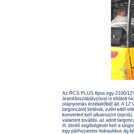
Az RCS PLUS típus egy 2100/12V 
áramlásszabályzóval is ellátott h
olajnyomás érzékelőből áll. A 12 
targoncáról történik, ezért ettől e
konvertert kell alkalmazni (opció).
valamint további, az adott targon
ill. tömlő segítségével kell a targ
egy párhuzamos hidraulikus ág k