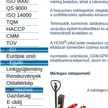
ISO 9000
mérleg beépítve, tehát a rakomány
QS 9000
A helyszínen mérlegelhet, megtaka
ISO 14000
a szállítóeszköz optimális kihasz
TQM
Teherautók, kamionok, tartálykocsi
HACCP
alvázába épített érzékelőkkel és
hitelesíthető kivitelben is.
CMM
R
TÜV
A YESR
-infoCenter moduláris sz
ellátásán túlmenően számos továb
EU
Európai unió
nyomtatás, számlázás, GSM,GPRS,
tolatókamera-képernyő, alarm és 
Egyéb
Linkgyűjtemény
Mérleges raklapemelő
Rendezvények
Oldaltérkép
A mérleges 