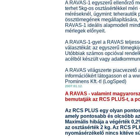
A RAVAS-1 egyszerű ellenőrző mé
terhet 5kg-os osztásértékkel méri
méréseknél, úgymint: teherautók 
össztömegének megállapítására, 
RAVAS-1 ideális alapmodell minda
mérlegek előnyeit.
A RAVAS-1-gyel a RAVAS teljessé
választékát: az egyszerű tömegki
Utóbbiak számos opcióval rendel
acélból készült vagy adatkommunikác
A RAVAS világszerte piacvezető a
információkért látogasson el a w
Prominens Kft.-t! (LogSped)
2007.01.12.
A RAVAS - valamint magyarorsz
bemutatják az RCS PLUS-t, a po
Az RCS PLUS egy olyan pontos 
amely pontosabb és olcsóbb az 
Maximális hibája a végérték 0,
az osztásérték 2 kg. Az RCS PLU
nyomásérzékelő nincs kitéve s