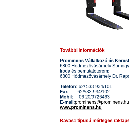
További információk
Prominens Vállalkozó és Keres
6800 Hódmezővásárhely Somogyi 
Iroda és bemutatóterem:
6800 Hódmezővásárhely Dr. Rapc
Telefon:
62/ 533-934/101
Fax:
62/533-934/102
Mobil:
06 20/9726463
E-mail:
prominens@prominens.hu
www.prominens.hu
Ravas1 típusú mérleges raklap