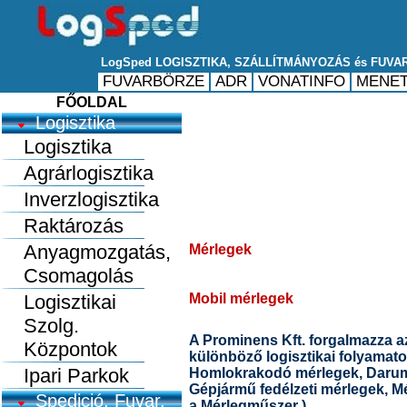
FŐOLDAL
Logisztika
Logisztika
Agrárlogisztika
Inverzlogisztika
Raktározás
Anyagmozgatás,
Mérlegek
Csomagolás
Logisztikai
Mobil mérlegek
Szolg.
A Prominens Kft. forgalmazza a
Központok
különböző logisztikai folyamat
Ipari Parkok
Homlokrakodó mérlegek, Darum
Gépjármű fedélzeti mérlegek, M
Spedició, Fuvar.
a Mérlegműszer )