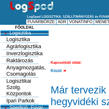
FŐOLDAL
Logisztika
Logisztika
Agrárlogisztika
Inverzlogisztika
Raktározás
Kapcsolódó oldal:
Anyagmozgatás,
Közút
Csomagolás
Logisztikai
Szolg.
Már tervezik
Központok
hegyvidéki s
Ipari Parkok
Spedició, Fuvar.