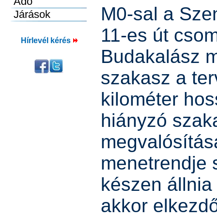
M0-sal a Szen
11-es út csom
Hírlevél kérés
Budakalász me
szakasz a ter
kilométer hos
hiányzó szak
megvalósítás
menetrendje s
készen állnia
akkor elkezdő