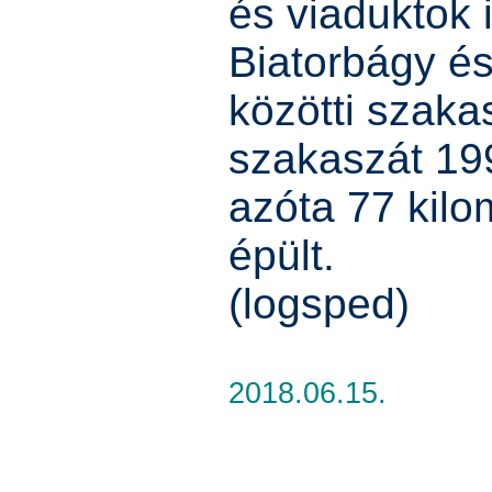
és viaduktok 
Biatorbágy é
közötti szaka
szakaszát 19
azóta 77 kilo
épült.
(logsped)
2018.06.15.