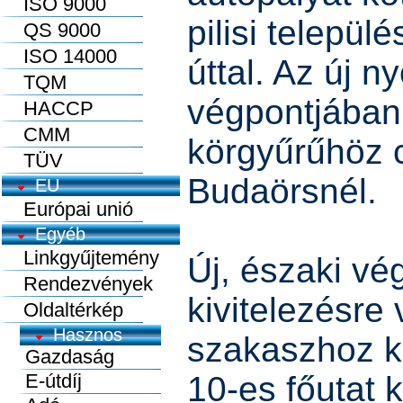
ISO 9000
pilisi települ
QS 9000
ISO 14000
úttal. Az új n
TQM
végpontjában
HACCP
CMM
körgyűrűhöz c
TÜV
Budaörsnél.
EU
Európai unió
Egyéb
Linkgyűjtemény
Új, északi vé
Rendezvények
kivitelezésre
Oldaltérkép
szakaszhoz kö
10-es főutat 