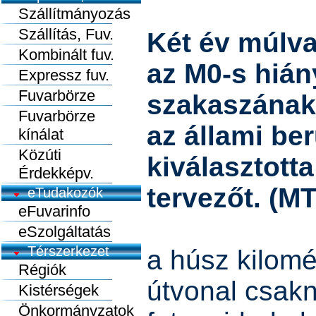
Szállítmányozás
Szállítás, Fuv.
Két év múlv
Kombinált fuv.
az M0-s hián
Expressz fuv.
Fuvarbörze
szakaszának 
Fuvarbörze
az állami be
kínálat
Közúti
kiválasztotta
Érdekképv.
tervezőt. (MT
eTudakozók
eFuvarinfo
eSzolgáltatás
Térszerkezet
a húsz kilomé
Régiók
útvonal csak
Kistérségek
Önkormányzatok