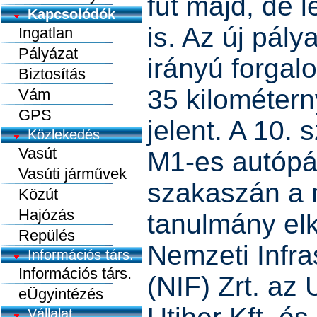
fut majd, de 
Kapcsolódók
is. Az új pály
Ingatlan
Pályázat
irányú forga
Biztosítás
35 kilométern
Vám
GPS
jelent. A 10.
Közlekedés
Vasút
M1-es autópál
Vasúti járművek
szakaszán a 
Közút
Hajózás
tanulmány elk
Repülés
Nemzeti Infras
Információs társ.
Információs társ.
(NIF) Zrt. az 
eÜgyintézés
Vállalat