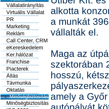
Utiber Kft. és
Vállalatirányítás
alkotta konzo
Virtuális Vállalat
PR
a munkát 396 m
Marketing
vállalták el.
Reklám
Call Center, CRM
eKereskedelem
Maga az útpá
Ker.hálózat
Franchise
szektorában 2
Piacterek
hosszú, kétsz
Állás
Távmunka
pályaszerkeze
Oktatás
amely a Győr
Minőségbiztosítás
Minőségbiztosítás
autópályát kö