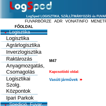
FŐOLDAL
Logisztika
Logisztika
Agrárlogisztika
Inverzlogisztika
Raktározás
M47
Anyagmozgatás,
Csomagolás
Kapcsolódó oldal:
Logisztikai
Vasúti járművek
Szolg.
Központok
Ipari Parkok
Spedició, Fuvar.