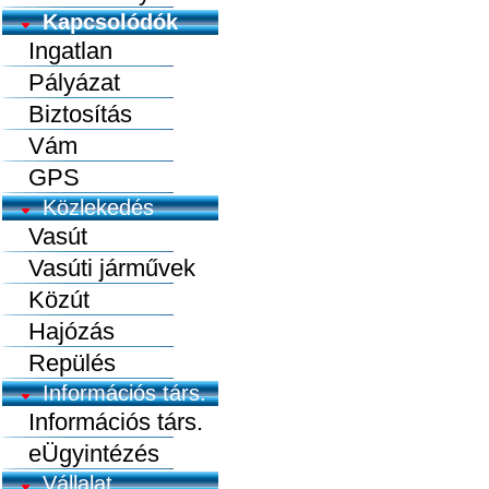
Kapcsolódók
Ingatlan
Pályázat
Biztosítás
Vám
GPS
Közlekedés
Vasút
Vasúti járművek
Közút
Hajózás
Repülés
Információs társ.
Információs társ.
eÜgyintézés
Vállalat