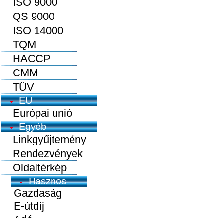
ISO 9000
QS 9000
ISO 14000
TQM
HACCP
CMM
TÜV
EU
Európai unió
Egyéb
Linkgyűjtemény
Rendezvények
Oldaltérkép