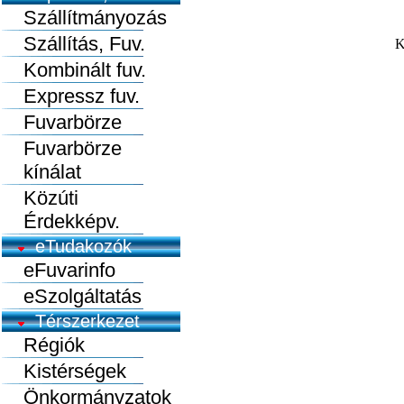
Szállítmányozás
Szállítás, Fuv.
K
Kombinált fuv.
Expressz fuv.
Fuvarbörze
Fuvarbörze
kínálat
Közúti
Érdekképv.
eTudakozók
eFuvarinfo
eSzolgáltatás
Térszerkezet
Régiók
Kistérségek
Önkormányzatok