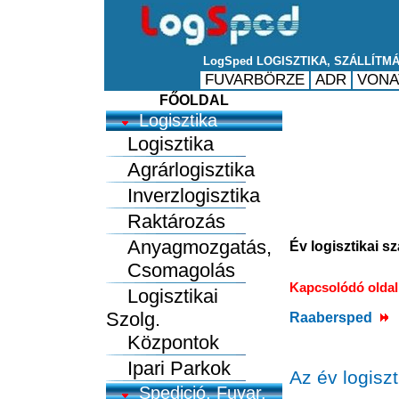
FŐOLDAL
Logisztika
Logisztika
Agrárlogisztika
Inverzlogisztika
Raktározás
Anyagmozgatás,
Év logisztikai 
Csomagolás
Kapcsolódó olda
Logisztikai
Szolg.
Raabersped
Központok
Ipari Parkok
Az év logisz
Spedició, Fuvar.