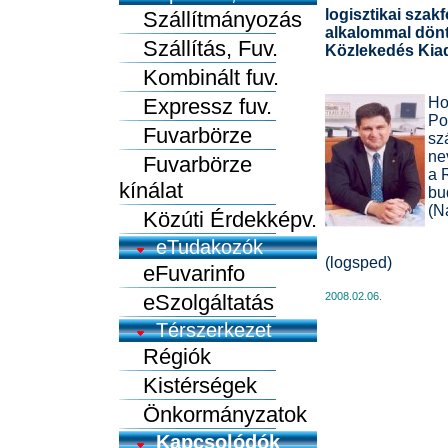
logisztikai szak
Szállítmányozás
alkalommal döntö
Szállítás, Fuv.
Közlekedés Kiad
Kombinált fuv.
Expressz fuv.
Ho
Po
Fuvarbörze
sz
ne
Fuvarbörze
a 
kínálat
bu
(N
Közúti Érdekképv.
eTudakozók
(logsped)
eFuvarinfo
eSzolgáltatás
2008.02.06.
Térszerkezet
Régiók
Kistérségek
Önkormányzatok
Kapcsolódók