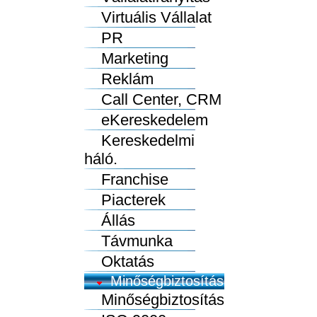
Virtuális Vállalat
PR
Marketing
Reklám
Call Center, CRM
eKereskedelem
Kereskedelmi
háló.
Franchise
Piacterek
Állás
Távmunka
Oktatás
Minőségbiztosítás
Minőségbiztosítás