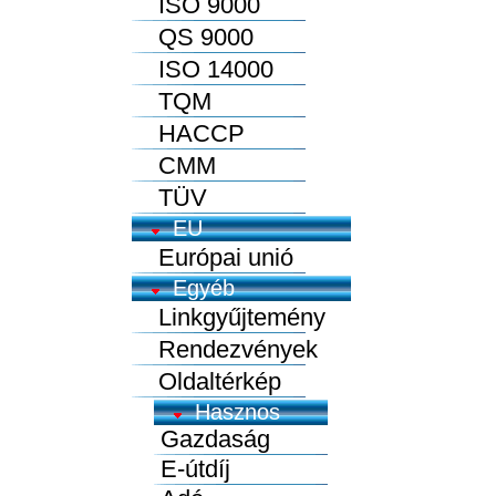
ISO 9000
QS 9000
ISO 14000
TQM
HACCP
CMM
TÜV
EU
Európai unió
Egyéb
Linkgyűjtemény
Rendezvények
Oldaltérkép