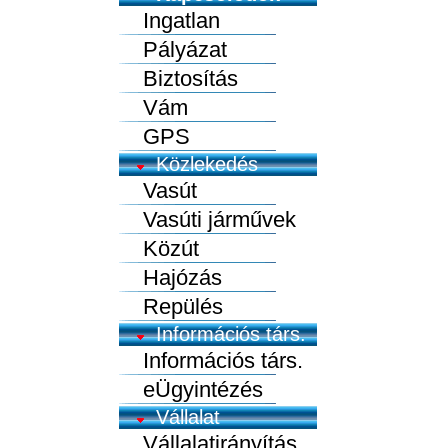
Ingatlan
Pályázat
Biztosítás
Vám
GPS
Közlekedés
Vasút
Vasúti járművek
Közút
Hajózás
Repülés
Információs társ.
Információs társ.
eÜgyintézés
Vállalat
Vállalatirányítás