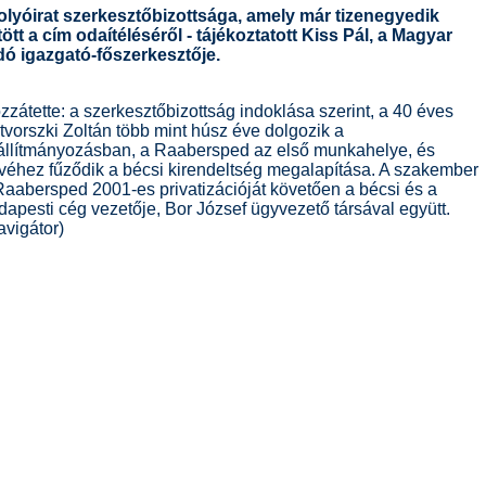
folyóirat szerkesztőbizottsága, amely már tizenegyedik
tt a cím odaítéléséről - tájékoztatott Kiss Pál, a Magyar
ó igazgató-főszerkesztője.
zzátette: a szerkesztőbizottság indoklása szerint, a 40 éves
tvorszki Zoltán több mint húsz éve dolgozik a
állítmányozásban, a Raabersped az első munkahelye, és
véhez fűződik a bécsi kirendeltség megalapítása. A szakember
Raabersped 2001-es privatizációját követően a bécsi és a
dapesti cég vezetője, Bor József ügyvezető társával együtt.
avigátor)