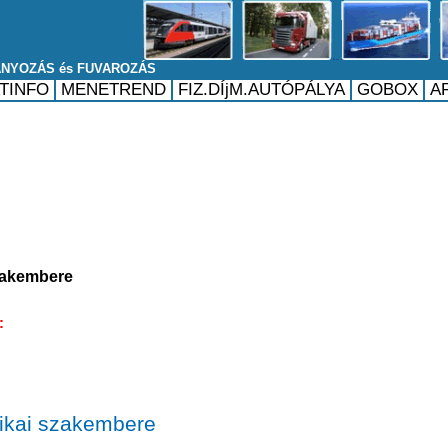
szakembere
l:
tikai szakembere