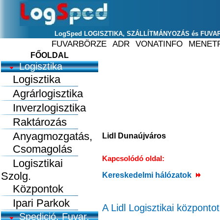
FŐOLDAL
Logisztika
Logisztika
Agrárlogisztika
Inverzlogisztika
Raktározás
Anyagmozgatás,
Lidl Dunaújváros
Csomagolás
Kapcsolódó oldal:
Logisztikai
Szolg.
Kereskedelmi hálózatok
Központok
Ipari Parkok
A Lidl Logisztikai központo
Spedició, Fuvar.