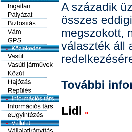
A századik üz
Ingatlan
Pályázat
összes eddigi
Biztosítás
megszokott, 
Vám
GPS
választék áll 
Közlekedés
Vasút
redelkezésére
Vasúti járművek
Közút
Hajózás
További info
Repülés
Információs társ.
Információs társ.
Lidl
eÜgyintézés
Vállalat
Vállalatirányítás