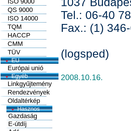
1037 Budape
ISO 9000
QS 9000
Tel.: 06-40 7
ISO 14000
Fax.: (1) 346
TQM
HACCP
CMM
(logsped)
TÜV
EU
Európai unió
Egyéb
2008.10.16.
Linkgyűjtemény
Rendezvények
Oldaltérkép