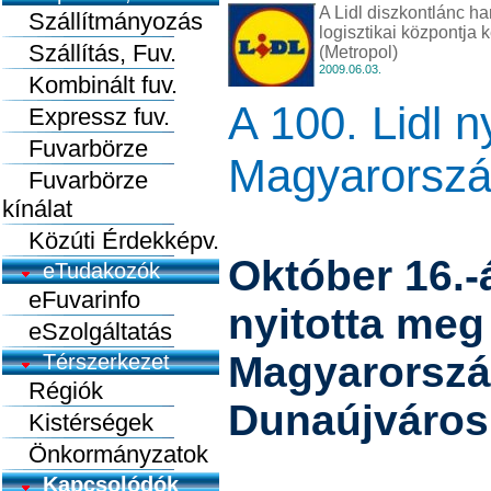
A Lidl diszkontlánc h
Szállítmányozás
logisztikai központja
Szállítás, Fuv.
(Metropol)
2009.06.03.
Kombinált fuv.
A 100. Lidl n
Expressz fuv.
Fuvarbörze
Magyarorsz
Fuvarbörze
kínálat
Közúti Érdekképv.
Október 16.-
eTudakozók
eFuvarinfo
nyitotta meg 
eSzolgáltatás
Magyarorszá
Térszerkezet
Régiók
Dunaújváros
Kistérségek
Önkormányzatok
Kapcsolódók