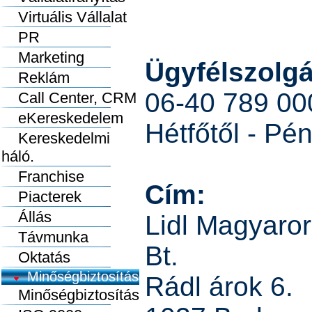
Virtuális Vállalat
PR
Marketing
Ügyfélszolgá
Reklám
06-40 789 00
Call Center, CRM
eKereskedelem
Hétfőtől - Pén
Kereskedelmi
háló.
Franchise
Cím:
Piacterek
Állás
Lidl Magyaro
Távmunka
Bt.
Oktatás
Minőségbiztosítás
Rádl árok 6.
Minőségbiztosítás