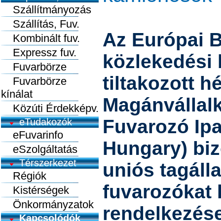
Szállítmányozás
Szállítás, Fuv.
Az Európai B
Kombinált fuv.
Expressz fuv.
közlekedési 
Fuvarbörze
tiltakozott h
Fuvarbörze
kínálat
Magánvállal
Közúti Érdekképv.
Fuvarozó Ipa
eTudakozók
eFuvarinfo
Hungary) bi
eSzolgáltatás
Térszerkezet
uniós tagáll
Régiók
fuvarozókat 
Kistérségek
Önkormányzatok
rendelkezése
Kapcsolódók