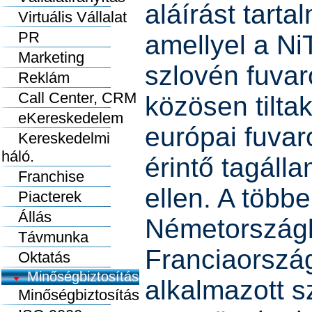
aláírást tarta
Virtuális Vállalat
PR
amellyel a Ni
Marketing
szlovén fuvar
Reklám
Call Center, CRM
közösen tilta
eKereskedelem
európai fuva
Kereskedelmi
háló.
érintő tagáll
Franchise
ellen. A többe
Piacterek
Állás
Németország
Távmunka
Franciaorszá
Oktatás
Minőségbiztosítás
alkalmazott s
Minőségbiztosítás