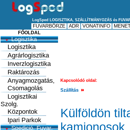
FŐOLDAL
Logisztika
Logisztika
Agrárlogisztika
Inverzlogisztika
Raktározás
Anyagmozgatás,
Kapcsolódó oldal:
Csomagolás
Szállítás
Logisztikai
Szolg.
Külföldön ti
Központok
Ipari Parkok
kamionosok
Spedició, Fuvar.