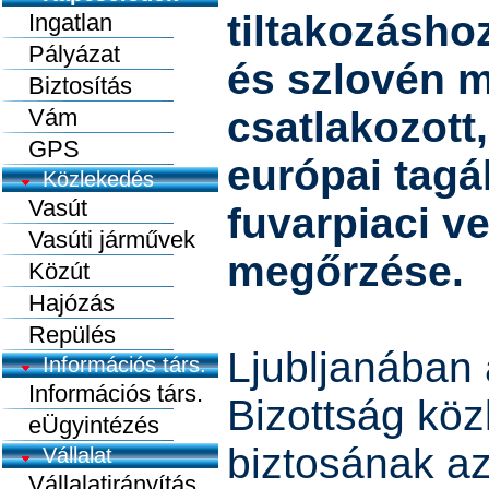
tiltakozásho
Ingatlan
Pályázat
és szlovén 
Biztosítás
Vám
csatlakozott,
GPS
európai tagá
Közlekedés
Vasút
fuvarpiaci v
Vasúti járművek
megőrzése.
Közút
Hajózás
Repülés
Ljubljanában 
Információs társ.
Információs társ.
Bizottság köz
eÜgyintézés
biztosának az
Vállalat
Vállalatirányítás