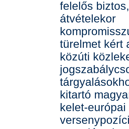
felelős biztos
átvételekor
kompromissz
türelmet kért 
közúti közlek
jogszabálycs
tárgyalásokho
kitartó magy
kelet-európai
versenypozíc