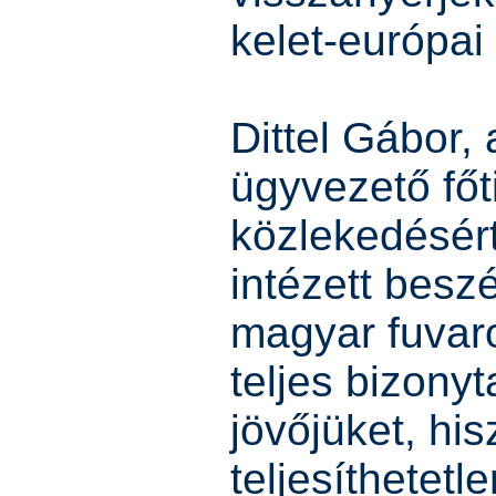
kelet-európai
Dittel Gábor,
ügyvezető főti
közlekedésért
intézett besz
magyar fuvaro
teljes bizony
jövőjüket, hi
teljesíthetet