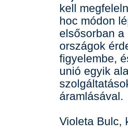
kell megfelel
hoc módon lép
elsősorban a
országok érde
figyelembe, é
unió egyik al
szolgáltatás
áramlásával.
Violeta Bulc,