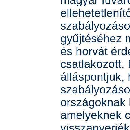
magyar fuvar
ellehetetlenít
szabályozások
gyűjtéséhez 
és horvát érd
csatlakozott.
álláspontjuk,
szabályozáso
országoknak 
amelyeknek c
visszanyerjék