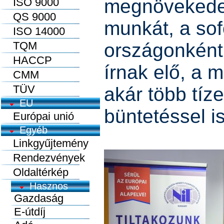
megnövekedet
ISO 9000
QS 9000
munkát, a so
ISO 14000
TQM
országonként 
HACCP
írnak elő, a 
CMM
TÜV
akár több tíz
EU
büntetéssel is
Európai unió
Egyéb
Linkgyűjtemény
Rendezvények
Oldaltérkép