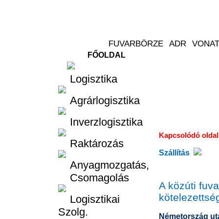
FŐOLDAL
Logisztika
Logisztika
Agrárlogisztika
Inverzlogisztika
Kapcsolódó olda
Raktározás
Szállítás
Anyagmozgatás,
Csomagolás
A közúti fuv
kötelezettsé
Logisztikai
Szolg.
Németország után