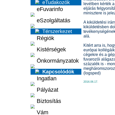
eTudakozók
levélben kérték 
eFuvarinfo
eljárás felgyorsít
minisztere is jel
eSzolgáltatás
A kiküldetési irá
kiküldetésben dol
Térszerkezet
tevékenységének 
alá.
Régiók
Kitért arra is, h
Kistérségek
európai kollégáik 
cégekre és a gép
fuvarozói alágaz
Önkormányzatok
százalék is - mo
megháromszoroztá
Kapcsolódók
(logsped)
Ingatlan
2016.06.17.
Pályázat
Biztosítás
Vám