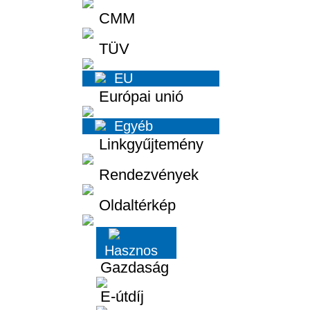
CMM
TÜV
EU
Európai unió
Egyéb
Linkgyűjtemény
Rendezvények
Oldaltérkép