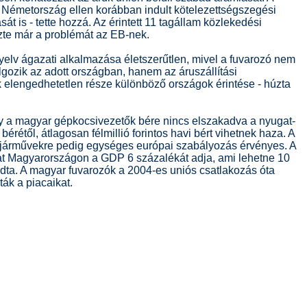
a Németország ellen korábban indult kötelezettségszegési
ását is - tette hozzá. Az érintett 11 tagállam közlekedési
ezte már a problémát az EB-nek.
nyelv ágazati alkalmazása életszerűtlen, mivel a fuvarozó nem
gozik az adott országban, hanem az áruszállítási
elengedhetetlen része különböző országok érintése - húzta
ogy a magyar gépkocsivezetők bére nincs elszakadva a nyugat-
bérétől, átlagosan félmillió forintos havi bért vihetnek haza. A
járművekre pedig egységes európai szabályozás érvényes. A
at Magyarországon a GDP 6 százalékát adja, ami lehetne 10
ndta. A magyar fuvarozók a 2004-es uniós csatlakozás óta
k a piacaikat.