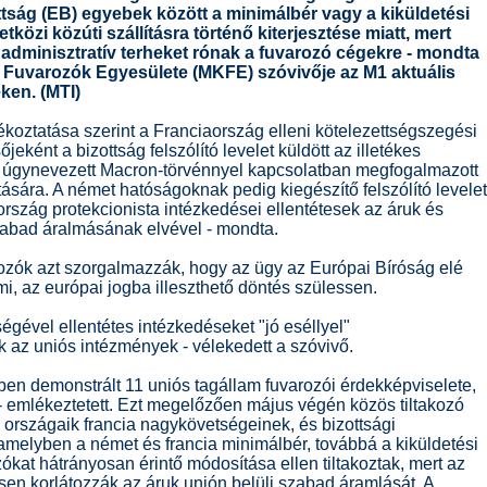
ttság (EB) egyebek között a minimálbér vagy a kiküldetési
közi közúti szállításra történő kiterjesztése miatt, mert
 adminisztratív terheket rónak a fuvarozó cégekre - mondta
 Fuvarozók Egyesülete (MKFE) szóvivője az M1 aktuális
ken. (MTI)
ékoztatása szerint a Franciaország elleni kötelezettségszegési
őjeként a bizottság felszólító levelet küldött az illetékes
 úgynevezett Macron-törvénnyel kapcsolatban megfogalmazott
ására. A német hatóságoknak pedig kiegészítő felszólító levelet
ország protekcionista intézkedései ellentétesek az áruk és
zabad áralmásának elvével - mondta.
rozók azt szorgalmazzák, hogy az ügy az Európai Bíróság elé
mi, az európai jogba illeszthető döntés szülessen.
égével ellentétes intézkedéseket "jó eséllyel"
az uniós intézmények - vélekedett a szóvivő.
ben demonstrált 11 uniós tagállam fuvarozói érdekképviselete,
 emlékeztetett. Ezt megelőzően május végén közös tiltakozó
 el országaik francia nagykövetségeinek, és bizottsági
amelyben a német és francia minimálbér, továbbá a kiküldetési
zókat hátrányosan érintő módosítása ellen tiltakoztak, mert az
sen korlátozzák az áruk unión belüli szabad áramlását. A