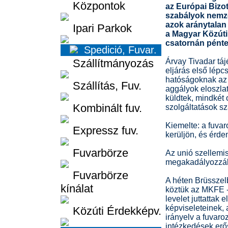
Központok
az Európai Bizo
szabályok nemzet
azok aránytalan
Ipari Parkok
a Magyar Közúti
csatornán pénte
Spedició, Fuvar.
Szállítmányozás
Árvay Tivadar táj
eljárás első lépcs
hatóságoknak az
Szállítás, Fuv.
aggályok eloszlat
küldtek, mindkét 
Kombinált fuv.
szolgáltatások s
Kiemelte: a fuva
Expressz fuv.
kerüljön, és érde
Fuvarbörze
Az unió szellemis
megakadályozzák 
Fuvarbörze
A héten Brüsszel
kínálat
köztük az MKFE -
levelet juttattak
képviseleteinek, 
Közúti Érdekképv.
irányelv a fuvaro
intézkedések erő