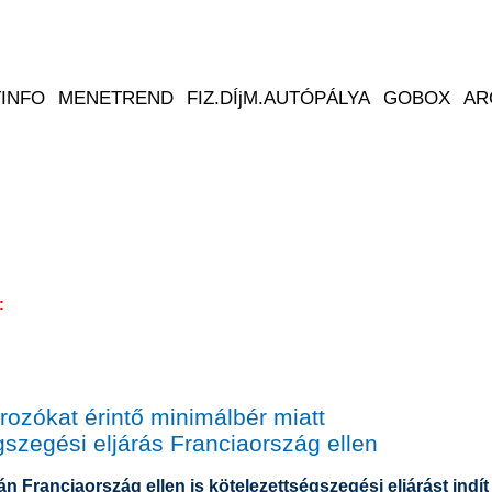
l:
arozókat érintő minimálbér miatt
gszegési eljárás Franciaország ellen
 Franciaország ellen is kötelezettségszegési eljárást indít