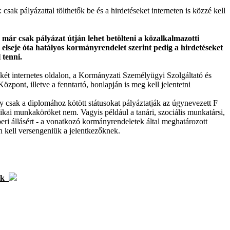
 csak pályázattal tölthetők be és a hirdetéseket interneten is közzé kell
már csak pályázat útján lehet betölteni a közalkalmazotti
r elseje óta hatályos kormányrendelet szerint pedig a hirdetéseket
 tenni.
 két internetes oldalon, a Kormányzati Személyügyi Szolgáltató és
zpont, illetve a fenntartó, honlapján is meg kell jelentetni
y csak a diplomához kötött státusokat pályáztatják az úgynevezett F
fizikai munkaköröket nem. Vagyis például a tanári, szociális munkatársi,
i állásért - a vonatkozó kormányrendeletek által meghatározott
n kell versengeniük a jelentkezőknek.
ok