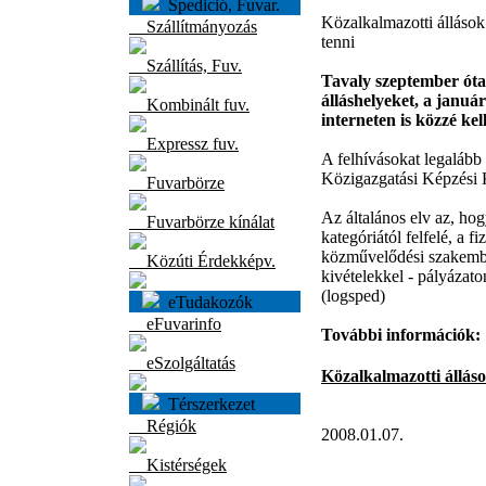
Spedició, Fuvar.
Közalkalmazotti állások:
Szállítmányozás
tenni
Szállítás, Fuv.
Tavaly szeptember óta 
álláshelyeket, a januá
Kombinált fuv.
interneten is közzé kell
Expressz fuv.
A felhívásokat legalább
Közigazgatási Képzési Kö
Fuvarbörze
Az általános elv az, hog
Fuvarbörze kínálat
kategóriától felfelé, a 
közművelődési szakember
Közúti Érdekképv.
kivételekkel - pályázato
(logsped)
eTudakozók
eFuvarinfo
További információk:
eSzolgáltatás
Közalkalmazotti állás
Térszerkezet
Régiók
2008.01.07.
Kistérségek