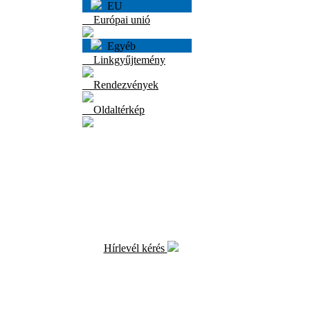
EU
Európai unió
Egyéb
Linkgyűjtemény
Rendezvények
Oldaltérkép
Hírlevél kérés