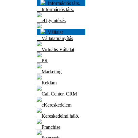
Információs társ.
Információs társ.
eÜgyintézés
Vállalat
Vállalatirányítás
Virtuális Vállalat
PR
Marketing
Reklám
Call Center, CRM
eKereskedelem
Kereskedelmi háló.
Franchise