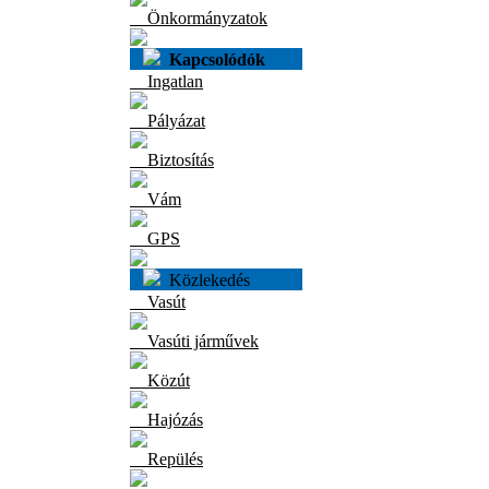
Önkormányzatok
Kapcsolódók
Ingatlan
Pályázat
Biztosítás
Vám
GPS
Közlekedés
Vasút
Vasúti járművek
Közút
Hajózás
Repülés