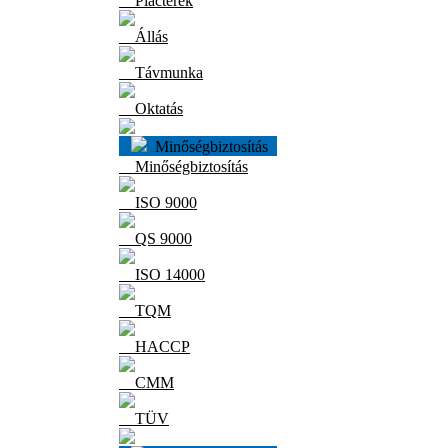
Piacterek
Állás
Távmunka
Oktatás
Minőségbiztosítás
Minőségbiztosítás
ISO 9000
QS 9000
ISO 14000
TQM
HACCP
CMM
TÜV