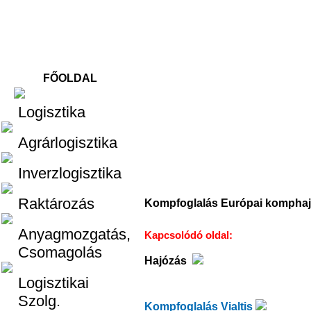
FŐOLDAL
Logisztika
Logisztika
Agrárlogisztika
Inverzlogisztika
Raktározás
Kompfoglalás Európai komphaj
Anyagmozgatás,
Kapcsolódó oldal:
Csomagolás
Hajózás
Logisztikai
Szolg.
Kompfoglalás Vialtis