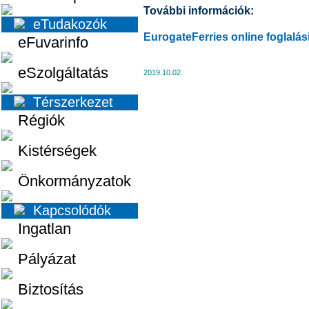
További információk:
eTudakozók
EurogateFerries online foglalás
eFuvarinfo
eSzolgáltatás
2019.10.02.
Térszerkezet
Régiók
Kistérségek
Önkormányzatok
Kapcsolódók
Ingatlan
Pályázat
Biztosítás