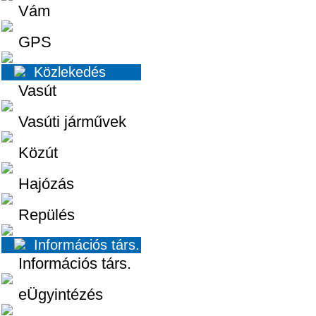
Vám
GPS
Közlekedés
Vasút
Vasúti járművek
Közút
Hajózás
Repülés
Információs társ.
Információs társ.
eÜgyintézés