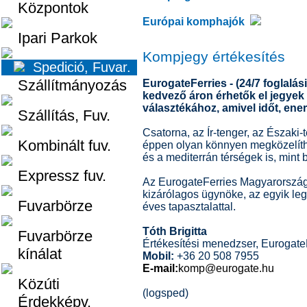
Központok
Európai komphajók
Ipari Parkok
Kompjegy értékesítés
Spedició, Fuvar.
Szállítmányozás
EurogateFerries - (24/7 foglalási
kedvező áron érhetők el jegyek
választékához, amivel időt, ener
Szállítás, Fuv.
Csatorna, az Ír-tenger, az Északi-
Kombinált fuv.
éppen olyan könnyen megközelíthe
és a mediterrán térségek is, mint
Expressz fuv.
Az EurogateFerries Magyarorszá
kizárólagos ügynöke, az egyik le
Fuvarbörze
éves tapasztalattal.
Tóth Brigitta
Fuvarbörze
Értékesítési menedzser, Eurogate
kínálat
Mobil:
+36 20 508 7955
E-mail:
komp@eurogate.hu
Közúti
(logsped)
Érdekképv.