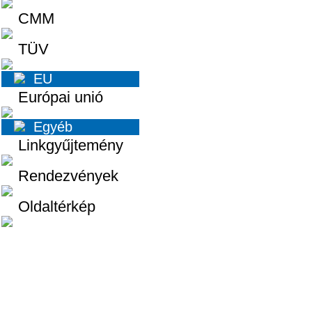
CMM
TÜV
EU
Európai unió
Egyéb
Linkgyűjtemény
Rendezvények
Oldaltérkép