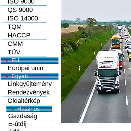
ISO 9000
QS 9000
ISO 14000
TQM
HACCP
CMM
TÜV
EU
Európai unió
Egyéb
Linkgyűjtemény
Rendezvények
Oldaltérkép