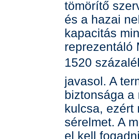
tömörítő szer
és a hazai n
kapacitás min
reprezentáló
1520 százalé
javasol. A ter
biztonsága a
kulcsa, ezér
sérelmet. A m
el kell fogadn