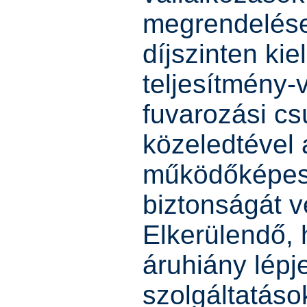
megrendelése
díjszinten kie
teljesítmény-
fuvarozási c
közeledtével a
működőképes
biztonságát v
Elkerülendő, 
áruhiány lépje
szolgáltatás