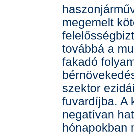
haszonjárműv
megemelt köt
felelősségbizt
továbbá a mu
fakadó folya
bérnövekedés
szektor ezidá
fuvardíjba. A
negatívan hat
hónapokban 