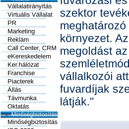
fuvarozási és
Vállalatirányítás
szektor tevé
Virtuális Vállalat
PR
meghatározó p
Marketing
környezet. Az
Reklám
Call Center, CRM
megoldást az
eKereskedelem
szemléletmódb
Ker.hálózat
Franchise
vállalkozói at
Piacterek
fuvardíjak sz
Állás
Távmunka
látják."
Oktatás
Minőségbiztosítás
Minőségbiztosítás