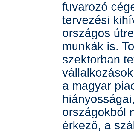
fuvarozó cég
tervezési kihí
országos útre
munkák is. To
szektorban t
vállalkozáso
a magyar pia
hiányosságai,
országokból
érkező, a szá