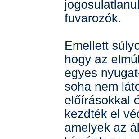
jogosulatlanul
fuvarozók.
Emellett súly
hogy az elmú
egyes nyugat
soha nem láto
előírásokkal 
kezdték el véd
amelyek az á