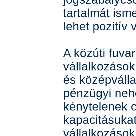
tartalmát ism
lehet pozitív
A közúti fuva
vállalkozások
és középváll
pénzügyi neh
kénytelenek 
kapacitásuka
vállalkozáso