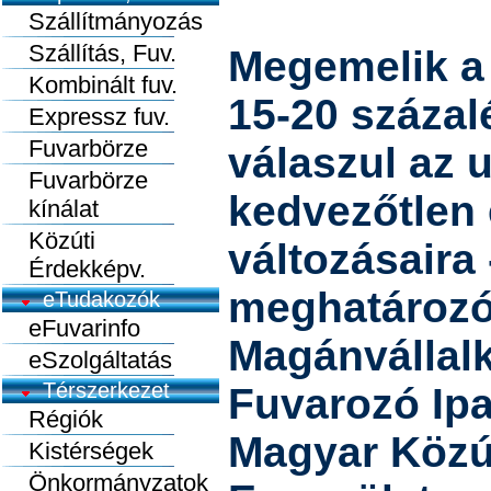
Szállítmányozás
Szállítás, Fuv.
Megemelik a s
Kombinált fuv.
15-20 százal
Expressz fuv.
Fuvarbörze
válaszul az 
Fuvarbörze
kedvezőtlen 
kínálat
Közúti
változásaira 
Érdekképv.
meghatározó 
eTudakozók
eFuvarinfo
Magánvállal
eSzolgáltatás
Térszerkezet
Fuvarozó Ipa
Régiók
Magyar Közú
Kistérségek
Önkormányzatok