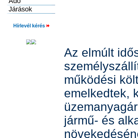
Hírlevél kérés
Az elmúlt idő
személyszállí
működési köl
emelkedtek, 
üzemanyagára
jármű- és alk
növekedésének