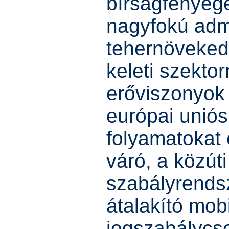
bírságfenyege
nagyfokú admi
tehernövekedé
keleti szekto
erőviszonyok
európai uniós
folyamatokat 
váró, a közút
szabályrends
átalakító mobi
jogszabálycs