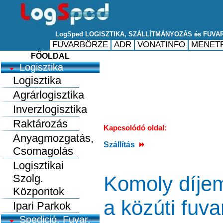
FŐOLDAL
Logisztika
Logisztika
Agrárlogisztika
Inverzlogisztika
Raktározás
Kapcsolódó oldal:
Anyagmozgatás,
Szállítás
Csomagolás
Logisztikai
Szolg.
Komoly díjem
Központok
a közúti fuv
Ipari Parkok
Spedició, Fuvar.