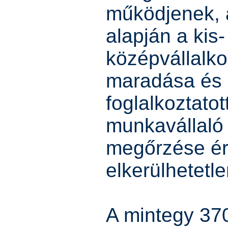
működjenek, 
alapján a kis-
középvállalk
maradása és 
foglalkoztatot
munkavállaló
megőrzése é
elkerülhetetl
A mintegy 370