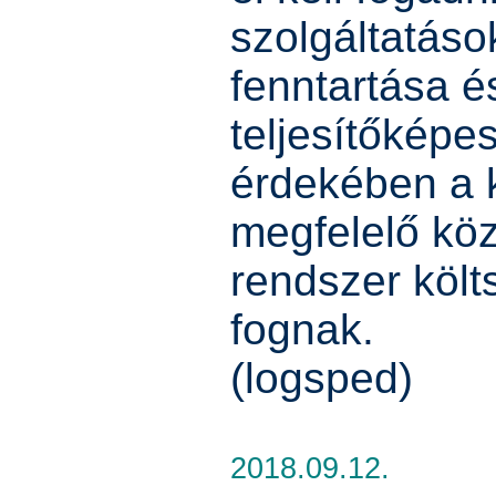
szolgáltatás
fenntartása é
teljesítőkép
érdekében a 
megfelelő köz
rendszer költ
fognak.
(logsped)
2018.09.12.