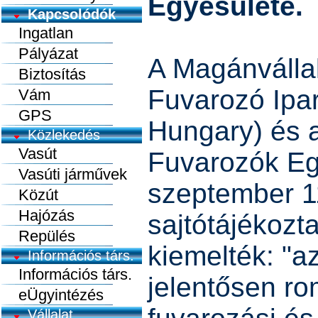
Egyesülete.
Kapcsolódók
Ingatlan
Pályázat
A Magánválla
Biztosítás
Fuvarozó Ipar
Vám
GPS
Hungary) és 
Közlekedés
Vasút
Fuvarozók Eg
Vasúti járművek
szeptember 1
Közút
Hajózás
sajtótájékozta
Repülés
kiemelték: "a
Információs társ.
Információs társ.
jelentősen rom
eÜgyintézés
Vállalat