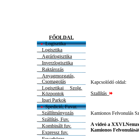
FŐOLDAL
Logisztika
Logisztika
Agrárlogisztika
Inverzlogisztika
Raktározás
Anyagmozgatás,
Csomagolás
Kapcsolódó oldal:
Logisztikai Szolg.
Szallítás
Központok
Ipari Parkok
Spedició, Fuvar.
Szállítmányozás
Kamionos Felvonulás Sz
Szállítás, Fuv.
A videó a XXVI.Nemzet
Kombinált fuv.
Kamionos Felvonulását
Expressz fuv.
Fuvarbörze