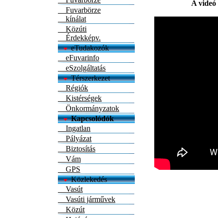
A videó 
Fuvarbörze
kínálat
Közúti
Érdekképv.
eTudakozók
eFuvarinfo
eSzolgáltatás
Térszerkezet
Régiók
Kistérségek
Önkormányzatok
Kapcsolódók
Ingatlan
Pályázat
Biztosítás
Vám
GPS
Közlekedés
Vasút
Vasúti járművek
Közút