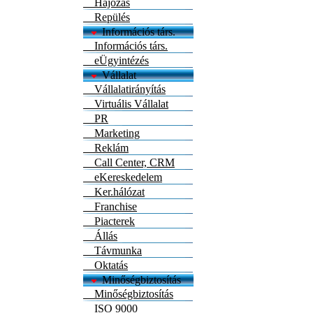
Hajózás
Repülés
Információs társ.
Információs társ.
eÜgyintézés
Vállalat
Vállalatirányítás
Virtuális Vállalat
PR
Marketing
Reklám
Call Center, CRM
eKereskedelem
Ker.hálózat
Franchise
Piacterek
Állás
Távmunka
Oktatás
Minőségbiztosítás
Minőségbiztosítás
ISO 9000