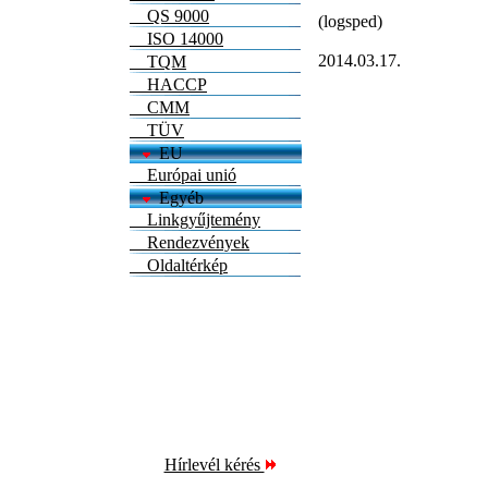
QS 9000
(logsped)
ISO 14000
2014.03.17.
TQM
HACCP
CMM
TÜV
EU
Európai unió
Egyéb
Linkgyűjtemény
Rendezvények
Oldaltérkép
Hírlevél kérés