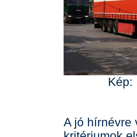
Kép:
A jó hírnévre
kritériumok e