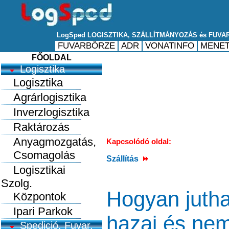
FŐOLDAL
Logisztika
Logisztika
Agrárlogisztika
Inverzlogisztika
Raktározás
Anyagmozgatás,
Kapcsolódó oldal:
Csomagolás
Szállítás
Logisztikai
Szolg.
Hogyan jutha
Központok
Ipari Parkok
hazai és nem
Spedició, Fuvar.