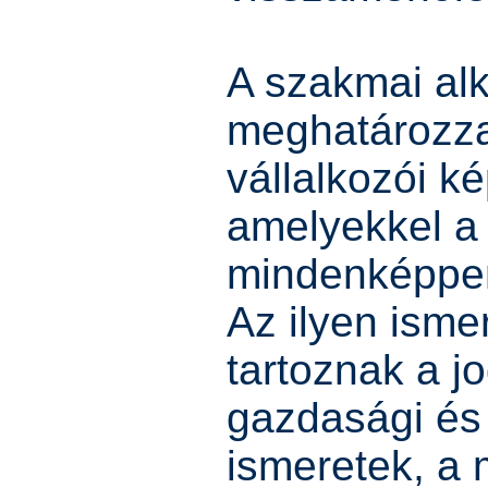
A szakmai al
meghatározza
vállalkozói k
amelyekkel a
mindenképpen
Az ilyen isme
tartoznak a jo
gazdasági és
ismeretek, a