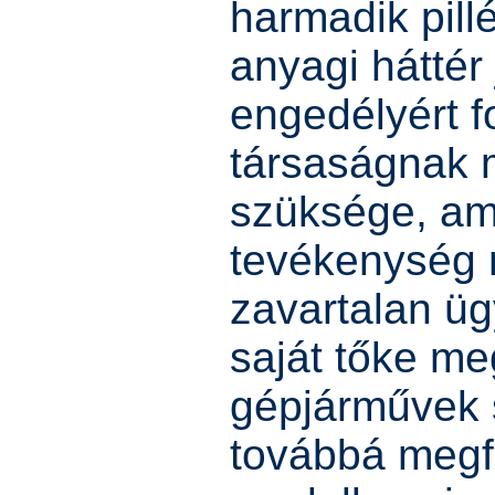
harmadik pill
anyagi háttér 
engedélyért 
társaságnak 
szüksége, ami
tevékenység 
zavartalan üg
saját tőke m
gépjárművek 
továbbá megfe