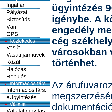
Ingatlan
ügyintézés 9
Pályázat
igénybe. A k
Biztosítás
Vám
engedély me
GPS
cég székhely
Közlekedés
Vasút
városokban 
Vasúti járművek
történhet.
Közút
Hajózás
Repülés
Az árufuvaro
Információs társ.
Információs társ.
megszerzésér
eÜgyintézés
Vállalat
dokumentációk
Vállalatirányítás