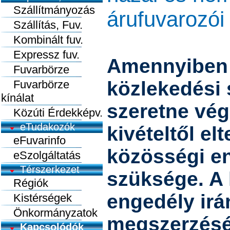
Szállítmányozás
árufuvarozói
Szállítás, Fuv.
Kombinált fuv.
Expressz fuv.
Amennyiben 
Fuvarbörze
közlekedési 
Fuvarbörze
kínálat
szeretne vég
Közúti Érdekképv.
eTudakozók
kivételtől el
eFuvarinfo
közösségi e
eSzolgáltatás
Térszerkezet
szüksége. A 
Régiók
engedély irá
Kistérségek
Önkormányzatok
megszerzésé
Kapcsolódók