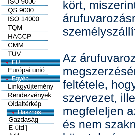
ISO 9000
kört, miszerin
QS 9000
árufuvarozás
ISO 14000
TQM
személyszállí
HACCP
CMM
TÜV
Az árufuvaro
EU
megszerzésén
Európai unió
Egyéb
feltétele, ho
Linkgyűjtemény
Rendezvények
szervezet, ill
Oldaltérkép
megfeleljen a
és nem szak