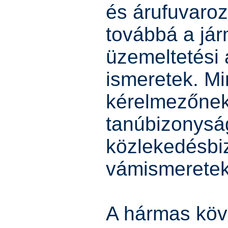
és árufuvaroz
továbbá a já
üzemeltetési 
ismeretek. Mi
kérelmezőnek 
tanúbizonyság
közlekedésbi
vámismeretek
A hármas köv