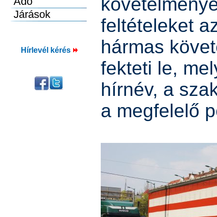
követelménye
feltételeket 
hármas követ
Hírlevél kérés
fekteti le, me
hírnév, a sz
a megfelelő p