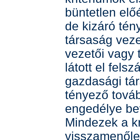
büntetlen elő
de kizáró tén
társaság veze
vezetői vagy 
látott el fels
gazdasági tá
tényező továb
engedélye bev
Mindezek a kr
visszamenőle