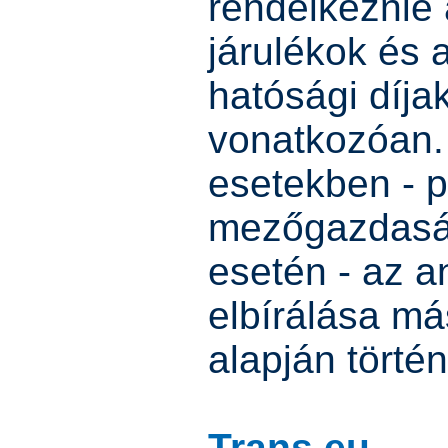
rendelkeznie
járulékok és 
hatósági díjak
vonatkozóan.
esetekben - p
mezőgazdaság
esetén - az a
elbírálása m
alapján történ
Trans.eu