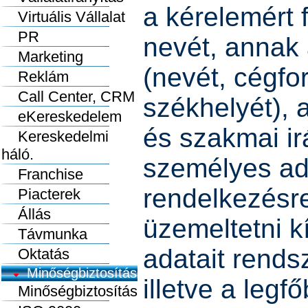
a kérelemért 
Virtuális Vállalat
PR
nevét, annak 
Marketing
(nevét, cégfo
Reklám
Call Center, CRM
székhelyét), 
eKereskedelem
és szakmai ir
Kereskedelmi
háló.
személyes ada
Franchise
rendelkezésre
Piacterek
Állás
üzemeltetni k
Távmunka
adatait rends
Oktatás
Minőségbiztosítás
illetve a leg
Minőségbiztosítás