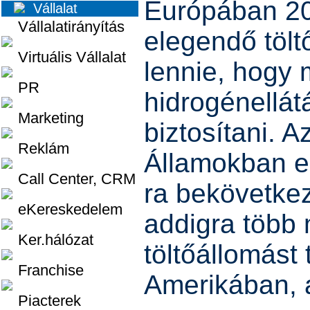
Európában 20
Vállalat
Vállalatirányítás
elegendő tölt
Virtuális Vállalat
lennie, hogy 
PR
hidrogénellát
Marketing
biztosítani. A
Reklám
Államokban e
Call Center, CRM
ra bekövetkez
eKereskedelem
addigra több 
Ker.hálózat
töltőállomást
Franchise
Amerikában, 
Piacterek