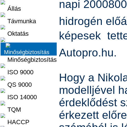
napi 200080
Állás
hidrogén előá
Távmunka
képesek  tet
Oktatás
Autopro.hu.
Minőségbiztosítás
Minőségbiztosítás
ISO 9000
Hogy a Nikol
QS 9000
modelljével h
ISO 14000
érdeklődést sz
TQM
érkezett előr
HACCP