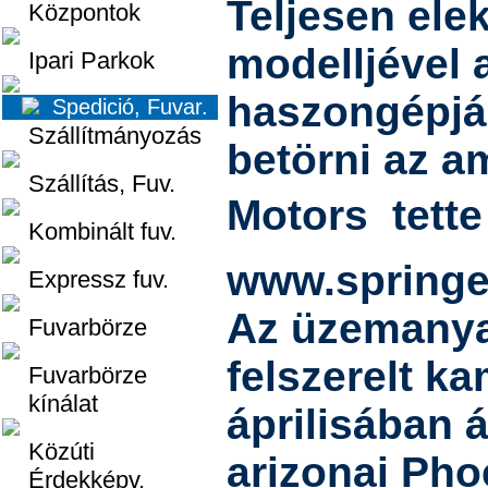
Teljesen ele
Központok
modelljével 
Ipari Parkok
haszongépjá
Spedició, Fuvar.
Szállítmányozás
betörni az a
Szállítás, Fuv.
Motors  tett
Kombinált fuv.
www.springer
Expressz fuv.
Az üzemanya
Fuvarbörze
felszerelt k
Fuvarbörze
kínálat
áprilisában ál
Közúti
arizonai Pho
Érdekképv.