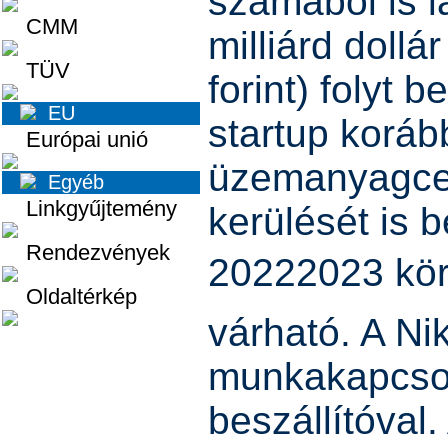
számából is l
CMM
milliárd dollá
TÜV
forint) folyt 
EU
startup korá
Európai unió
üzemanyagcel
Egyéb
Linkgyűjtemény
kerülését is b
Rendezvények
20222023 kö
Oldaltérkép
várható. A Ni
munkakapcsol
beszállítóval