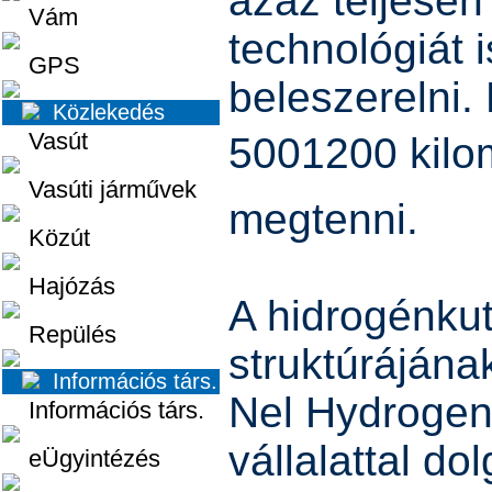
azaz teljesen
Vám
technológiát 
GPS
beleszerelni.
Közlekedés
Vasút
5001200 kilo
Vasúti járművek
megtenni.
Közút
Hajózás
A hidrogénkut
Repülés
struktúrájána
Információs társ.
Nel Hydrogen
Információs társ.
vállalattal do
eÜgyintézés