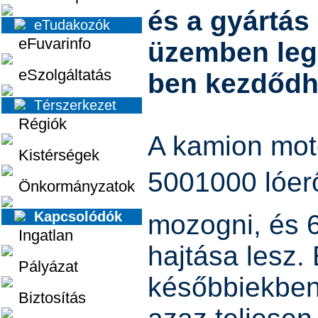
és a gyártás 
eTudakozók
eFuvarinfo
üzemben leg
eSzolgáltatás
ben kezdődhe
Térszerkezet
Régiók
A kamion mot
Kistérségek
5001000 lóer
Önkormányzatok
Kapcsolódók
mozogni, és 
Ingatlan
hajtása lesz.
Pályázat
későbbiekben 
Biztosítás