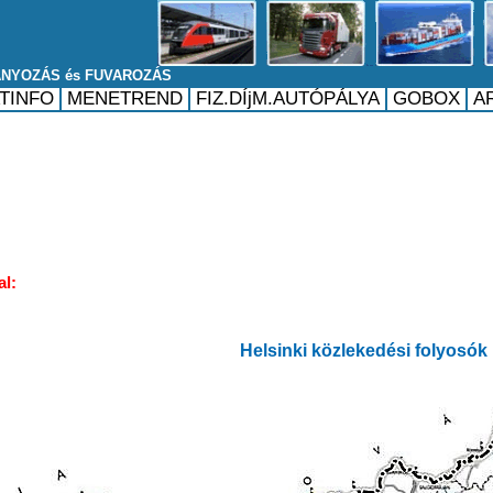
al:
Helsinki közlekedési folyosók