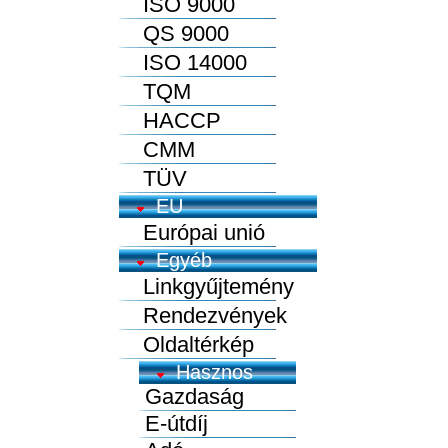
ISO 9000
QS 9000
ISO 14000
TQM
HACCP
CMM
TÜV
EU
Európai unió
Egyéb
Linkgyűjtemény
Rendezvények
Oldaltérkép