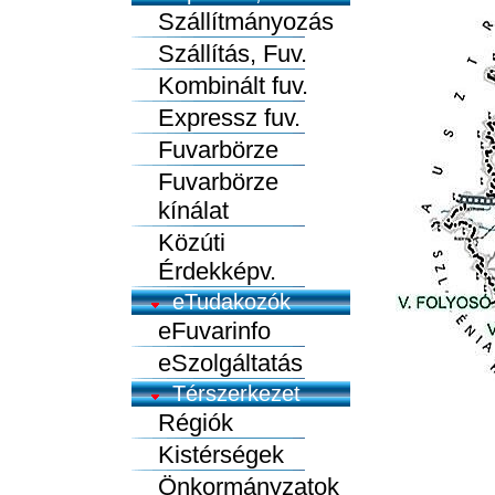
Szállítmányozás
Szállítás, Fuv.
Kombinált fuv.
Expressz fuv.
Fuvarbörze
Fuvarbörze
kínálat
Közúti
Érdekképv.
eTudakozók
eFuvarinfo
eSzolgáltatás
Térszerkezet
Régiók
Kistérségek
Önkormányzatok