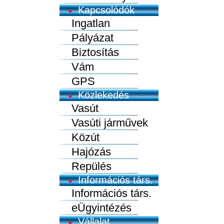
Kapcsolódók
Ingatlan
Pályázat
Biztosítás
Vám
GPS
Közlekedés
Vasút
Vasúti járművek
Közút
Hajózás
Repülés
Információs társ.
Információs társ.
eÜgyintézés
Vállalat