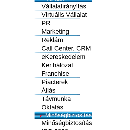
Vállalatirányítás
Virtuális Vállalat
PR
Marketing
Reklám
Call Center, CRM
eKereskedelem
Ker.hálózat
Franchise
Piacterek
Állás
Távmunka
Oktatás
Minőségbiztosítás
Minőségbiztosítás