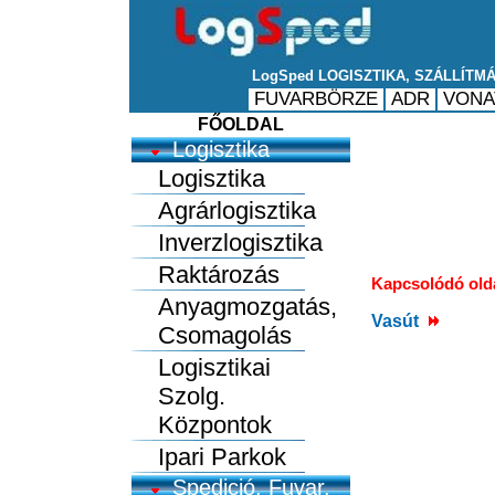
FŐOLDAL
Logisztika
Logisztika
Agrárlogisztika
Inverzlogisztika
Raktározás
Kapcsolódó old
Anyagmozgatás,
Vasút
Csomagolás
Logisztikai
Szolg.
Központok
Ipari Parkok
Spedició, Fuvar.