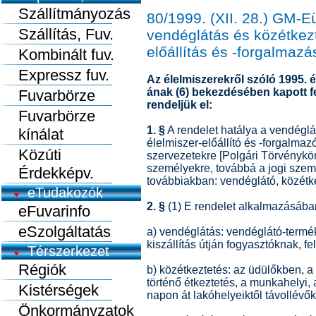
Szállítmányozás
80/1999. (XII. 28.) GM-
Szállítás, Fuv.
vendéglátás és közétkezt
előállítás és -forgalmazás
Kombinált fuv.
Expressz fuv.
Az élelmiszerekről szóló 1995. é
ának (6) bekezdésében kapott f
Fuvarbörze
rendeljük el:
Fuvarbörze
1. §
A rendelet hatálya a vendéglá
kínálat
élelmiszer-előállító és -forgalma
Közúti
szervezetekre [Polgári Törvénykön
személyekre, továbbá a jogi szem
Érdekképv.
továbbiakban: vendéglátó, közétkez
eTudakozók
2. §
(1) E rendelet alkalmazásába
eFuvarinfo
eSzolgáltatás
a) vendéglátás: vendéglátó-termé
kiszállítás útján fogyasztóknak, 
Térszerkezet
Régiók
b) közétkeztetés: az üdülőkben, 
történő étkeztetés, a munkahelyi,
Kistérségek
napon át lakóhelyeiktől távollévők 
Önkormányzatok