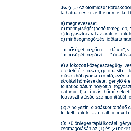
16. §
(1) Az élelmiszer-kereskede
láthatóan és közérthetően fel kell 
a) megnevezését,
b) mennyiségét (nettó tömeg, db, t
c) fogyasztói árát az árak feltünt
d) minőségmegőrzési időtartamának
"minőségét megőrzi: .... dátum", v
"minőségét megőrzi: ....." (utalás 
e) a fokozott közegészségügyi veszé
eredetű élelmiszer, gomba stb., il
más okból gyorsan romló, ezért 
tárolási hőmérsékletet igénylő é
felirat és dátum helyett a "fogyas
dátumot, f) a tárolási hőmérsékl
fogyaszthatóság szempontjából l
(2) A helyszíni eladáskor történ
fel kell tüntetni az előállító nevét 
(3) Különleges táplálkozási igény
csomagolásán az (1) és (2) bekez