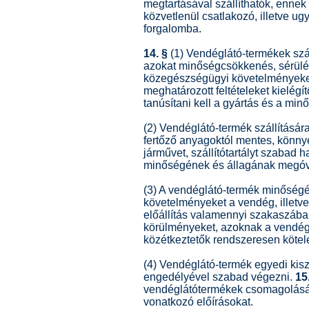
megtartásával szállíthatók, ennek
közvetlenül csatlakozó, illetve u
forgalomba.
14. §
(1) Vendéglátó-termékek száll
azokat minőségcsökkenés, sérülés
közegészségügyi követelményeket 
meghatározott feltételeket kielég
tanúsítani kell a gyártás és a mi
(2) Vendéglátó-termék szállításár
fertőző anyagoktól mentes, könnyen 
járművet, szállítótartályt szabad
minőségének és állagának megóv
(3) A vendéglátó-termék minősé
követelményeket a vendég, illetve
előállítás valamennyi szakaszában b
körülményeket, azoknak a vendégl
közétkeztetők rendszeresen kötele
(4) Vendéglátó-termék egyedi kisz
engedélyével szabad végezni.
15
vendéglátótermékek csomagolásán f
vonatkozó előírásokat.