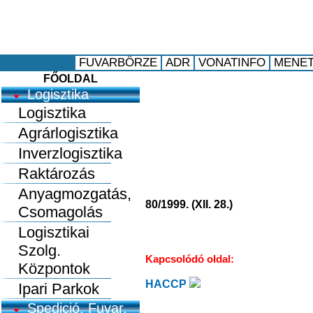
FŐOLDAL
Logisztika
Logisztika
Agrárlogisztika
Inverzlogisztika
Raktározás
Anyagmozgatás,
80/1999. (XII. 28.)
Csomagolás
Logisztikai
Szolg.
Kapcsolódó oldal:
Központok
HACCP
Ipari Parkok
Spedició, Fuvar.