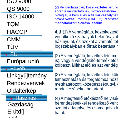
ISO 9000
(2) Vendéglátásban, közétkeztetésben, va
QS 9000
során a vendéglátónak, közétkeztetőnek s
ISO 14000
biológiai, a kémiai és a fizikai veszély
Szabályozási Pontok (HACCP)" rendszer
TQM
meghatározott előírásai szerint.
HACCP
4. §
(1) A vendéglátó, közétkeztet
vonatkozó szabályok betartásával 
CMM
házinyulat, és azokat a várható f
TÜV
jogszabályban előírtak betartása me
EU
(2) A vendéglátó, közétkeztető me
Európai unió
is), vagy a vendéglátó-termék előá
kolbászt állíthat elő és azt vendég
Egyéb
Linkgyűjtemény
(3) A vendéglátó, közétkeztető köte
felhasználása és forgalomba hoza
Rendezvények
meghatározott közegészségügyi, é
rendelkezéseket betartani.
Oldaltérkép
(4) A megfelelő előkészítő helyisé
berendezésekkel rendelkező vendé
szerint adagolva és csomagolva le
halat.