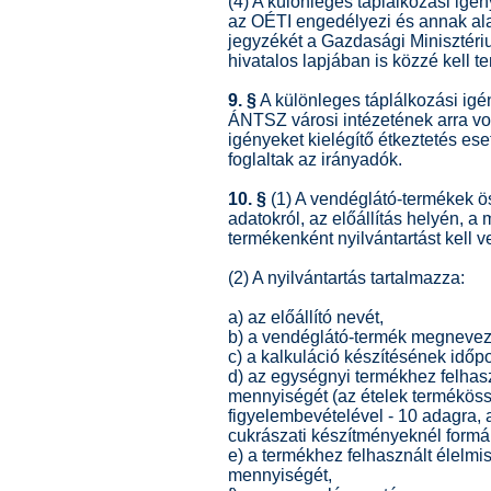
(4) A különleges táplálkozási igén
az OÉTI engedélyezi és annak ala
jegyzékét a Gazdasági Minisztéri
hivatalos lapjában is közzé kell te
9. §
A különleges táplálkozási igé
ÁNTSZ városi intézetének arra vo
igényeket kielégítő étkeztetés es
foglaltak az irányadók.
10. §
(1) A vendéglátó-termékek ö
adatokról, az előállítás helyén, 
termékenként nyilvántartást kell v
(2) A nyilvántartás tartalmazza:
a) az előállító nevét,
b) a vendéglátó-termék megnevez
c) a kalkuláció készítésének időpo
d) az egységnyi termékhez felha
mennyiségét (az ételek terméköss
figyelembevételével - 10 adagra, 
cukrászati készítményeknél formára
e) a termékhez felhasznált élel
mennyiségét,