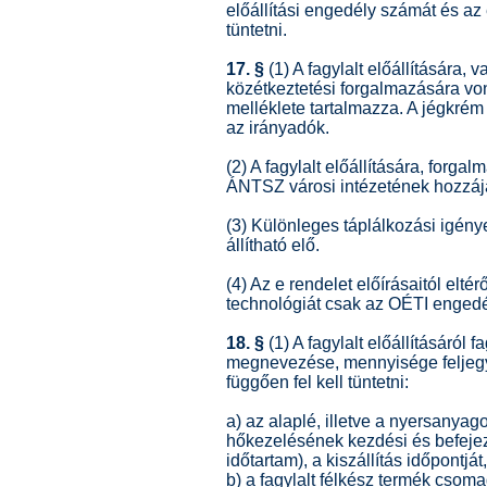
előállítási engedély számát és az 
tüntetni.
17. §
(1) A fagylalt előállítására, 
közétkeztetési forgalmazására vo
melléklete tartalmazza. A jégkrém
az irányadók.
(2) A fagylalt előállítására, forg
ÁNTSZ városi intézetének hozzáj
(3) Különleges táplálkozási igénye
állítható elő.
(4) Az e rendelet előírásaitól elt
technológiát csak az OÉTI engedé
18. §
(1) A fagylalt előállításáról f
megnevezése, mennyisége feljegyz
függően fel kell tüntetni:
a) az alaplé, illetve a nyersanyago
hőkezelésének kezdési és befejezé
időtartam), a kiszállítás időpontját,
b) a fagylalt félkész termék csom