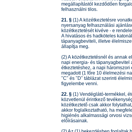
megállapítástól kezdődően forgal
felhasználni tilos.
21. §
(1) A közétkeztetésre vonatko
nyersanyag felhasználási ajánlás
közétkeztetését kivéve - e rendele
A hivatásos és hadköteles katonák 
tápanyagbeviteli, illetve élelmisz
állapítja meg.
(2) A közétkeztetésnél és annak 
napi energia- és tápanyagbevitel 
étkeztetéshez, a napi háromszori
megadott (1 főre 10 élelmezési na
"C" és "D" táblázat szerinti élelmi
figyelembe venni.
22. §
(1) Vendéglátó-termékkel, ét
közvetlenül érintkező tevékenységet
közétkeztető csak akkor folytatha
akkor foglalkoztatható, ha megfele
higiénés alkalmassági orvosi vizs
előírásainak.
(2) Az (1) bekezdésben foglaltak b