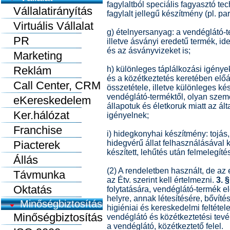
fagylaltból speciális fagyasztó te
Vállalatirányítás
fagylalt jellegű készítmény (pl. par
Virtuális Vállalat
g) ételnyersanyag: a vendéglátó-t
PR
illetve ásványi eredetű termék, id
és az ásványvizeket is;
Marketing
Reklám
h) különleges táplálkozási igénye
és a közétkeztetés keretében előál
Call Center, CRM
összetétele, illetve különleges ké
vendéglátó-terméktől, olyan személ
eKereskedelem
állapotuk és életkoruk miatt az ál
Ker.hálózat
igényelnek;
Franchise
i) hidegkonyhai készítmény: tojás,
Piacterek
hidegvérű állat felhasználásával 
készített, lehűtés után felmelegít
Állás
(2) A rendeletben használt, de a
Távmunka
az Étv. szerint kell értelmezni.
3. §
Oktatás
folytatására, vendéglátó-termék el
helyre, annak létesítésére, bővít
Minőségbiztosítás
higiéniai és kereskedelmi feltétel
Minőségbiztosítás
vendéglátó és közétkeztetési tevé
a vendéglátó, közétkeztető felel.