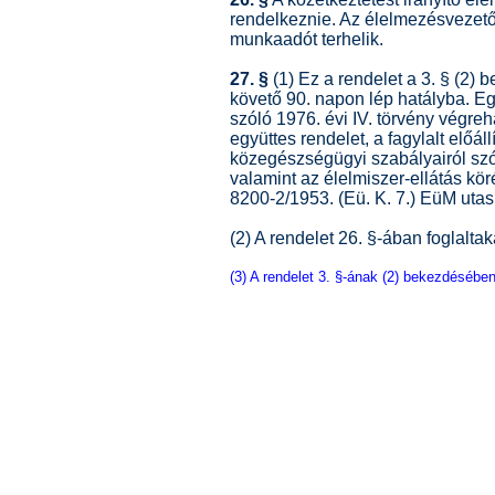
rendelkeznie. Az élelmezésvezet
munkaadót terhelik.
27. §
(1) Ez a rendelet a 3. § (2) 
követő 90. napon lép hatályba. Eg
szóló 1976. évi IV. törvény végre
együttes rendelet, a fagylalt előá
közegészségügyi szabályairól szól
valamint az élelmiszer-ellátás k
8200-2/1953. (Eü. K. 7.) EüM utas
(2) A rendelet 26. §-ában foglaltaka
(3) A rendelet 3. §-ának (2) bekezdésében 