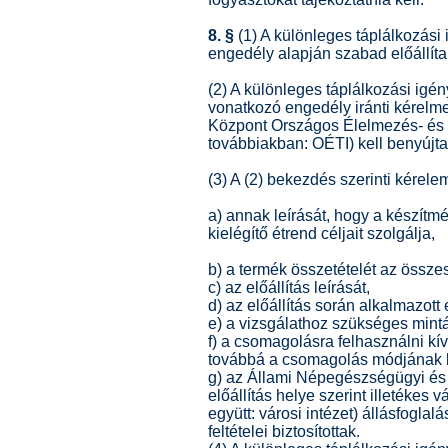
8. §
(1) A különleges táplálkozási
engedély alapján szabad előállíta
(2) A különleges táplálkozási igén
vonatkozó engedély iránti kérel
Központ Országos Élelmezés- és 
továbbiakban: OÉTI) kell benyújta
(3) A (2) bekezdés szerinti kérelem
a) annak leírását, hogy a készítm
kielégítő étrend céljait szolgálja,
b) a termék összetételét az össze
c) az előállítás leírását,
d) az előállítás során alkalmazott
e) a vizsgálathoz szükséges mintát
f) a csomagolásra felhasználni kí
továbbá a csomagolás módjának le
g) az Állami Népegészségügyi és 
előállítás helye szerint illetékes v
együtt: városi intézet) állásfogla
feltételei biztosítottak.