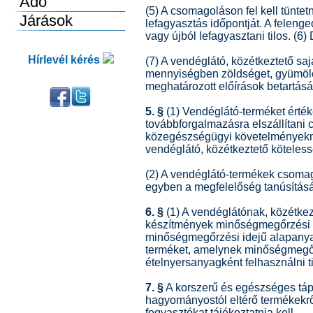
(5) A csomagoláson fel kell tünte
lefagyasztás időpontját. A felenge
vagy újból lefagyasztani tilos. (6
Hírlevél kérés
(7) A vendéglátó, közétkeztető sa
mennyiségben zöldséget, gyümölcs
meghatározott előírások betartásá
5. §
(1) Vendéglátó-terméket értéke
továbbforgalmazásra elszállítani 
közegészségügyi követelményeknek
vendéglátó, közétkeztető köteles
(2) A vendéglátó-termékek csomag
egyben a megfelelőség tanúsítását 
6. §
(1) A vendéglátónak, közétkez
készítmények minőségmegőrzési id
minőségmegőrzési idejű alapanyag
terméket, amelynek minőségmegőrz
ételnyersanyagként felhasználni ti
7. §
A korszerű és egészséges tápl
hagyományostól eltérő termékekrő
fogyasztókat tájékoztatnia kell.