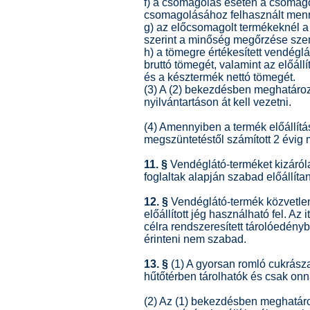
f) a csomagolás esetén a csomag
csomagolásához felhasznált menn
g) az előcsomagolt termékeknél 
szerint a minőség megőrzése szem
h) a tömegre értékesített vendégl
bruttó tömegét, valamint az előál
és a késztermék nettó tömegét.
(3) A (2) bekezdésben meghatároz
nyilvántartáson át kell vezetni.
(4) Amennyiben a termék előállítás
megszüntetéstől számított 2 évig m
11. §
Vendéglátó-terméket kizáról
foglaltak alapján szabad előállítan
12. §
Vendéglátó-termék közvetlen
előállított jég használható fel. Az 
célra rendszeresített tárolóedény
érinteni nem szabad.
13. §
(1) A gyorsan romló cukrász
hűtőtérben tárolhatók és csak on
(2) Az (1) bekezdésben meghatáro