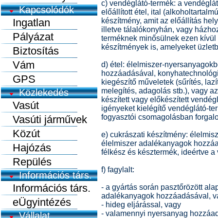
c) vendéglátó-termék: a vendéglá
Kapcsolódók
előállított étel, ital (alkoholtart
Ingatlan
készítmény, amit az előállítás hely
illetve tálalókonyhán, vagy házhoz
Pályázat
terméknek minősülnek ezen kívül 
készítmények is, amelyeket üzletbe
Biztosítás
Vám
d) étel: élelmiszer-nyersanyagokb
hozzáadásával, konyhatechnológiai
GPS
kiegészítő műveletek (sűrítés, lazí
melegítés, adagolás stb.), vagy a
Közlekedés
készített vagy előkészített vendég
Vasút
igényeket kielégítő vendéglátó-te
fogyasztói csomagolásban forgalom
Vasúti járművek
Közút
e) cukrászati készítmény: élelmis
élelmiszer adalékanyagok hozzáadá
Hajózás
félkész és késztermék, ideértve a v
Repülés
f) fagylalt:
Információs társ.
Információs társ.
- a gyártás során pasztőrözött al
adalékanyagok hozzáadásával, v
eÜgyintézés
- hideg eljárással, vagy
- valamennyi nyersanyag hozzáadá
Vállalat