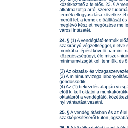
közétkeztető a felelős. 23. § Ame
alkalmazottja arról szerez tudomást
termék elfogyasztása következté
merült fel, a termék előállítását é
meglévő készlet megőrzése mellet
városi intézetét.
24. §
(1) A vendéglátó-termék elő
szakirányú végzettséggel, illetve 
munkába lépést követő harminc na
közegészségügyi, élelmiszer-higi
minimumvizsgát kell tenniük, és ö
(2) Az oktatás- és vizsgaszervezés
(3) A minimumvizsga lebonyolítá
gondoskodik.
(4) Az (1) bekezdés alapján vizs
előtt ki kell oktatni a munkakörük
oktatásról a vendéglátó, közétkez
nyilvántartást vezetni.
25. §
A vendéglátásban és az éle
szakképesítéséről külön jogszabá
26. §
A közétkeztetést irányító él