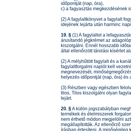
időpontját (nap, óra),
c) a fagyasztás megkezdésének id
(2) A fagylaltkönyvet a fagylalt f
idejének lejárta után harminc napi
19. §
(1) A fagylaltot a lefagyasztá
árusítandó jégkrémet az adagolópu
kiszolgálni. Ennél hosszabb időt
által ellenőrzött tárolási kísérlet
(2) A mélyhűtött fagylalt és a kan
fagylaltforgalmi naplót kell vezetni
megnevezését, minőségmegőrzési i
helyezés időpontját (nap, óra) és a
(3) Részben vagy egészben felolva
tilos. Tilos kiszolgálni olyan fag
lejárt.
20. §
A külön jogszabályban megha
termékek és élelmiszerek forgalo
nem érthető módon megjelölni azt
megállapították. Az ellenőrző szer
írásban értesíteni. A minőségileg 