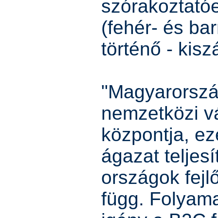
szórakoztatóe
(fehér- és ba
történő - kiszá
"Magyarorsz
nemzetközi vá
központja, ezé
ágazat teljes
országok fejl
függ. Folyam