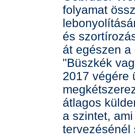
folyamat öss
lebonyolításár
és szortírozá
át egészen a 
"Büszkék vag
2017 végére 
megkétszerez
átlagos küld
a szintet, ami
tervezésénél