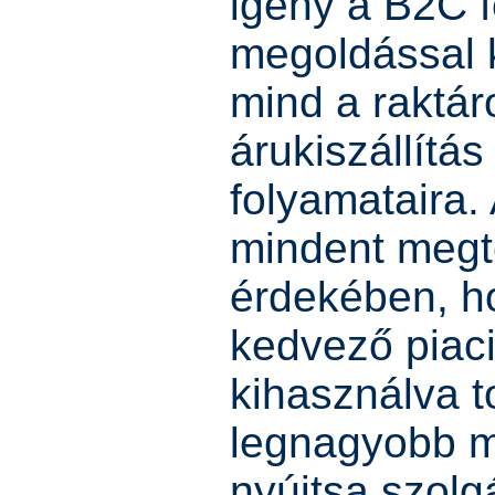
igény a B2C f
megoldással k
mind a raktár
árukiszállítás
folyamataira
mindent megt
érdekében, ho
kedvező piaci
kihasználva t
legnagyobb 
nyújtsa szolg