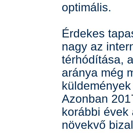
optimális.
Érdekes tapas
nagy az inte
térhódítása, 
aránya még m
küldemények i
Azonban 2017
korábbi évek 
növekvő biza