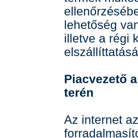
ellenőrzéséb
lehetőség va
illetve a régi
elszállíttatásá
Piacvezető a
terén
Az internet a
forradalmasít