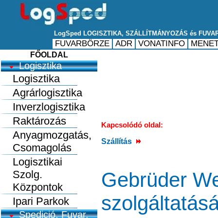
FŐOLDAL
Logisztika
Logisztika
Agrárlogisztika
Inverzlogisztika
Raktározás
Kapcsolódó oldal:
Anyagmozgatás,
Szállítás
Csomagolás
Logisztikai
Szolg.
Gebrüder Wei
Központok
szolgáltatásá
Ipari Parkok
Spedició, Fuvar.