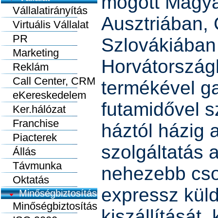
mögött Magya
Vállalatirányítás
Ausztriában,
Virtuális Vállalat
PR
Szlovákiában
Marketing
Horvátország
Reklám
Call Center, CRM
termékével ga
eKereskedelem
futamidővel sz
Ker.hálózat
Franchise
háztól házig 
Piacterek
szolgáltatás 
Állás
Távmunka
nehezebb cso
Oktatás
expressz kü
Minőségbiztosítás
Minőségbiztosítás
kiszállítását,