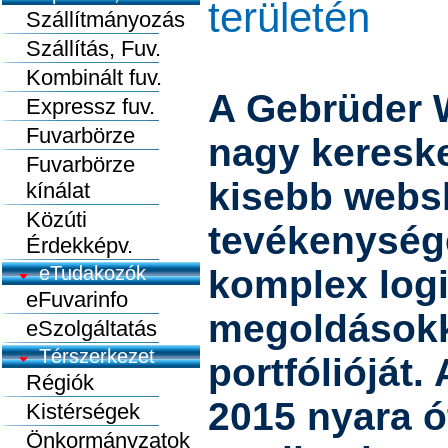
területén
Szállítmányozás
Szállítás, Fuv.
Kombinált fuv.
A Gebrüder 
Expressz fuv.
Fuvarbörze
nagy kereske
Fuvarbörze
kisebb websh
kínálat
Közúti
tevékenység
Érdekképv.
eTudakozók
komplex logi
eFuvarinfo
megoldásokka
eSzolgáltatás
Térszerkezet
portfólióját. 
Régiók
2015 nyara ó
Kistérségek
Önkormányzatok