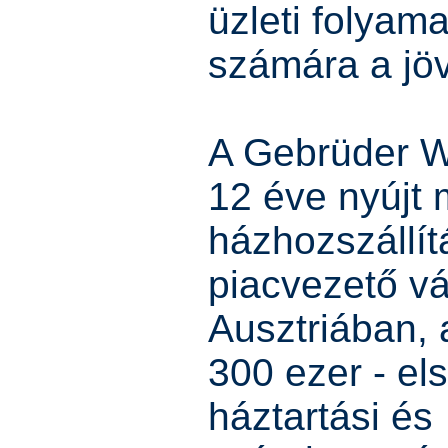
üzleti folyama
számára a jövő
A Gebrüder W
12 éve nyújt
házhozszállítá
piacvezető vál
Ausztriában, 
300 ezer - el
háztartási és