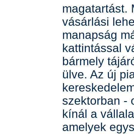
magatartást. 
vásárlási leh
manapság má
kattintással 
bármely tájár
ülve. Az új pi
kereskedelem
szektorban -
kínál a válla
amelyek egys