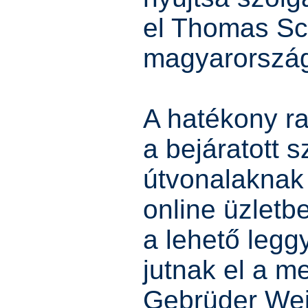
el Thomas S
magyarország
A hatékony ra
a bejáratott sz
útvonalaknak
online üzletb
a lehető legg
jutnak el a m
Gebrüder Wei