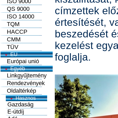
ISO 9000
címzettek elő
QS 9000
ISO 14000
értesítését, v
TQM
beszedését é
HACCP
CMM
kezelést egy
TÜV
EU
foglalja.
Európai unió
Egyéb
Linkgyűjtemény
Rendezvények
Oldaltérkép