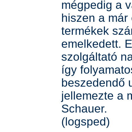
mégpedig a vá
hiszen a már e
termékek sz
emelkedett. 
szolgáltató na
így folyamat
beszedendő u
jellemezte a 
Schauer.
(logsped)