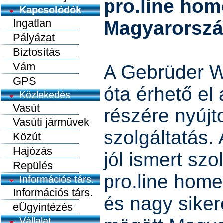
pro.line hom
Kapcsolódók
Ingatlan
Magyarorszá
Pályázat
Biztosítás
Vám
A Gebrüder W
GPS
óta érhető el
Közlekedés
Vasút
részére nyújt
Vasúti járművek
szolgáltatás. 
Közút
Hajózás
jól ismert sz
Repülés
pro.line home
Információs társ.
Információs társ.
és nagy siker
eÜgyintézés
Vállalat