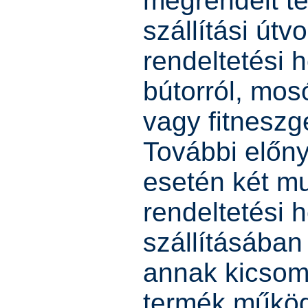
megrendelt te
szállítási útvo
rendeltetési 
bútorról, mosó
vagy fitneszg
További előn
esetén két mu
rendeltetési h
szállításában 
annak kicsom
termék műkö