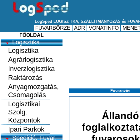
FŐOLDAL
Logisztika
Logisztika
Agrárlogisztika
Inverzlogisztika
Raktározás
Anyagmozgatás,
Fuvarozás
Csomagolás
Logisztikai
Szolg.
Állandó
Központok
foglalkoztat
Ipari Parkok
fuvarosok
Spedició, Fuvar.