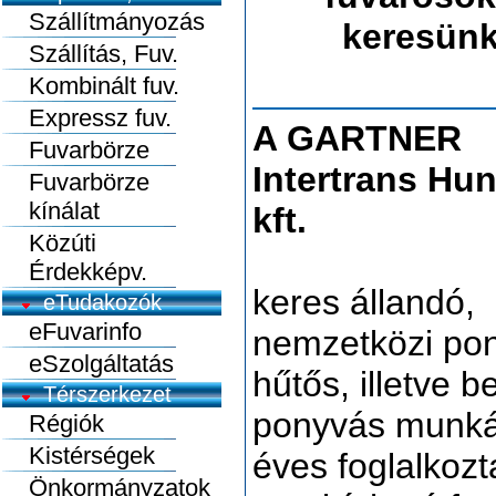
Szállítmányozás
keresünk
Szállítás, Fuv.
Kombinált fuv.
Expressz fuv.
A GARTNER
Fuvarbörze
Intertrans Hun
Fuvarbörze
kínálat
kft.
Közúti
Érdekképv.
keres állandó,
eTudakozók
eFuvarinfo
nemzetközi po
eSzolgáltatás
hűtős, illetve be
Térszerkezet
ponyvás munká
Régiók
Kistérségek
éves foglalkozt
Önkormányzatok