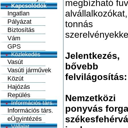
megbízható fu
Kapcsolódók
alvállalkozókat
Ingatlan
Pályázat
tonnás
Biztosítás
szerelvényekke
Vám
GPS
Jelentkezés,
Közlekedés
Vasút
bővebb
Vasúti járművek
felvilágosítás:
Közút
Hajózás
Repülés
Nemzetközi
Információs társ.
ponyvás forg
Információs társ.
székesfehérvá
eÜgyintézés
Vállalat