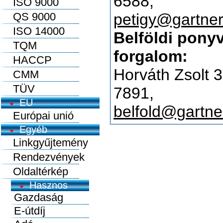
6588,
ISO 9000
QS 9000
petigy@gartner
ISO 14000
Belföldi pony
TQM
forgalom:
HACCP
Horváth Zsolt 
CMM
TÜV
7891,
EU
belfold@gartne
Európai unió
Egyéb
Linkgyűjtemény
Rendezvények
Oldaltérkép