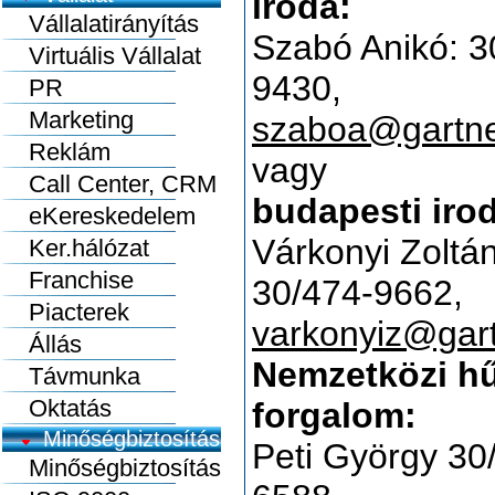
iroda:
Vállalatirányítás
Szabó Anikó: 3
Virtuális Vállalat
9430,
PR
Marketing
szaboa@gartne
Reklám
vagy
Call Center, CRM
budapesti iro
eKereskedelem
Várkonyi Zoltá
Ker.hálózat
Franchise
30/474-9662,
Piacterek
varkonyiz@gart
Állás
Nemzetközi h
Távmunka
Oktatás
forgalom:
Minőségbiztosítás
Peti György 30
Minőségbiztosítás