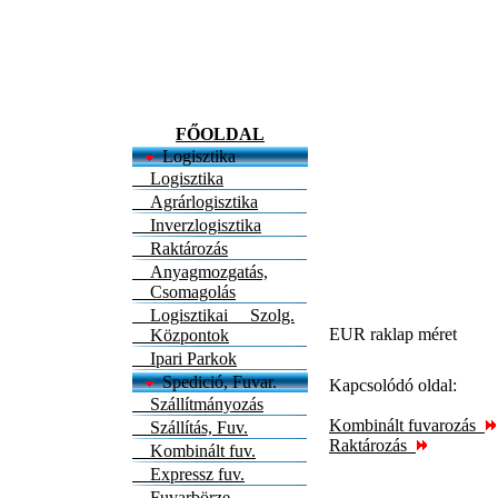
FŐOLDAL
Logisztika
Logisztika
Agrárlogisztika
Inverzlogisztika
Raktározás
Anyagmozgatás,
Csomagolás
Logisztikai Szolg.
EUR raklap méret
Központok
Ipari Parkok
Spedició, Fuvar.
Kapcsolódó oldal:
Szállítmányozás
Kombinált fuvarozás
Szállítás, Fuv.
Raktározás
Kombinált fuv.
Expressz fuv.
Fuvarbörze