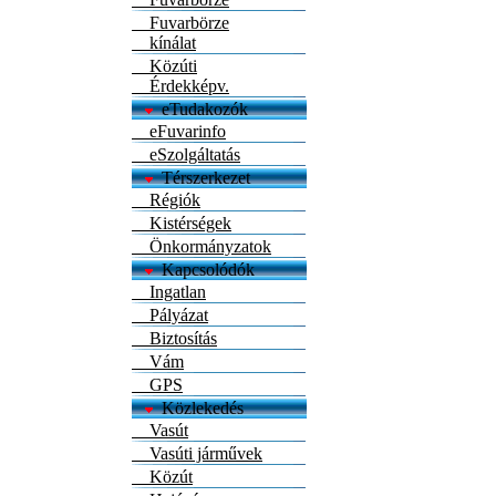
Fuvarbörze
kínálat
Közúti
Érdekképv.
eTudakozók
eFuvarinfo
eSzolgáltatás
Térszerkezet
Régiók
Kistérségek
Önkormányzatok
Kapcsolódók
Ingatlan
Pályázat
Biztosítás
Vám
GPS
Közlekedés
Vasút
Vasúti járművek
Közút