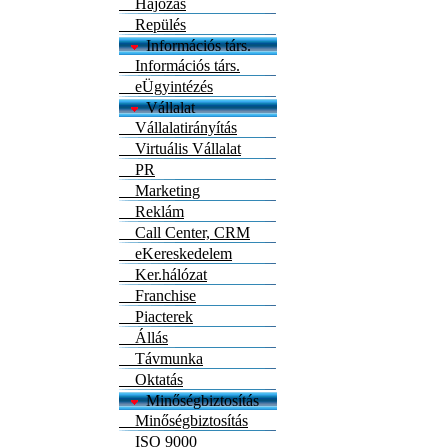
Hajózás
Repülés
Információs társ.
Információs társ.
eÜgyintézés
Vállalat
Vállalatirányítás
Virtuális Vállalat
PR
Marketing
Reklám
Call Center, CRM
eKereskedelem
Ker.hálózat
Franchise
Piacterek
Állás
Távmunka
Oktatás
Minőségbiztosítás
Minőségbiztosítás
ISO 9000