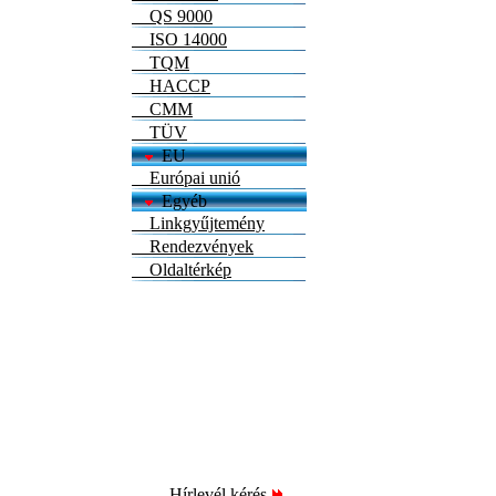
QS 9000
ISO 14000
TQM
HACCP
CMM
TÜV
EU
Európai unió
Egyéb
Linkgyűjtemény
Rendezvények
Oldaltérkép
Hírlevél kérés