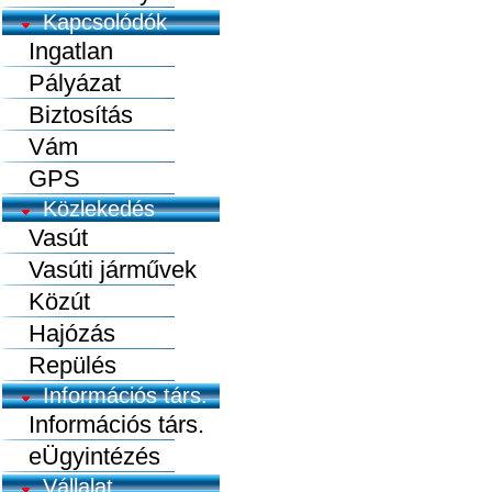
Kapcsolódók
Ingatlan
Pályázat
Biztosítás
Vám
GPS
Közlekedés
Vasút
Vasúti járművek
Közút
Hajózás
Repülés
Információs társ.
Információs társ.
eÜgyintézés
Vállalat