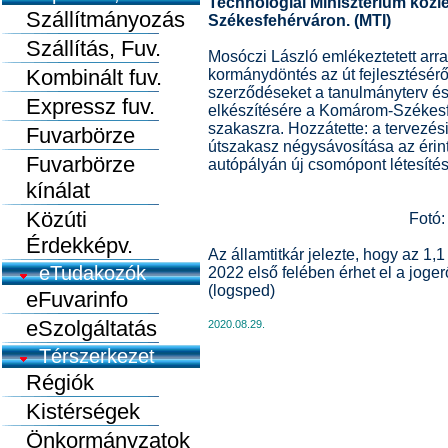
Technológiai Minisztérium közlek
Szállítmányozás
Székesfehérváron. (MTI)
Szállítás, Fuv.
Mosóczi László emlékeztetett arra,
Kombinált fuv.
kormánydöntés az út fejlesztésérő
szerződéseket a tanulmányterv és
Expressz fuv.
elkészítésére a Komárom-Székesf
szakaszra. Hozzátette: a tervezés
Fuvarbörze
útszakasz négysávosítása az érint
Fuvarbörze
autópályán új csomópont létesítés
kínálat
Közúti
Fotó:
Érdekképv.
Az államtitkár jelezte, hogy az 1,1
eTudakozók
2022 első felében érhet el a jog
(logsped)
eFuvarinfo
eSzolgáltatás
2020.08.29.
Térszerkezet
Régiók
Kistérségek
Önkormányzatok