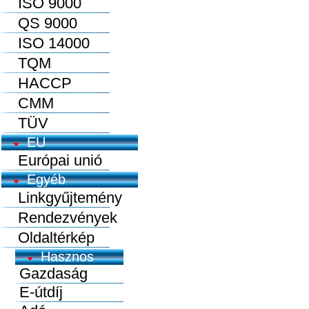
ISO 9000
QS 9000
ISO 14000
TQM
HACCP
CMM
TÜV
EU
Európai unió
Egyéb
Linkgyűjtemény
Rendezvények
Oldaltérkép