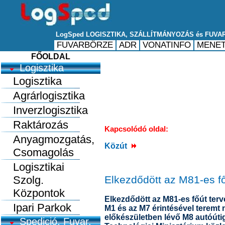
FŐOLDAL
Logisztika
Logisztika
Agrárlogisztika
Inverzlogisztika
Raktározás
Kapcsolódó oldal:
Anyagmozgatás,
Közút
Csomagolás
Logisztikai
Szolg.
Elkezdődött az M81-es f
Központok
Elkezdődött az M81-es főút ter
Ipari Parkok
M1 és az M7 érintésével teremt
előkészületben lévő M8 autóútig 
Spedició, Fuvar.