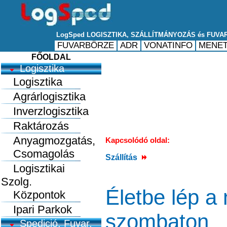
FŐOLDAL
Logisztika
Logisztika
Agrárlogisztika
Inverzlogisztika
Raktározás
Anyagmozgatás,
Kapcsolódó oldal:
Csomagolás
Szállítás
Logisztikai
Szolg.
Életbe lép a
Központok
Ipari Parkok
szombaton
Spedició, Fuvar.