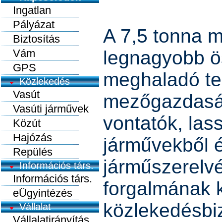
Ingatlan
Pályázat
A 7,5 tonna 
Biztosítás
Vám
legnagyobb ö
GPS
meghaladó te
Közlekedés
Vasút
mezőgazdasá
Vasúti járművek
vontatók, las
Közút
Hajózás
járművekből é
Repülés
járműszerelv
Információs társ.
Információs társ.
forgalmának k
eÜgyintézés
közlekedésbi
Vállalat
Vállalatirányítás