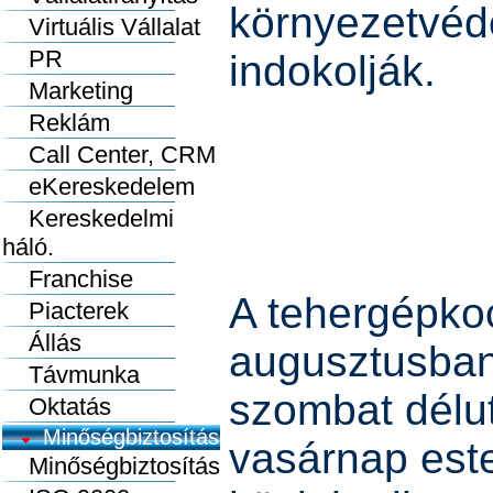
környezetvéd
Virtuális Vállalat
PR
indokolják.
Marketing
Reklám
Call Center, CRM
eKereskedelem
Kereskedelmi
háló.
Franchise
A tehergépkoc
Piacterek
Állás
augusztusban
Távmunka
szombat délu
Oktatás
Minőségbiztosítás
vasárnap est
Minőségbiztosítás