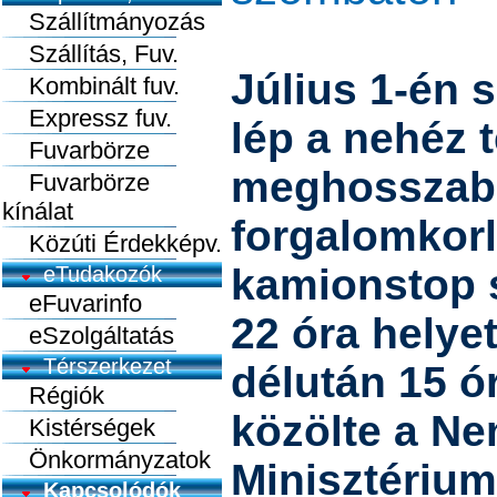
Szállítmányozás
Szállítás, Fuv.
Július 1-én 
Kombinált fuv.
Expressz fuv.
lép a nehéz
Fuvarbörze
meghosszabb
Fuvarbörze
kínálat
forgalomkorl
Közúti Érdekképv.
kamionstop 
eTudakozók
eFuvarinfo
22 óra helye
eSzolgáltatás
Térszerkezet
délután 15 ó
Régiók
közölte a Ne
Kistérségek
Önkormányzatok
Minisztérium
Kapcsolódók