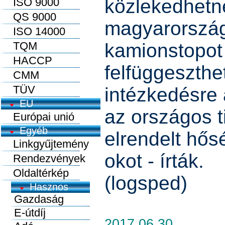
közlekedhetn
ISO 9000
QS 9000
magyarország
ISO 14000
TQM
kamionstopot
HACCP
felfüggeszthet
CMM
TÜV
intézkedésre
EU
az országos ti
Európai unió
Egyéb
elrendelt hős
Linkgyűjtemény
okot - írták.
Rendezvények
Oldaltérkép
(logsped)
2017.06.30.