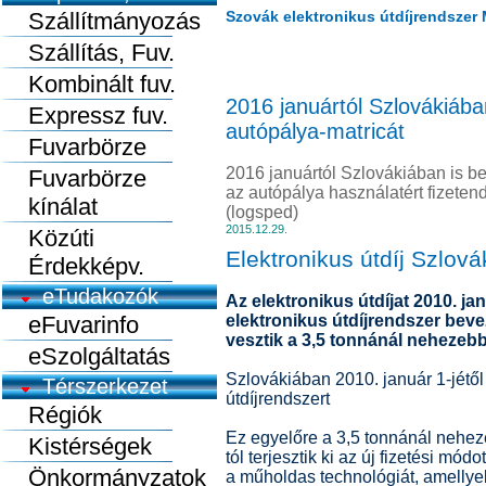
Szállítmányozás
Szovák elektronikus útdíjrendszer
Szállítás, Fuv.
Kombinált fuv.
2016 januártól Szlovákiába
Expressz fuv.
autópálya-matricát
Fuvarbörze
2016 januártól Szlovákiában is be
Fuvarbörze
az autópálya használatért fizeten
kínálat
(logsped)
2015.12.29.
Közúti
Elektronikus útdíj Szlo
Érdekképv.
eTudakozók
Az elektronikus útdíjat 2010. ja
eFuvarinfo
elektronikus útdíjrendszer bev
vesztik a 3,5 tonnánál nehezeb
eSzolgáltatás
Szlovákiában 2010. január 1-jétő
Térszerkezet
útdíjrendszert
Régiók
Ez egyelőre a 3,5 tonnánál nehez
Kistérségek
tól terjesztik ki az új fizetési módo
Önkormányzatok
a műholdas technológiát, amellyel