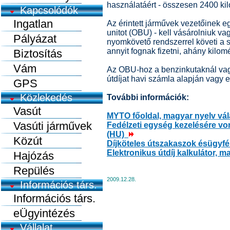
használatáért - összesen 2400 kil
Kapcsolódók
Ingatlan
Az érintett járművek vezetőinek e
unitot (OBU) - kell vásárolniuk 
Pályázat
nyomkövető rendszerrel követi a 
annyit fognak fizetni, ahány kilom
Biztosítás
Vám
Az OBU-hoz a benzinkutaknál vagy
útdíjat havi számla alapján vagy elő
GPS
Közlekedés
További információk:
Vasút
MYTO főoldal, magyar nyelv vál
Vasúti járművek
Fedélzeti egység kezelésére vo
(HU)
Közút
Díjköteles útszakaszok ésügyfél
Elektronikus útdíj kalkulátor, 
Hajózás
Repülés
2009.12.28.
Információs társ.
Információs társ.
eÜgyintézés
Vállalat