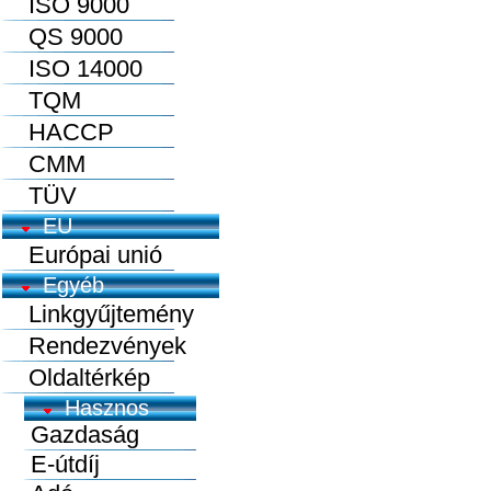
ISO 9000
QS 9000
ISO 14000
TQM
HACCP
CMM
TÜV
EU
Európai unió
Egyéb
Linkgyűjtemény
Rendezvények
Oldaltérkép