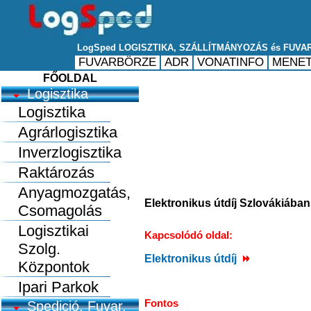
FŐOLDAL
Logisztika
Logisztika
Agrárlogisztika
Inverzlogisztika
Raktározás
Anyagmozgatás,
Elektronikus útdíj Szlovákiában
Csomagolás
Logisztikai
Kapcsolódó oldal:
Szolg.
Elektronikus útdíj
Központok
Ipari Parkok
Fontos
Spedició, Fuvar.