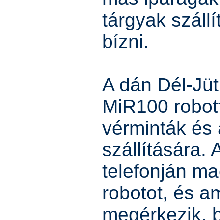
tárgyak szállí
bízni.
A dán Dél-Jüt
MiR100 robotf
vérminták és
szállítására. 
telefonján ma
robotot, és a
megérkezik, b