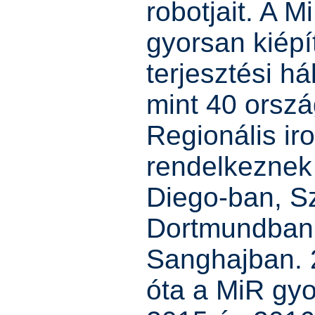
robotjait. A M
gyorsan kiépít
terjesztési há
mint 40 ország
Regionális ir
rendelkeznek
Diego-ban, S
Dortmundban,
Sanghajban. 
óta a MiR gy