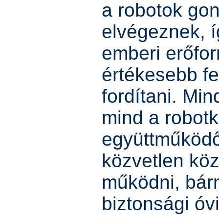
a robotok gon
elvégeznek, í
emberi erőfor
értékesebb fe
fordítani. Min
mind a robot
együttműködő
közvetlen kö
működni, bárm
biztonsági óv