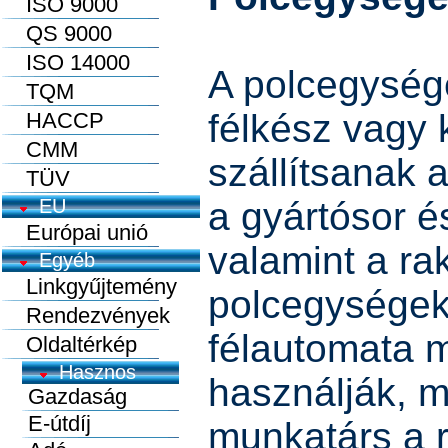
ISO 9000
QS 9000
ISO 14000
A polcegység
TQM
félkész vagy
HACCP
CMM
szállítsanak 
TÜV
EU
a gyártósor és
Európai unió
valamint a rak
Egyéb
Linkgyűjtemény
polcegységek
Rendezvények
félautomata 
Oldaltérkép
használják, 
munkatárs a r