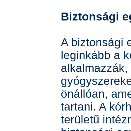
Biztonsági 
A biztonsági
leginkább a 
alkalmazzák, 
gyógyszereket
önállóan, amel
tartani. A kó
területű inté