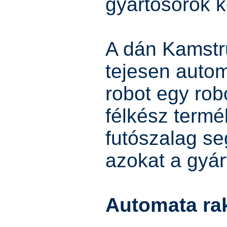
gyártósorok k
A dán Kamstr
tejesen autom
robot egy robo
félkész termé
futószalag seg
azokat a gyár
Automata rak