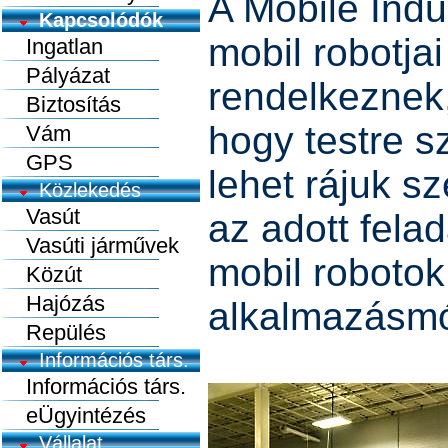
A Mobile Indu
Kapcsolódók
mobil robotjai 
Ingatlan
Pályázat
rendelkeznek, 
Biztosítás
hogy testre s
Vám
GPS
lehet rájuk sz
Közlekedés
Vasút
az adott fela
Vasúti járművek
mobil robotok
Közút
Hajózás
alkalmazásmó
Repülés
Információs társ.
Információs társ.
eÜgyintézés
Vállalat