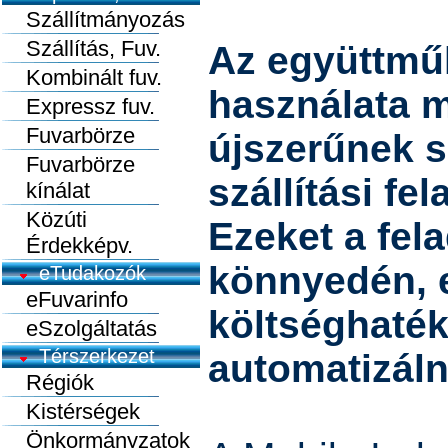
Szállítmányozás
Szállítás, Fuv.
Az együttmű
Kombinált fuv.
használata 
Expressz fuv.
Fuvarbörze
újszerűnek s
Fuvarbörze
szállítási fe
kínálat
Közúti
Ezeket a fel
Érdekképv.
könnyedén, 
eTudakozók
eFuvarinfo
költséghaté
eSzolgáltatás
Térszerkezet
automatizáln
Régiók
Kistérségek
Önkormányzatok