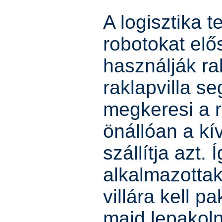
A logisztika t
robotokat elő
használják ra
raklapvilla se
megkeresi a r
önállóan a kí
szállítja azt. 
alkalmazotta
villára kell p
majd lepakolni