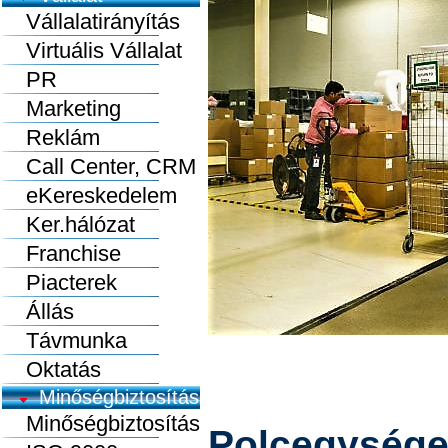
Vállalatirányítás
Virtuális Vállalat
PR
Marketing
Reklám
Call Center, CRM
eKereskedelem
Ker.hálózat
Franchise
Piacterek
Állás
Távmunka
Oktatás
Minőségbiztosítás
Minőségbiztosítás
Polcegység