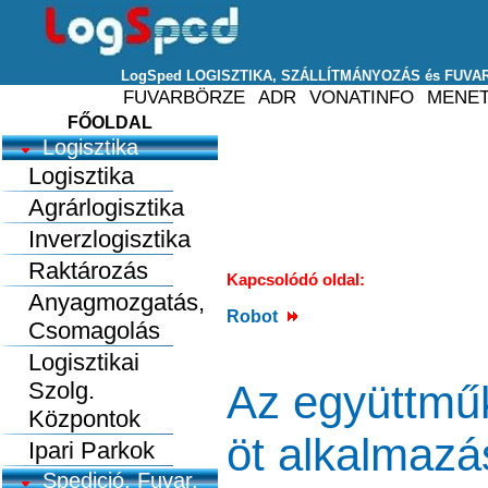
FŐOLDAL
Logisztika
Logisztika
Agrárlogisztika
Inverzlogisztika
Raktározás
Kapcsolódó oldal:
Anyagmozgatás,
Robot
Csomagolás
Logisztikai
Szolg.
Az együttmű
Központok
öt alkalmazá
Ipari Parkok
Spedició, Fuvar.