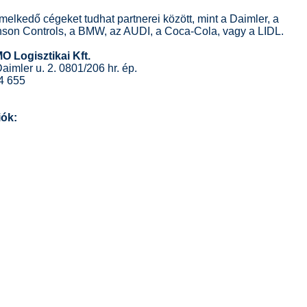
emelkedő cégeket tudhat partnerei között, mint a Daimler, a
nson Controls, a BMW, az AUDI, a Coca-Cola, vagy a LIDL.
Logisztikai Kft.
imler u. 2. 0801/206 hr. ép.
04 655
iók: