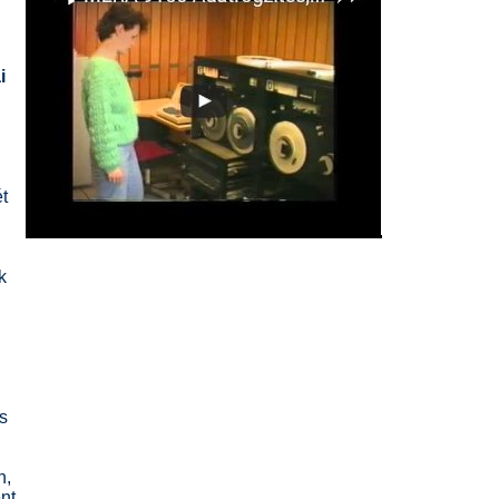
i
ét
k
s
n,
nt