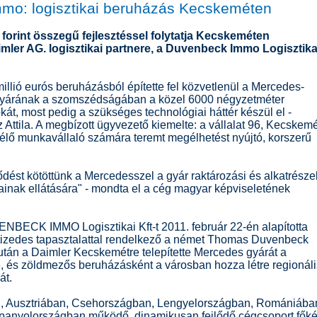
mo: logisztikai beruházás Kecskeméten
 forint összegű fejlesztéssel folytatja Kecskeméten
mler AG. logisztikai partnere, a Duvenbeck Immo Logisztika
illió eurós beruházásból építette fel közvetlenül a Mercedes-
yárának a szomszédságában a közel 6000 négyzetméter
kát, most pedig a szükséges technológiai háttér készül el -
z Attila. A megbízott ügyvezető kiemelte: a vállalat 96, Kecskem
lő munkavállaló számára teremt megélhetést nyújtó, korszerű
ést kötöttünk a Mercedesszel a gyár raktározási és alkatrésze
tainak ellátására" - mondta el a cég magyar képviseletének
BECK IMMO Logisztikai Kft-t 2011. február 22-én alapította
tizedes tapasztalattal rendelkező a német Thomas Duvenbeck
án a Daimler Kecskemétre telepítette Mercedes gyárát a
 és zöldmezős beruházásként a városban hozza létre regionáli
át.
 Ausztriában, Csehországban, Lengyelországban, Romániába
panyolországban működő, dinamikusan fejlődő cégcsoport főké