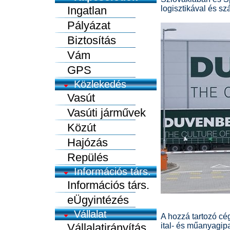
Ingatlan
logisztikával és sz
Pályázat
Biztosítás
Vám
GPS
Közlekedés
Vasút
Vasúti járművek
Közút
Hajózás
Repülés
Információs társ.
Információs társ.
eÜgyintézés
Vállalat
A hozzá tartozó cég
Vállalatirányítás
ital- és műanyagipa