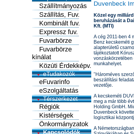
Duvenbeck Im
Szállítmányozás
Szállítás, Fuv.
Közel egy milliárd
beruházását a Dai
Kombinált fuv.
Kft. (MTI)
Expressz fuv.
A cég 2011-ben 4 m
Fuvarbörze
Benz kecskeméti g
alapterületű csarno
Fuvarbörze
tájékoztatott Kórus
kínálat
vonzáskörzetében é
munkahelyet.
Közúti Érdekképv.
eTudakozók
"Hároméves szerződ
beszállítási felada
eFuvarinfo
vezetője.
eSzolgáltatás
A kecskeméti DUVEN
Térszerkezet
meg a már több év
Régiók
Holding GmbH. Miut
Duvenbeck követte,
Kistérségek
logisztikai központj
Önkormányzatok
A Németországban,
Kapcsolódók
Szlovákiában és S