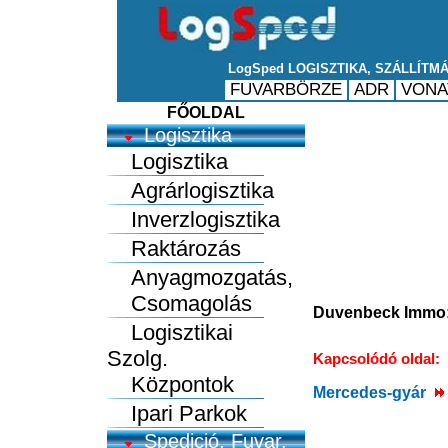
FŐOLDAL
Logisztika
Logisztika
Agrárlogisztika
Inverzlogisztika
Raktározás
Anyagmozgatás,
Csomagolás
Duvenbeck Immo: 
Logisztikai
Szolg.
Kapcsolódó oldal:
Központok
Mercedes-gyár
Ipari Parkok
Spedició, Fuvar.