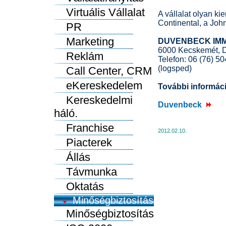
Virtuális Vállalat
A vállalat olyan ki
Continental, a Joh
PR
Marketing
DUVENBECK IMMO 
6000 Kecskemét, Da
Reklám
Telefon: 06 (76) 5
(logsped)
Call Center, CRM
eKereskedelem
További informác
Kereskedelmi
Duvenbeck
háló.
Franchise
2012.02.10.
Piacterek
Állás
Távmunka
Oktatás
Minőségbiztosítás
Minőségbiztosítás