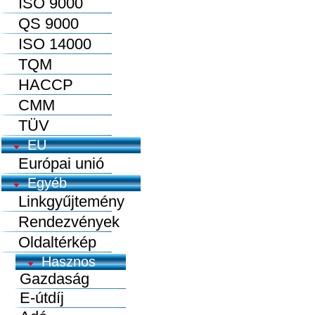
ISO 9000
QS 9000
ISO 14000
TQM
HACCP
CMM
TÜV
EU
Európai unió
Egyéb
Linkgyűjtemény
Rendezvények
Oldaltérkép