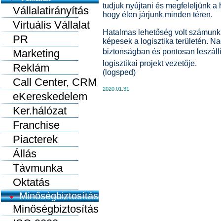
tudjuk nyújtani és megfeleljünk a
Vállalatirányítás
hogy élen járjunk minden téren.
Virtuális Vállalat
Hatalmas lehetőség volt számunk
PR
képesek a logisztika területén. N
Marketing
biztonságban és pontosan leszállí
logisztikai projekt vezetője.
Reklám
(logsped)
Call Center, CRM
2020.01.31.
eKereskedelem
Ker.hálózat
Franchise
Piacterek
Állás
Távmunka
Oktatás
Minőségbiztosítás
Minőségbiztosítás