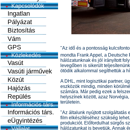
Kapcsolódók
Ingatlan
Pályázat
Biztosítás
Vám
GPS
"Az idő és a pontosság kulcsfont
Közlekedés
mondta Frank Appel, a Deutsche 
hálózatunknak és jól irányított f
Vasút
levegőben is sikerült teljesítenü
Vasúti járművek
ötödik alkalommal segíthettük a h
Közút
A DHL, mint logisztikai partner, ü
eszközök mindig, minden körülmén
Hajózás
számára. Már pedig ezek a felszer
Repülés
helyszínek között, azaz Norvégia
területein.
Információs társ.
Információs társ.
"Az általunk nyújtott szolgáltatá
film elkészítéséhez szükség lehet
eÜgyintézés
produkciót. Előfordulhat sürgős sz
Vállalat
hálózatunkat is bevetjük. Annak é