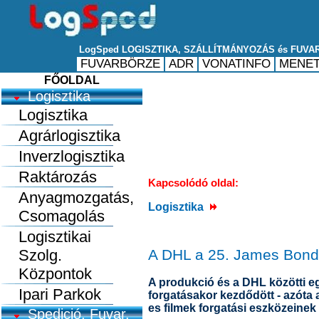
FŐOLDAL
Logisztika
Logisztika
Agrárlogisztika
Inverzlogisztika
Raktározás
Kapcsolódó oldal:
Anyagmozgatás,
Logisztika
Csomagolás
Logisztikai
Szolg.
A DHL a 25. James Bond f
Központok
A produkció és a DHL közötti 
Ipari Parkok
forgatásakor kezdődött - azóta 
es filmek forgatási eszközeinek s
Spedició, Fuvar.