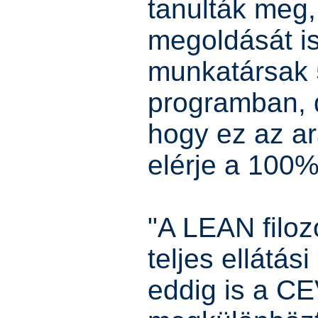
tanulták meg,
megoldását is
munkatársak 
programban, d
hogy ez az a
elérje a 100%
"A LEAN filoz
teljes ellátás
eddig is a C