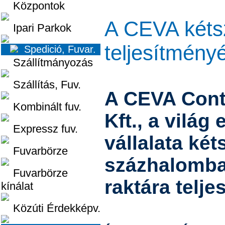
Központok
A CEVA kéts
Ipari Parkok
teljesítményé
Spedició, Fuvar.
Szállítmányozás
Szállítás, Fuv.
A CEVA Contr
Kombinált fuv.
Kft., a világ 
Expressz fuv.
vállalata ké
Fuvarbörze
százhalombat
Fuvarbörze
raktára telje
kínálat
Közúti Érdekképv.