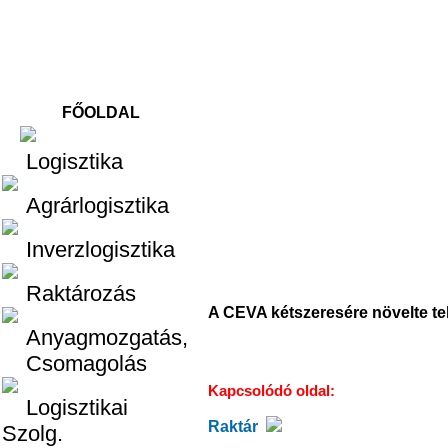
FŐOLDAL
Logisztika
Logisztika
Agrárlogisztika
Inverzlogisztika
Raktározás
A CEVA kétszeresére növelte te
Anyagmozgatás,
Csomagolás
Kapcsolódó oldal:
Logisztikai
Raktár
Szolg.