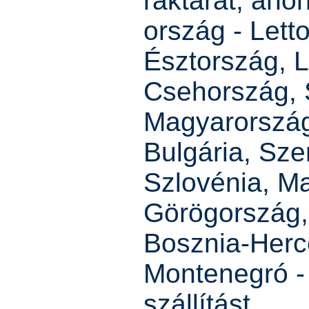
raktárát, ah
ország - Letto
Észtország, 
Csehország, 
Magyarország
Bulgária, Sze
Szlovénia, M
Görögország, 
Bosznia-Herc
Montenegró - 
szállítást.