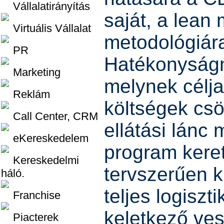
Vállalatirányítás
saját, a lea
Virtuális Vállalat
metodológiár
PR
Hatékonyságn
Marketing
melynek célja
Reklám
költségek cs
Call Center, CRM
ellátási lánc
eKereskedelem
program keret
Kereskedelmi
tervszerűen k
háló.
teljes logiszt
Franchise
keletkező ves
Piacterek