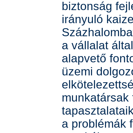
biztonság fej
irányuló kaiz
Százhalombat
a vállalat ált
alapvető fon
üzemi dolgoz
elkötelezetts
munkatársak 
tapasztalatai
a problémák f