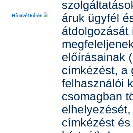
szolgáltatások
áruk ügyfél é
Hírlevél kérés
átdolgozását 
megfeleljenek
előírásainak (
címkézést, a 
felhasználói 
csomagban tö
elhelyezését,
címkézést és