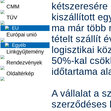
kétszeresére 
CMM
kiszállított 
TÜV
ma már több m
EU
Európai unió
tételt szállít
Egyéb
logisztikai kö
Linkgyűjtemény
50%-kal csök
Rendezvények
időtartama ala
Oldaltérkép
A vállalat a s
szerződéses l