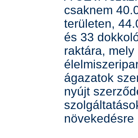
csaknem 40.
területen, 44
és 33 dokkol
raktára, mely 
élelmiszeripar
ágazatok sze
nyújt szerződ
szolgáltatáso
növekedésre 