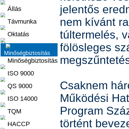
jelentős ered
Állás
nem kívánt ra
Távmunka
túltermelés, 
Oktatás
fölösleges sz
Minőségbiztosítás
megszűntetés
Minőségbiztosítás
ISO 9000
Csaknem hár
QS 9000
Működési Ha
ISO 14000
Program Szá
TQM
történt beve
HACCP