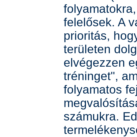
folyamatokra,
felelősek. A 
prioritás, ho
területen dol
elvégezzen e
tréninget", a
folyamatos fe
megvalósításá
számukra. Edd
termelékenys