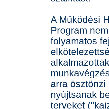
A Működési 
Program nem
folyamatos fej
elkötelezettsé
alkalmazottak
munkavégzésre
arra ösztönzi
nyújtsanak be
terveket ("ka