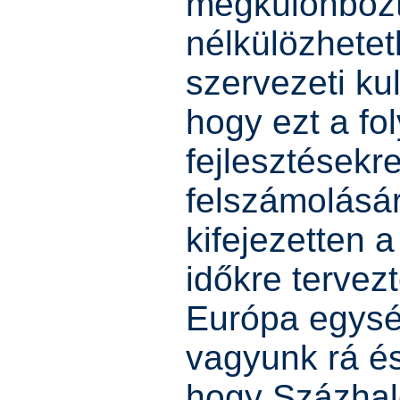
megkülönbözte
nélkülözhetet
szervezeti ku
hogy ezt a fo
fejlesztésekr
felszámolásár
kifejezetten a
időkre tervez
Európa egysé
vagyunk rá é
hogy Százha