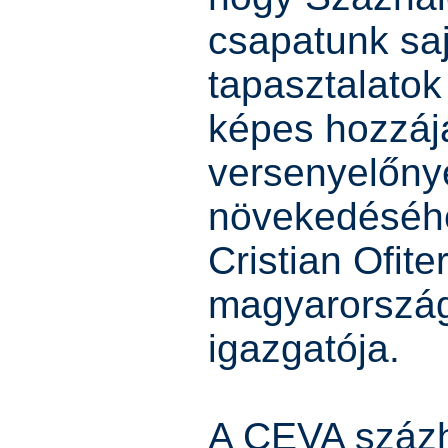
csapatunk sa
tapasztalatok
képes hozzájá
versenyelőny
növekedéséhe
Cristian Ofit
magyarország
igazgatója.
A CEVA százh