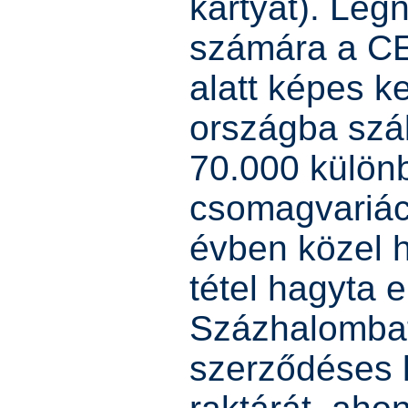
kártyát). Leg
számára a CE
alatt képes k
országba szál
70.000 külön
csomagvariáci
évben közel h
tétel hagyta e
Százhalomba
szerződéses l