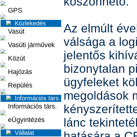
köszönhető.
GPS
Közlekedés
Az elmúlt év
Vasút
válsága a logi
Vasúti járművek
jelentős kihív
Közút
bizonytalan p
Hajózás
ügyfeleket kö
Repülés
megoldások m
Információs társ.
Információs társ.
kényszerítette
eÜgyintézés
lánc tekintet
Vállalat
hatására a CE