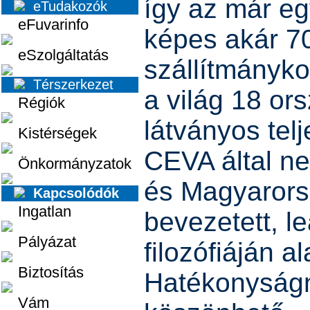
így az már egy
eTudakozók
eFuvarinfo
képes akár 7
eSzolgáltatás
szállítmányko
Térszerkezet
a világ 18 or
Régiók
látványos tel
Kistérségek
CEVA által ne
Önkormányzatok
és Magyarors
Kapcsolódók
Ingatlan
bevezetett, 
Pályázat
filozófiáján 
Biztosítás
Hatékonyság
Vám