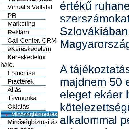
értékű ruhan
Virtuális Vállalat
PR
szerszámokat
Marketing
Szlovákiában,
Reklám
Call Center, CRM
Magyarország
eKereskedelem
Kereskedelmi
háló.
A tájékoztatá
Franchise
majdnem 50 e
Piacterek
Állás
eleget ekáer 
Távmunka
kötelezettség
Oktatás
Minőségbiztosítás
alkalommal pe
Minőségbiztosítás