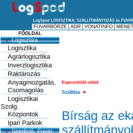
FŐOLDAL
Logisztika
Logisztika
Agrárlogisztika
Inverzlogisztika
Raktározás
Anyagmozgatás,
Kapcsolódó oldal:
Csomagolás
Szállítás
Logisztikai
Szolg.
Bírság az eká
Központok
Ipari Parkok
szállítmányo
Spedició, Fuvar.