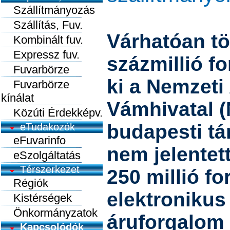
Szállítmányozás
Szállítás, Fuv.
Várhatóan t
Kombinált fuv.
Expressz fuv.
százmillió fo
Fuvarbörze
ki a Nemzeti
Fuvarbörze
kínálat
Vámhivatal (
Közúti Érdekképv.
budapesti tá
eTudakozók
eFuvarinfo
nem jelentet
eSzolgáltatás
Térszerkezet
250 millió fo
Régiók
elektronikus
Kistérségek
Önkormányzatok
áruforgalom 
Kapcsolódók