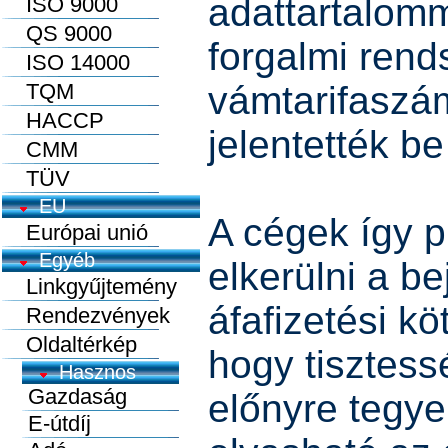
adattartalomm
ISO 9000
QS 9000
forgalmi ren
ISO 14000
TQM
vámtarifaszá
HACCP
jelentették be 
CMM
TÜV
EU
A cégek így 
Európai unió
Egyéb
elkerülni a be
Linkgyűjtemény
áfafizetési kö
Rendezvények
Oldaltérkép
hogy tisztess
előnyre tegye