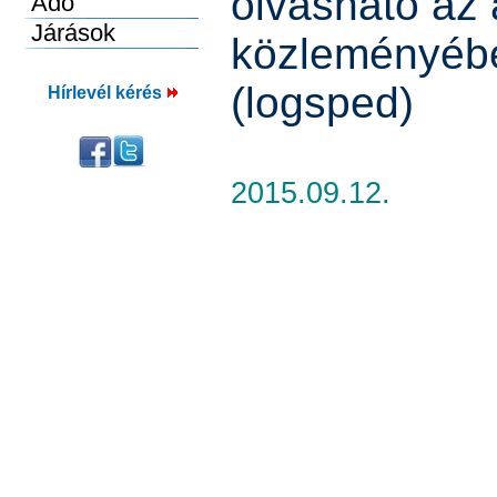
olvasható az 
közleményéb
(logsped)
Hírlevél kérés
2015.09.12.