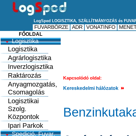
FŐOLDAL
Logisztika
Logisztika
Agrárlogisztika
Inverzlogisztika
Raktározás
Kapcsolódó oldal:
Anyagmozgatás,
Kereskedelmi hálózatok
Csomagolás
Logisztikai
Szolg.
Benzinkutakat
Központok
Ipari Parkok
Spedició, Fuvar.