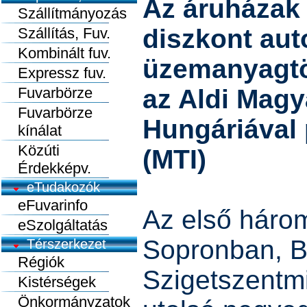
Az áruházak 
Szállítmányozás
diszkont au
Szállítás, Fuv.
Kombinált fuv.
üzemanyagtö
Expressz fuv.
Fuvarbörze
az Aldi Mag
Fuvarbörze
Hungáriával 
kínálat
Közúti
(MTI)
Érdekképv.
eTudakozók
eFuvarinfo
Az első háro
eSzolgáltatás
Sopronban, B
Térszerkezet
Régiók
Szigetszentmi
Kistérségek
Önkormányzatok