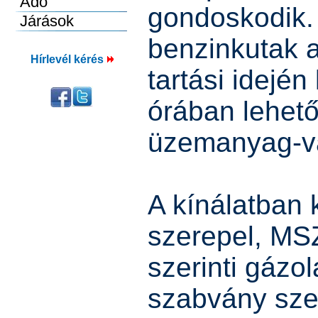
gondoskodik. 
benzinkutak 
Hírlevél kérés
tartási idején 
órában lehető
üzemanyag-vá
A kínálatban
szerepel, MS
szerinti gázo
szabvány szer