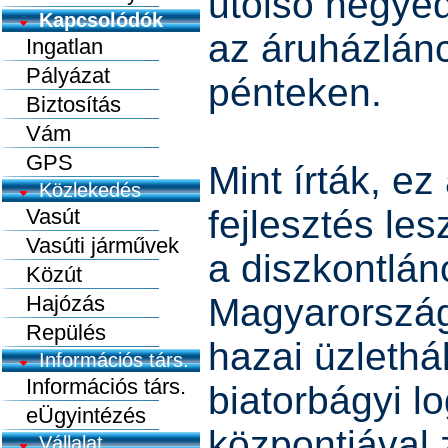
utolsó negye
Kapcsolódók
az áruházlán
Ingatlan
Pályázat
pénteken.
Biztosítás
Vám
GPS
Mint írták, e
Közlekedés
fejlesztés le
Vasút
Vasúti járművek
a diszkontlán
Közút
Hajózás
Magyarország
Repülés
hazai üzlethá
Információs társ.
Információs társ.
biatorbágyi lo
eÜgyintézés
központjával z
Vállalat