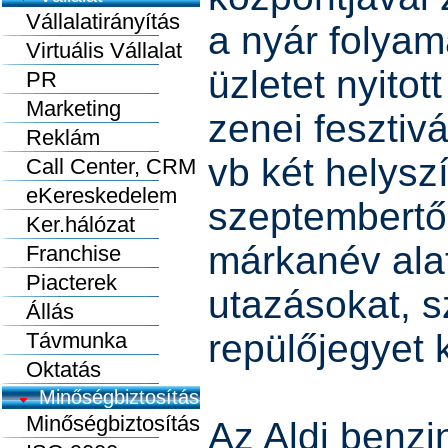
Vállalatirányítás
a nyár folyam
Virtuális Vállalat
üzletet nyito
PR
Marketing
zenei fesztiv
Reklám
vb két helysz
Call Center, CRM
eKereskedelem
szeptembertől
Ker.hálózat
márkanév alat
Franchise
Piacterek
utazásokat, s
Állás
repülőjegyet 
Távmunka
Oktatás
Minőségbiztosítás
Minőségbiztosítás
Az Aldi benzi