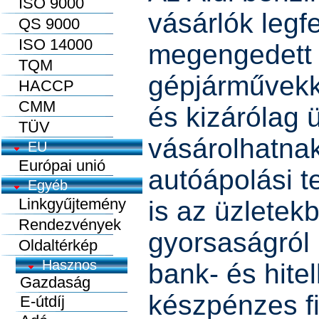
ISO 9000
vásárlók legf
QS 9000
ISO 14000
megengedett
TQM
gépjárművekk
HACCP
CMM
és kizárólag
TÜV
vásárolhatnak
EU
Európai unió
autóápolási 
Egyéb
Linkgyűjtemény
is az üzletekb
Rendezvények
gyorsaságról
Oldaltérkép
bank- és hitel
készpénzes fi