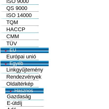
ISO 9000
QS 9000
ISO 14000
TQM
HACCP
CMM
TÜV
EU
Európai unió
Egyéb
Linkgyűjtemény
Rendezvények
Oldaltérkép