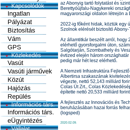
az Abonyig tartó folytatást és szi
Kapcsolódók
Berettyóújfalu-Nagykereki országh
Ingatlan
magyarországi oldalon létrejön a
Pályázat
2022-ig főként hidak, köztük egy ú
Biztosítás
Szolnok elérését biztosító Abony-
Vám
Az államtitkár beszélt arról, hog
elérhető gyorsforgalmi úton, szá
GPS
Salgótarján, Szombathely és Vesz
Közlekedés
évtized elején három országhatár 
pedig már hét lesz elérhető.
Vasút
Vasúti járművek
A Nemzeti Infrastruktúra Fejlesztő
Albertirsa szakaszának kivitelezés
Közút
végezte, nettó 52,143 milliárd for
Colas Út Zrt., Colas Közlekedésép
Hajózás
építette nettó 20,533 milliárd forin
Repülés
A fejlesztés az Innovációs és Tec
Információs társ.
beruházásában hazai forrás felha
Információs társ.
(logsped)
eÜgyintézés
2020.02.09.
Vállalat