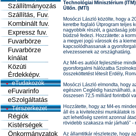
Technológiai Minisztérium (ITM) 
Szállítmányozás
Üllőn. (MTI)
Szállítás, Fuv.
Mosóczi László közölte, hogy a 202
Kombinált fuv.
keretbe foglaló Útprogram teljes k
nagyobbik részét, a gazdaság jo
Expressz fuv.
büdzsé fedezi. Hozzátette: a korm
Fuvarbörze
a megyei jogú városok és a kiemel
kapcsolódhassanak a gyorsforgalm
Fuvarbörze
elvezessenek az országhatárig.
kínálat
Az M4-es autóút fejlesztése mindké
Közúti
gyorsforgalmi hálózatba Szolnoko
Érdekképv.
összeköttetést létesít Erdély, Romá
eTudakozók
Mosóczi László elmondta, hogy az
eFuvarinfo
egészen Ceglédig használható, a 
összesen 72,5 milliárd forintból v
eSzolgáltatás
Hozzátette, hogy az M4-es minden
Térszerkezet
áll és a kivitelezési munkálatok i
Régiók
azt lehetőség szerint azonnal áta
rövidebb szakasza már járható" -
Kistérségek
Önkormányzatok
Az államtitkár részletezte, hogy a