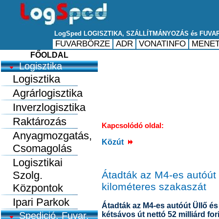
FŐOLDAL
Logisztika
Logisztika
Agrárlogisztika
Inverzlogisztika
Raktározás
Kapcsolódó oldal:
Anyagmozgatás,
Közút
Csomagolás
Logisztikai
Szolg.
Átadták az M4-es autóút Ü
kilométeres szakaszát
Központok
Ipari Parkok
Átadták az M4-es autóút Üllő és 
Spedició, Fuvar.
kétsávos út nettó 52 milliárd fo