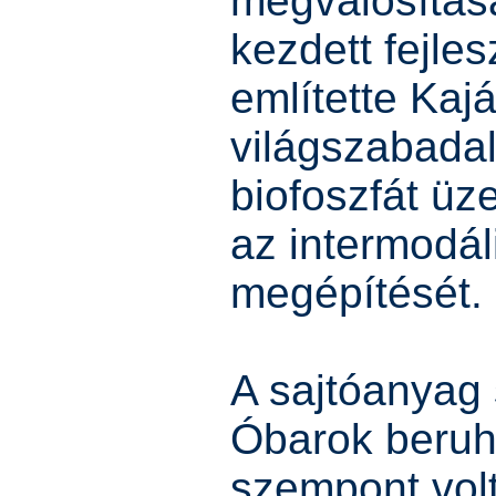
megvalósítás
kezdett fejle
említette Kaj
világszabada
biofoszfát üz
az intermodá
megépítését.
A sajtóanyag 
Óbarok beruh
szempont volt