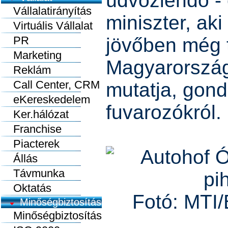
üdvözlendő - 
Vállalatirányítás
miniszter, aki
Virtuális Vállalat
PR
jövőben még t
Marketing
Magyarország
Reklám
Call Center, CRM
mutatja, gon
eKereskedelem
fuvarozókról.
Ker.hálózat
Franchise
Piacterek
Állás
Távmunka
Oktatás
Fotó: MTI
Minőségbiztosítás
Minőségbiztosítás