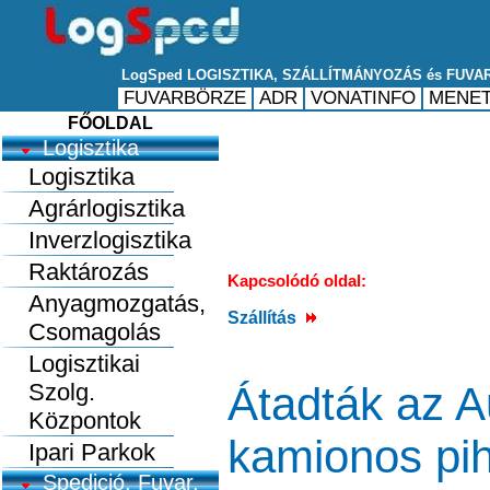
FŐOLDAL
Logisztika
Logisztika
Agrárlogisztika
Inverzlogisztika
Raktározás
Kapcsolódó oldal:
Anyagmozgatás,
Szállítás
Csomagolás
Logisztikai
Szolg.
Átadták az 
Központok
kamionos pi
Ipari Parkok
Spedició, Fuvar.