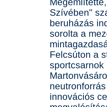
Megemlítette
Szívében" sz
beruházás ind
sorolta a me
mintagazdaság
Felcsúton a s
sportcsarnok
Martonvásáro
neutronforrás
innovációs c