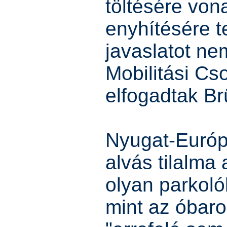
töltésére von
enyhítésére t
javaslatot nem
Mobilitási Cs
elfogadtak Br
Nyugat-Euró
alvás tilalma 
olyan parkoló
mint az óbaro