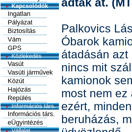
adtak át. (MT
Kapcsolódók
Ingatlan
Pályázat
Palkovics Lás
Biztosítás
Óbarok kamio
Vám
GPS
átadásán azt 
Közlekedés
Vasút
nincs mit szál
Vasúti járművek
kamionok se
Közút
Hajózás
most nem ez 
Repülés
ezért, minden
Információs társ.
Információs társ.
beruházás, mi
eÜgyintézés
Vállalat