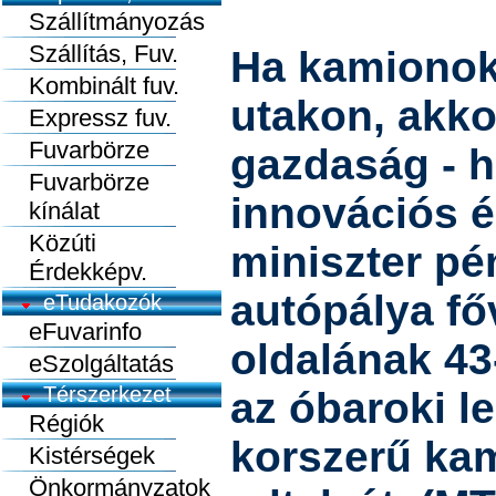
Szállítmányozás
Szállítás, Fuv.
Ha kamionok
Kombinált fuv.
utakon, akk
Expressz fuv.
Fuvarbörze
gazdaság - h
Fuvarbörze
innovációs é
kínálat
Közúti
miniszter pé
Érdekképv.
autópálya fő
eTudakozók
eFuvarinfo
oldalának 43
eSzolgáltatás
Térszerkezet
az óbaroki le
Régiók
korszerű ka
Kistérségek
Önkormányzatok