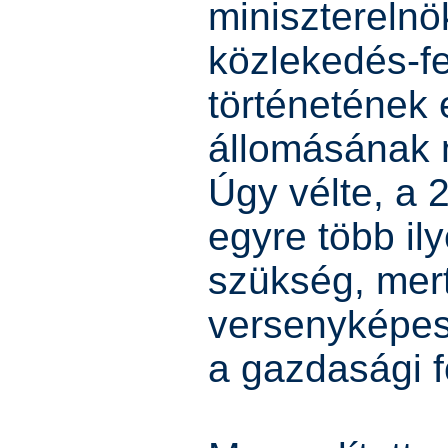
miniszterelnö
közlekedés-fe
történetének 
állomásának 
Úgy vélte, a 
egyre több il
szükség, mert
versenyképess
a gazdasági f