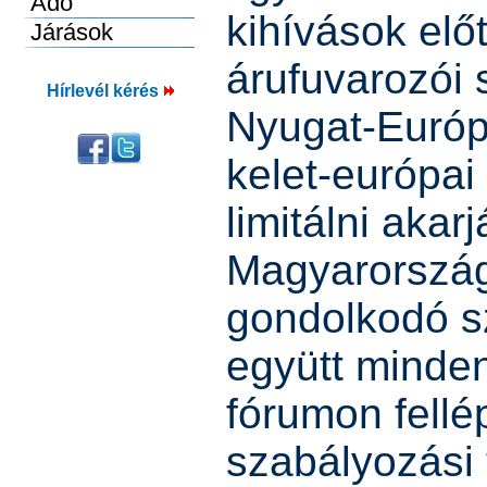
kihívások előt
árufuvarozói 
Hírlevél kérés
Nyugat-Európ
kelet-európai 
limitálni akarj
Magyarország
gondolkodó s
együtt minde
fórumon fellép
szabályozási