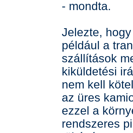
- mondta.
Jelezte, hogy 
például a tran
szállítások m
kiküldetési ir
nem kell köte
az üres kami
ezzel a környe
rendszeres p