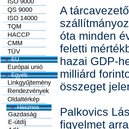
ISO 9000
A tárcavezető
QS 9000
ISO 14000
szállítmányoz
TQM
óta minden é
HACCP
CMM
feletti mérték
TÜV
hazai GDP-he
EU
Európai unió
milliárd forint
Egyéb
Linkgyűjtemény
összeget jele
Rendezvények
Oldaltérkép
Palkovics Lás
figyelmet arr