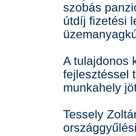
szobás panzi
útdíj fizetési
üzemanyagkút 
A tulajdonos 
fejlesztéssel 
munkahely jött
Tessely Zoltá
országgyűlési