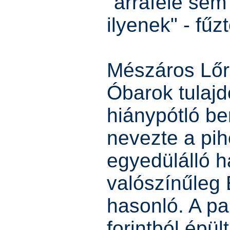
"arrafelé se
ilyenek" - fűz
Mészáros Lőr
Óbarok tulajd
hiánypótló b
nevezte a pih
egyedülálló 
valószínűleg
hasonló. A par
forintból épül