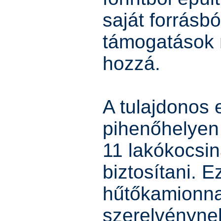
saját forrásból
támogatások n
hozzá.
A tulajdonos 
pihenőhelyen
11 lakókocsin
biztosítani. E
hűtőkamionna
szerelvényne