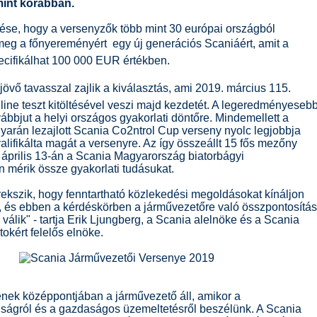
mint korábban.
zése, hogy a versenyzők több mint 30 európai országból
eg a főnyereményért  egy új generációs Scaniáért, amit a
cifikálhat 100 000 EUR értékben.
vő tavasszal zajlik a kiválasztás, ami 2019. március 115.
nline teszt kitöltésével veszi majd kezdetét. A legeredményeseb
ábbjut a helyi országos gyakorlati döntőre. Mindemellett a
yarán lezajlott Scania Co2ntrol Cup verseny nyolc legjobbja
lifikálta magát a versenyre. Az így összeállt 15 fős mezőny
 április 13-án a Scania Magyarország biatorbágyi
 mérik össze gyakorlati tudásukat.
rekszik, hogy fenntartható közlekedési megoldásokat kínáljon
, és ebben a kérdéskörben a járművezetőre való összpontosítás
válik" - tartja Erik Ljungberg, a Scania alelnöke és a Scania
tokért felelős elnöke.
ének középpontjában a járművezető áll, amikor a
ságról és a gazdaságos üzemeltetésről beszélünk. A Scania