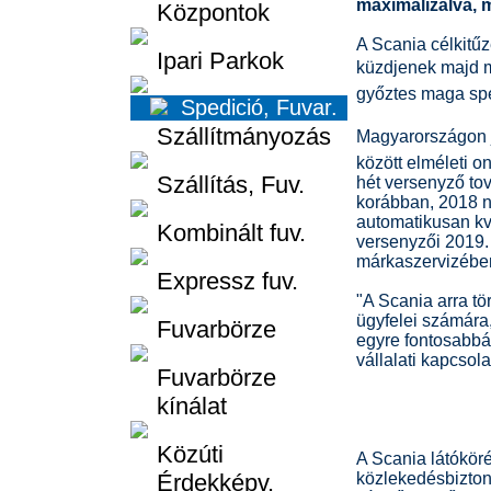
maximalizálva, 
Központok
A Scania célkitű
Ipari Parkok
küzdjenek majd m
győztes maga spe
Spedició, Fuvar.
Szállítmányozás
Magyarországon jö
között elméleti o
Szállítás, Fuv.
hét versenyző tov
korábban, 2018 n
automatikusan kva
Kombinált fuv.
versenyzői 2019.
márkaszervizében
Expressz fuv.
"A Scania arra tö
ügyfelei számára
Fuvarbörze
egyre fontosabbá 
vállalati kapcsola
Fuvarbörze
kínálat
Közúti
A Scania látókör
Érdekképv.
közlekedésbizton