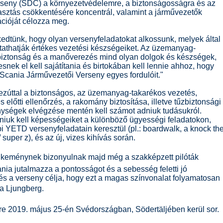
seny (SDC) a környezetvédelemre, a biztonságosságra és az
ztás csökkentésére koncentrál, valamint a járművezetők
cióját célozza meg.
kedtünk, hogy olyan versenyfeladatokat alkossunk, melyek által
athatják értékes vezetési készségeiket. Az üzemanyag-
biztonság és a manőverezés mind olyan dolgok és készségek,
snek el kell sajátítania és birtokában kell lennie ahhoz, hogy
cania Járművezetői Verseny egyes fordulóit."
ezúttal a biztonságos, az üzemanyag-takarékos vezetés,
 előtti ellenőrzés, a rakomány biztosítása, illetve tűzbiztonsági
ységek elvégzése mentén kell számot adniuk tudásukról.
aniuk kell képességeiket a különböző ügyességi feladatokon,
i YETD versenyfeladatain keresztül (pl.: boardwalk, a knock th
/ super z), és az új, vizes kihívás során.
k keménynek bizonyulnak majd még a szakképzett pilóták
nia jutalmazza a pontosságot és a sebesség feletti jó
 és a verseny célja, hogy ezt a magas színvonalat folyamatosan
ja Ljungberg.
re 2019. május 25-én Svédországban, Södertäljében kerül sor.