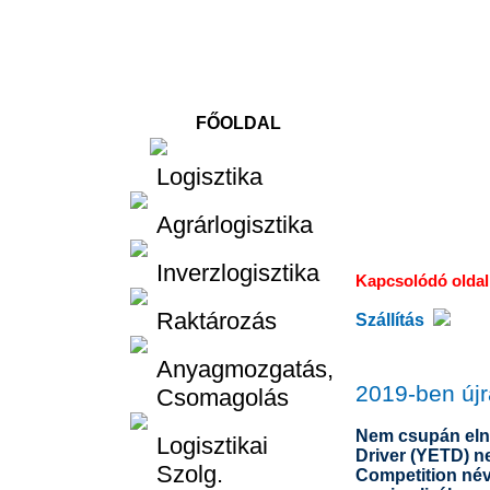
FŐOLDAL
Logisztika
Logisztika
Agrárlogisztika
Inverzlogisztika
Kapcsolódó olda
Raktározás
Szállítás
Anyagmozgatás,
2019-ben újr
Csomagolás
Nem csupán eln
Logisztikai
Driver (YETD) n
Szolg.
Competition név