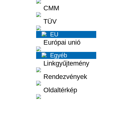
CMM
TÜV
EU
Európai unió
Egyéb
Linkgyűjtemény
Rendezvények
Oldaltérkép