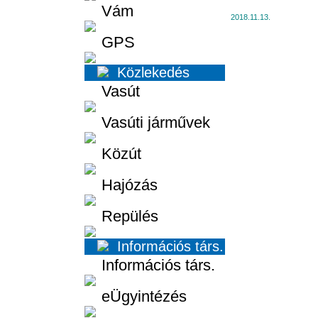
Vám
2018.11.13.
GPS
Közlekedés
Vasút
Vasúti járművek
Közút
Hajózás
Repülés
Információs társ.
Információs társ.
eÜgyintézés