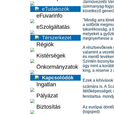
Járművezetői Ver
üzemanyag-fogyas
eTudakozók
következő generá
eFuvarinfo
"Mindig arra töre
a sofőrök megmut
eSzolgáltatás
takarékosság, a 
melyeket a győzte
Térszerkezet
megnyerhesse a S
Régiók
A résztvevőknek 
valamint a vezetés
Kistérségek
és mentő tevéken
Szintén bizonyít
Önkormányzatok
úgy mint a korább
king, a reserve z 
Kapcsolódók
Ezek a kihíváso
Ingatlan
számára is. A Sca
ítélőképességet,
Pályázat
fenntartsa  mond
Biztosítás
Az európai döntő
(logsped)