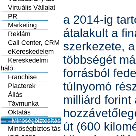
Virtuális Vállalat
PR
a 2014-ig tar
Marketing
átalakult a fi
Reklám
Call Center, CRM
szerkezete, 
eKereskedelem
többségét má
Kereskedelmi
háló.
forrásból fede
Franchise
túlnyomó rés
Piacterek
Állás
milliárd forint
Távmunka
hozzávetőleg
Oktatás
Minőségbiztosítás
út (600 kilom
Minőségbiztosítás