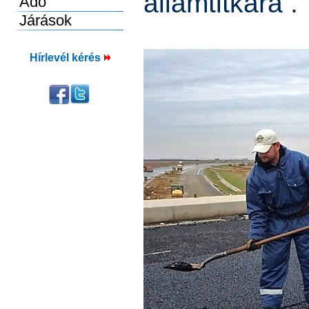
államtitkára .
Hírlevél kérés