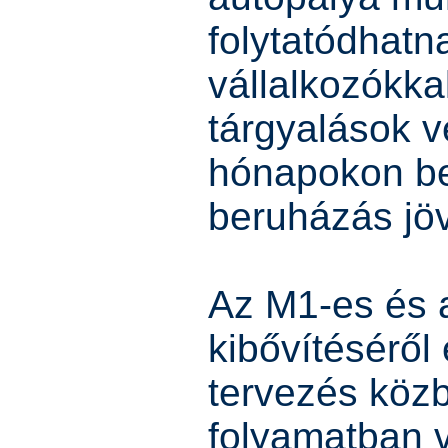
folytatódhatn
vállalkozókkal
tárgyalások v
hónapokon be
beruházás jöv
Az M1-es és 
kibővítéséről
tervezés közb
folyamatban 