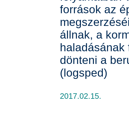
források az é
megszerzéséi
állnak, a kor
haladásának 
dönteni a ber
(logsped)
2017.02.15.