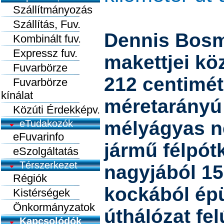
Szállítmányozás
Szállítás, Fuv.
Dennis Bosm
Kombinált fuv.
Expressz fuv.
makettjei kö
Fuvarbörze
212 centimét
Fuvarbörze
kínálat
méretarányú
Közúti Érdekképv.
mélyágyas n
eTudakozók
eFuvarinfo
jármű félpót
eSzolgáltatás
Térszerkezet
nagyjából 15
Régiók
kockából épül
Kistérségek
Önkormányzatok
úthálózat fel
Kapcsolódók