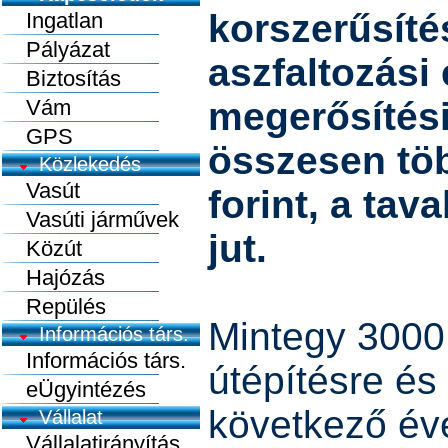
korszerűsíté
Ingatlan
Pályázat
aszfaltozási 
Biztosítás
Vám
megerősítés
GPS
összesen töb
Közlekedés
Vasút
forint, a tav
Vasúti járművek
jut.
Közút
Hajózás
Repülés
Mintegy 3000 m
Információs társ.
Információs társ.
útépítésre és
eÜgyintézés
következő év
Vállalat
Vállalatirányítás