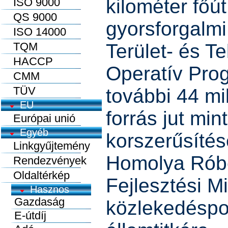
kilométer főút
ISO 9000
QS 9000
gyorsforgalmi
ISO 14000
TQM
Terület- és Te
HACCP
Operatív Pro
CMM
TÜV
további 44 mil
EU
forrás jut min
Európai unió
Egyéb
korszerűsítés
Linkgyűjtemény
Homolya Róbe
Rendezvények
Oldaltérkép
Fejlesztési M
közlekedéspoli