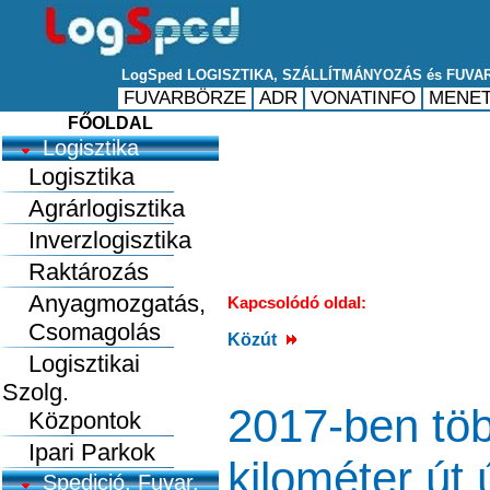
FŐOLDAL
Logisztika
Logisztika
Agrárlogisztika
Inverzlogisztika
Raktározás
Anyagmozgatás,
Kapcsolódó oldal:
Csomagolás
Közút
Logisztikai
Szolg.
2017-ben tö
Központok
Ipari Parkok
kilométer út 
Spedició, Fuvar.