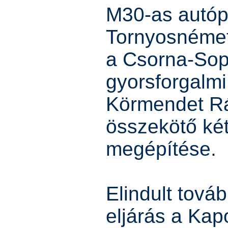
M30-as autóp
Tornyosnémeti
a Csorna-Sop
gyorsforgalmi
Körmendet R
összekötő két
megépítése.
Elindult tová
eljárás a Kap