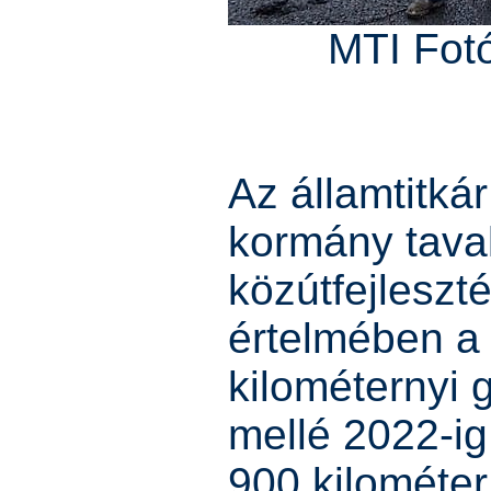
MTI Fot
Az államtitkár
kormány taval
közútfejleszt
értelmében a 
kilométernyi 
mellé 2022-ig
900 kilométer