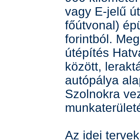
vagy E-jelű út
főútvonal) épü
forintból. Me
útépítés Hatv
között, lerak
autópálya ala
Szolnokra vez
munkaterületé
Az idei terve