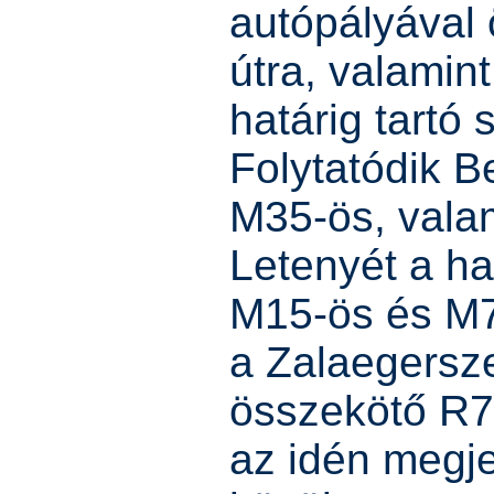
autópályával
útra, valamin
határig tartó
Folytatódik Be
M35-ös, valam
Letenyét a ha
M15-ös és M70
a Zalaegersz
összekötő R7
az idén megje