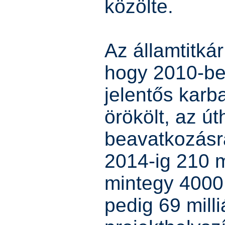
közölte.
Az államtitkár
hogy 2010-be
jelentős karb
örökölt, az út
beavatkozásra
2014-ig 210 mi
mintegy 4000 
pedig 69 milli