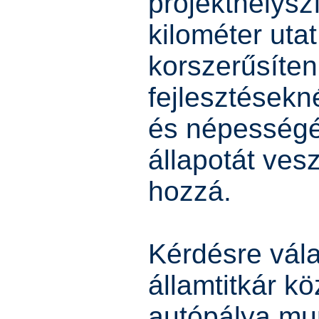
projekthelys
kilométer utat
korszerűsíten
fejlesztésekn
és népességét
állapotát vesz
hozzá.
Kérdésre vál
államtitkár k
autópálya mu