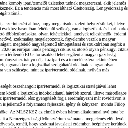
tána komoly ipari/termelői üzleteket tudnak megszerezni, akik jelentős
lkeznek. Ez a tendencia már most látható Csehország, Lengyelország és
lgáltatóinál.
szerint ezért ahhoz, hogy megtartsuk az elért helyezésünket, illetve
bi évekhez hasonlóan feltétlenül szükség van a logisztikai- és ipari parko
ető többletforrásokra, olyan feltételekkel, amelyek teljesíthetők, érdemi
lehetővé, szakmailag megalapozottak, figyelembe veszik a magyar
osságait, megfelelő nagyságrendű támogatással és struktúrában segítik a
4-2020-as európai uniós pénzügyi ciklus az utolsó olyan pénzügyi ciklus
nem térítendő EU-s forrásokkal lehet segíteni a magyar gazdaság
mányzat ez irányú céljai az ipari és a termelő szféra tekintetében
ek, ugyanakkor a logisztikai szolgáltatói oldalnak is ugyanolyan
ra van szüksége, mint az ipari/termelői oldalnak, nyilván más
ségét összehangolt ipari/termelői és logisztikai stratégiával lehet
lem közül a logisztika indokolatlanul hátrébb szorul, illetve másodlagos
z ipari/termelői rész gyengítését fogja eredményezni már rövidtávon is.
n is jellemző a folyamatos fejlesztési igény és kényszer.  monda Fülöp
öke. Az MLSZKSZ az elmúlt évben három alkalommal nyújtotta be
tait a Nemzetgazdasági Minisztérium számára a megjelenés előtt lévő
Szövetség reméli, hogy szakmai javaslatai érdemben beépítésre kerülnek