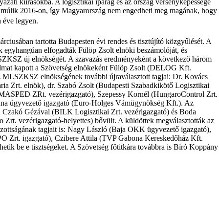
yázati kiírásokba. A logisztikai iparág és az ország versenyképessége
g múlik 2016-on, így Magyarország nem engedheti meg magának, hogy
a éve legyen.
usában tartotta Budapesten évi rendes és tisztújító közgyűlését. A
 egyhangúan elfogadták Fülöp Zsolt elnöki beszámolóját, és
SZKSZ új elnökségét. A szavazás eredményeként a következő három
zalmat kapott a Szövetség elnökeként Fülöp Zsolt (DELOG Kft.
z MLSZKSZ elnökségének további újraválasztott tagjai: Dr. Kovács
ia Zrt. elnök), dr. Szabó Zsolt (Budapesti Szabadkikötő Logisztikai
 (MASPED ZRt. vezérigazgató), Szepessy Kornél (HungaroControl Zrt.
nna ügyvezető igazgató (Euro-Holges Vámügynökség Kft.). Az
l, Czakó Gézával (BILK Logisztikai Zrt. vezérigazgató) és Boda
rt. vezérigazgató-helyettes) bővült. A küldöttek megválasztották az
ttságának tagjait is: Nagy László (Baja OKK ügyvezető igazgató),
O Zrt. igazgató), Czibere Attila (TVP Gabona Kereskedőház Kft.
hetik be e tisztségeket. A Szövetség főtitkára továbbra is Bíró Koppány