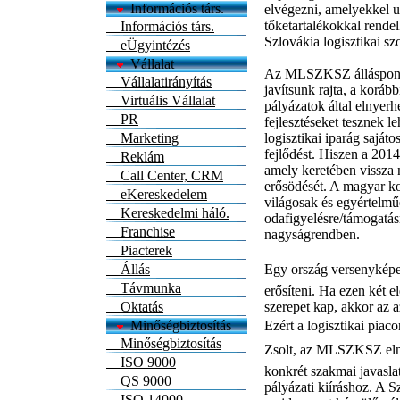
Információs társ.
elvégezni, amelyekkel u
tőketartalékokkal rende
Információs társ.
Szlovákia logisztikai szo
eÜgyintézés
Vállalat
Az MLSZKSZ álláspontja 
Vállalatirányítás
javítsunk rajta, a koráb
Virtuális Vállalat
pályázatok által elnyerh
PR
fejlesztéseket tesznek 
Marketing
logisztikai iparág saját
fejlődést. Hiszen a 201
Reklám
amely keretében vissza 
Call Center, CRM
erősödését. A magyar kor
eKereskedelem
világosak és egyértelmű
Kereskedelmi háló.
odafigyelésre/támogatás
Franchise
nagyságrendben.
Piacterek
Állás
Egy ország versenyképes
Távmunka
erősíteni. Ha ezen két e
Oktatás
szerepet kap, akkor az a
Minőségbiztosítás
Ezért a logisztikai piaco
Minőségbiztosítás
Zsolt, az MLSZKSZ eln
ISO 9000
konkrét szakmai javasla
QS 9000
pályázati kiíráshoz. A 
ISO 14000