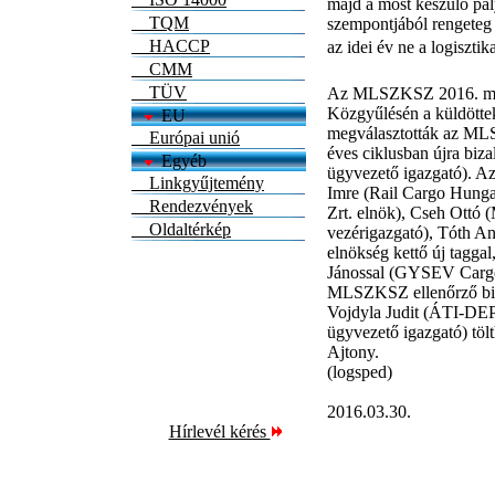
majd a most készülő pál
TQM
szempontjából rengete
HACCP
az idei év ne a logisztik
CMM
TÜV
Az MLSZKSZ 2016. márci
Közgyűlésén a küldöttek
EU
megválasztották az ML
Európai unió
éves ciklusban újra bi
Egyéb
ügyvezető igazgató). A
Linkgyűjtemény
Imre (Rail Cargo Hungar
Rendezvények
Zrt. elnök), Cseh Ottó
Oldaltérkép
vezérigazgató), Tóth A
elnökség kettő új tagga
Jánossal (GYSEV Cargo Z
MLSZKSZ ellenőrző bizo
Vojdyla Judit (ÁTI-DEP
ügyvezető igazgató) tölt
Ajtony.
(logsped)
2016.03.30.
Hírlevél kérés