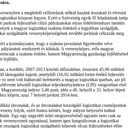
sára.
ersenyben a megfelelő erőforrások nélkül hazánk leszakad és elveszti
logisztikai központ legyen. Ezért a Szövetség egyik fő feladatának tartja
ari parkok fejlesztését célzó pályázatokat olyan feltételrendszer mentén
elyek a magyar logisztikai szakma érdekeit a legjobban szolgálják,
ikai szolgáltatók versenyképességének további javítását célozzák meg.
kéri a kormányzatot, hogy a szakma javaslatait figyelembe véve
i pályázatok rendszerét és kiírását. A versenyképes, erős magyar
is nemcsak a szakma érdeke, hanem Magyarország gazdasági fejlődéséne
ri fejlődés.
kma, a korábbi, 2007-2013 közötti időszakban, összesen 45,96 milliárd
ndő támogatást kapott, amelyből 116,92 milliárd forint értékű fejlesztés
ez nem volt hiábavaló befektetés a magyar logisztikai iparban, azt jól
 kétévente készülő logisztikai teljesítményindexe (LPI): rangsorban első
 Magyarország indexe 3,46 pont, idén a 40. helyről a 33. helyre lépett
ihez képest, azaz 7 helyett javított 2014-ben.
llítási útvonalak, és az útvonalakat kiszolgáló logisztikai csomópontok
erseny folyik, ezért fontos kérdés, hogy milyen helyezést tudhat
listán. Egy-egy nagyobb üzlet megszerzésénél ugyanis nem csak az
ek versenyeznek egymással, hanem igen hangsúlyosan a logisztikai
 országok logisztikai szolgáltatói képesek olyan fejlesztéseket előre