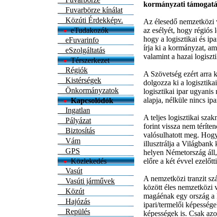
kormányzati támogatá
Fuvarbörze kínálat
Közúti Érdekképv.
Az élesedő nemzetközi v
eTudakozók
az esélyét, hogy régiós 
hogy a logisztikai és ip
eFuvarinfo
írja ki a kormányzat, am
eSzolgáltatás
valamint a hazai logiszt
Térszerkezet
Régiók
A Szövetség ezért arra 
Kistérségek
dolgozza ki a logisztika
Önkormányzatok
logisztikai ipar ugyan
alapja, nélküle nincs ipa
Kapcsolódók
Ingatlan
A teljes logisztikai sza
Pályázat
forint vissza nem téríte
Biztosítás
valósulhatott meg. Hogy 
Vám
illusztrálja a Világbank
GPS
helyen Németország áll,
Közlekedés
előre a két évvel ezelőtt
Vasút
A nemzetközi tranzit szá
Vasúti járművek
között éles nemzetközi v
Közút
magáénak egy ország a 
Hajózás
ipari/termelői képesség
Repülés
képességek is. Csak azon