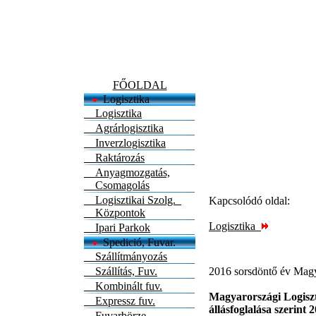
FŐOLDAL
Logisztika
Logisztika
Agrárlogisztika
Inverzlogisztika
Raktározás
Anyagmozgatás,
Csomagolás
Logisztikai Szolg.
Kapcsolódó oldal:
Központok
Logisztika
Ipari Parkok
Spedició, Fuvar.
Szállítmányozás
Szállítás, Fuv.
2016 sorsdöntő év Magy
Kombinált fuv.
Magyarországi Logiszt
Expressz fuv.
állásfoglalása szerint
Fuvarbörze